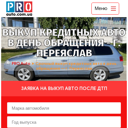
Меню
ВЫКУП КРЕДИТНЫХ АВТО
В ДЕНЬ ОБРАЩЕНИЯ - Г.
ПЕРЕЯСЛАВ
PRO Auto
➤
Срочный выкуп кредитных авто в день
обращения — г. Переяслав
ЗАЯВКА НА ВЫКУП АВТО ПОСЛЕ ДТП