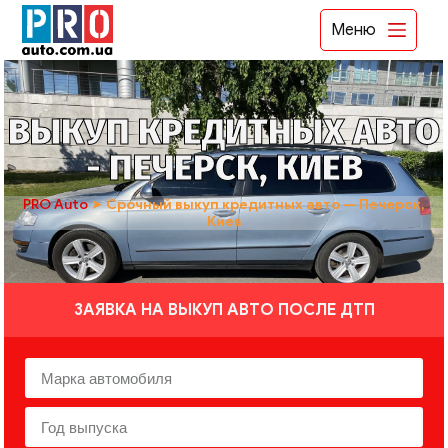
Меню
ВЫКУП КРЕДИТНЫХ АВТО
- ПЕЧЕРСК, КИЕВ
PRO Auto
➤
Срочный выкуп кредитных авто — Печерск,
Киев
ЗАЯВКА НА ВЫКУП АВТО ПОСЛЕ ДТП