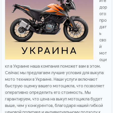
ите
дор
ого
про
дат
ь
сво
й
мот
оци
кл в Украине наша компания поможет вам в этом.
Сейчас мы предлагаем лучшие условия для выкупа
мото техники в Украине. Наши услуги включают
быструю оценку вашего мотоцикла, что позволяет
оперативно определить его стоимость. Мы
гарантируем, что цена на выкуп мотоцикла будет
выше, чем у конкурентов, благодаря нашей гибкой
ценовой политике и индивидуальному подходу к