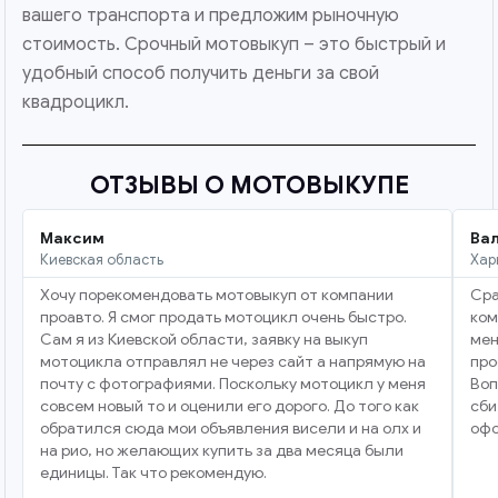
вашего транспорта и предложим рыночную
стоимость. Срочный мотовыкуп – это быстрый и
удобный способ получить деньги за свой
квадроцикл.
ОТЗЫВЫ О МОТОВЫКУПЕ
Максим
Ва
Киевская область
Хар
Хочу порекомендовать мотовыкуп от компании
Сра
проавто. Я смог продать мотоцикл очень быстро.
ком
Сам я из Киевской области, заявку на выкуп
мен
мотоцикла отправлял не через сайт а напрямую на
про
почту с фотографиями. Поскольку мотоцикл у меня
Воп
совсем новый то и оценили его дорого. До того как
сби
обратился сюда мои объявления висели и на олх и
офо
на рио, но желающих купить за два месяца были
единицы. Так что рекомендую.