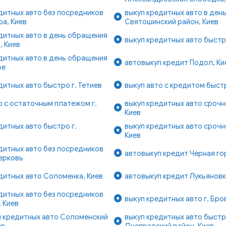
дитных авто без посредников
выкуп кредитных авто в ден
ра, Киев
Святошинский район, Киев
дитных авто в день обращения
выкуп кредитных авто быстр
, Киев
дитных авто в день обращения
автовыкуп кредит Подол, Ки
ое
дитных авто быстро г. Тетиев
выкуп авто с кредитом быстр
о с остаточным платежом г.
выкуп кредитных авто срочн
Киев
дитных авто быстро г.
выкуп кредитных авто срочн
Киев
дитных авто без посредников
автовыкуп кредит Чёрная гор
Церковь
дитных авто Соломенка, Киев
автовыкуп кредит Лукьяновк
дитных авто без посредников
выкуп кредитных авто г. Бр
 Киев
п кредитных авто Соломенский
выкуп кредитных авто быст
ев
Днепровский район, Киев