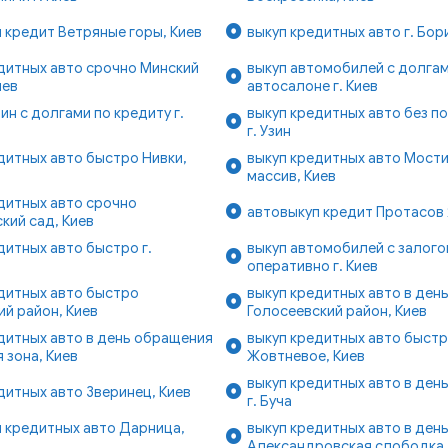
 кредит Ветряные горы, Киев
выкуп кредитных авто г. Бо
дитных авто срочно Минский
выкуп автомобилей с долгам
иев
автосалоне г. Киев
ин с долгами по кредиту г.
выкуп кредитных авто без п
г. Узин
дитных авто быстро Нивки,
выкуп кредитных авто Мост
массив, Киев
дитных авто срочно
автовыкуп кредит Протасов 
кий сад, Киев
дитных авто быстро г.
выкуп автомобилей с залог
оперативно г. Киев
дитных авто быстро
выкуп кредитных авто в ден
й район, Киев
Голосеевский район, Киев
дитных авто в день обращения
выкуп кредитных авто быст
 зона, Киев
Жовтневое, Киев
выкуп кредитных авто в ден
дитных авто Зверинец, Киев
г. Буча
 кредитных авто Дарница,
выкуп кредитных авто в ден
Александровская слободка,