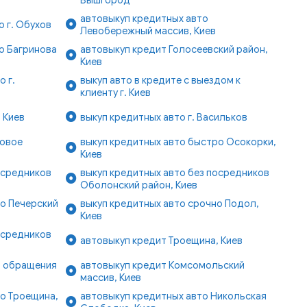
автовыкуп кредитных авто
о г. Обухов
Левобережный массив, Киев
о Багринова
автовыкуп кредит Голосеевский район,
Киев
 г.
выкуп авто в кредите с выездом к
клиенту г. Киев
 Киев
выкуп кредитных авто г. Васильков
Новое
выкуп кредитных авто быстро Осокорки,
Киев
осредников
выкуп кредитных авто без посредников
Оболонский район, Киев
о Печерский
выкуп кредитных авто срочно Подол,
Киев
осредников
автовыкуп кредит Троещина, Киев
ь обращения
автовыкуп кредит Комсомольский
массив, Киев
о Троещина,
автовыкуп кредитных авто Никольская