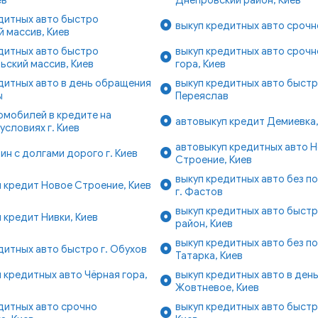
дитных авто быстро
выкуп кредитных авто срочн
 массив, Киев
дитных авто быстро
выкуп кредитных авто срочн
ский массив, Киев
гора, Киев
дитных авто в день обращения
выкуп кредитных авто быстро
ы
Переяслав
омобилей в кредите на
автовыкуп кредит Демиевка,
условиях г. Киев
автовыкуп кредитных авто 
ин с долгами дорого г. Киев
Строение, Киев
выкуп кредитных авто без п
 кредит Новое Строение, Киев
г. Фастов
выкуп кредитных авто быстр
 кредит Нивки, Киев
район, Киев
выкуп кредитных авто без п
дитных авто быстро г. Обухов
Татарка, Киев
 кредитных авто Чёрная гора,
выкуп кредитных авто в ден
Жовтневое, Киев
дитных авто срочно
выкуп кредитных авто быстр