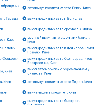
ь обращения
автовыкуп кредитных авто Липки, Киев
о г. Тараща
выкуп кредитных авто г. Богуслав
ев
выкуп кредитных авто срочно г. Сквира
срочный выкуп авто с долгами банку г.
о г. Киев
Киев
о Позняки,
выкуп кредитных авто в день обращения
Позняки, Киев
о Осокорки,
выкуп кредитных авто без посредников
Воскресенка, Киев
выкуп автомобилей с обременением у
а, Киев
бизнеса г. Киев
а, Киев
автовыкуп кредитных авто Подол, Киев
овары
выкуп машин в кредите г. Киев
ро
выкуп кредитных авто быстро г.
Вышгород