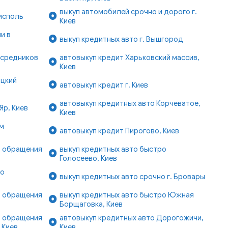
выкуп автомобилей срочно и дорого г.
рисполь
Киев
и в
выкуп кредитных авто г. Вышгород
осредников
автовыкуп кредит Харьковский массив,
Киев
ицкий
автовыкуп кредит г. Киев
автовыкуп кредитных авто Корчеватое,
Яр, Киев
Киев
ом
автовыкуп кредит Пирогово, Киев
ь обращения
выкуп кредитных авто быстро
Голосеево, Киев
ро
выкуп кредитных авто срочно г. Бровары
ь обращения
выкуп кредитных авто быстро Южная
Борщаговка, Киев
ь обращения
автовыкуп кредитных авто Дорогожичи,
 Киев
Киев