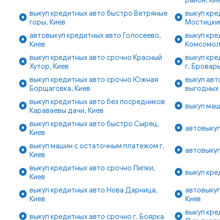
выкуп кредитных авто быстро Ветряные
выкуп кре
горы, Киев
Мостицкий
автовыкуп кредитных авто Голосеево,
выкуп кре
Киев
Комсомоль
выкуп кредитных авто срочно Красный
выкуп кре
Хутор, Киев
г. Бровар
выкуп кредитных авто срочно Южная
выкуп авт
Борщаговка, Киев
выгодных 
выкуп кредитных авто без посредников
выкуп маш
Караваевы дачи, Киев
выкуп кредитных авто быстро Сырец,
автовыкуп
Киев
выкуп машин с остаточным платежом г.
автовыкуп
Киев
выкуп кредитных авто срочно Липки,
выкуп кре
Киев
выкуп кредитных авто Нова Дарница,
автовыкуп
Киев
Киев
выкуп кре
выкуп кредитных авто срочно г. Боярка