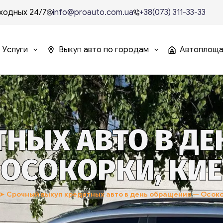
ходных 24/7
info@proauto.com.ua
+38(073) 311-33-33
Услуги
Выкуп авто по городам
Автоплощ
НЫХ АВТО В Д
 ОСОКОРКИ, КИ
➤
Срочный выкуп кредитных авто в день обращения — Осоко