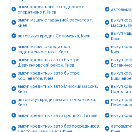
выкуп кредитного авто дорого и
автовыкуп
оперативно г. Киев
выкуп машин с гарантией расчетов г.
выкуп кре
Киев
массив, К
выкуп маш
автовыкуп кредит Соломенка, Киев
Киев
выкуп машин с кредитной
выкуп кре
задолженностью г. Киев
Киев
выкуп кредитных авто быстро
выкуп кре
Шевченковский район, Киев
Ботаничес
выкуп кредитных авто быстро
выкуп кре
Корчеватое, Киев
Вишнёвое
выкуп кредитных авто Минский массив,
выкуп кре
Киев
Подольски
автовыкуп кредитных авто Березняки,
выкуп кре
Киев
Приречная
выкуп кредитных авто срочно г. Тетиев
выкуп кре
выкуп кредитных авто без посредников
автовыкуп
Святошинский район, Киев
Киев