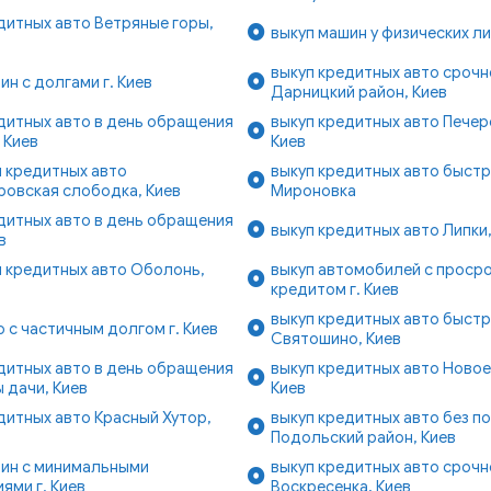
дитных авто Ветряные горы,
выкуп машин у физических лиц
выкуп кредитных авто срочн
ин с долгами г. Киев
Дарницкий район, Киев
дитных авто в день обращения
выкуп кредитных авто Печер
 Киев
Киев
 кредитных авто
выкуп кредитных авто быстро
ровская слободка, Киев
Мироновка
дитных авто в день обращения
выкуп кредитных авто Липки,
в
 кредитных авто Оболонь,
выкуп автомобилей с проср
кредитом г. Киев
выкуп кредитных авто быст
о с частичным долгом г. Киев
Святошино, Киев
дитных авто в день обращения
выкуп кредитных авто Новое
 дачи, Киев
Киев
дитных авто Красный Хутор,
выкуп кредитных авто без п
Подольский район, Киев
шин с минимальными
выкуп кредитных авто срочн
ями г. Киев
Воскресенка, Киев