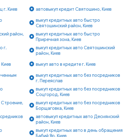
 г. Киев
автовыкуп кредит Святошино, Киев
о
выкуп кредитных авто быстро
Святошинский район, Киев
ский район,
выкуп кредитных авто быстро
Приречная зона, Киев
 г.
выкуп кредитных авто Святошинский
район, Киев
 Киев
выкуп авто в кредите г. Киев
оченным
выкуп кредитных авто без посредников
г. Переяслав
ро
выкуп кредитных авто без посредников
Соцгород, Киев
 Строение,
выкуп кредитных авто без посредников
Борщаговка, Киев
осредников
автовыкуп кредитных авто Деснянский
район, Киев
о
выкуп кредитных авто в день обращения
Бабий Яр, Киев