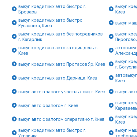
выкуп кредитных авто быстро г.
выкуп кре
Бровары
Киев
выкуп кредитных авто быстро
выкуп маш
Русановка, Киев
выкуп кредитных авто без посредников
выкуп кре
г. Кагарлык
Пирогово,
выкуп кредитных авто за один день г.
автовыкуп
Киев
Александ
выкуп кре
выкуп кредитных авто Протасов Яр, Киев
г. Богусла
автовыкуп
выкуп кредитных авто Дарница, Киев
Киев
выкуп авто в залоге у частных лиц г. Киев
выкуп авт
выкуп кре
выкуп авто с залогом г. Киев
Караваевы
выкуп кре
выкуп авто с залогом оперативно г. Киев
Киев
выкуп кредитных авто быстро г.
выкуп ма
Украинка
требовани