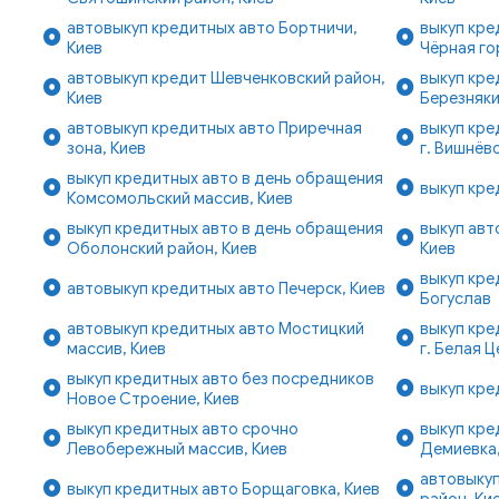
автовыкуп кредитных авто Бортничи,
выкуп кре
Киев
Чёрная го
автовыкуп кредит Шевченковский район,
выкуп кре
Киев
Березняки
автовыкуп кредитных авто Приречная
выкуп кре
зона, Киев
г. Вишнёв
выкуп кредитных авто в день обращения
выкуп кре
Комсомольский массив, Киев
выкуп кредитных авто в день обращения
выкуп авт
Оболонский район, Киев
Киев
выкуп кре
автовыкуп кредитных авто Печерск, Киев
Богуслав
автовыкуп кредитных авто Мостицкий
выкуп кре
массив, Киев
г. Белая 
выкуп кредитных авто без посредников
выкуп кре
Новое Строение, Киев
выкуп кредитных авто срочно
выкуп кре
Левобережный массив, Киев
Демиевка,
автовыку
выкуп кредитных авто Борщаговка, Киев
район, Ки