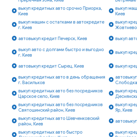
выкуп кредитных авто срочно Приорка,
выкуп маш
Киев
Киев
выкуп машин с остатками в автокредите
выкуп кре
г. Киев
Жовтнево
автовыкуп кредит Печерск, Киев
выкуп авт
выкуп авто с долгами быстро и выгодно
выкуп кре
г. Киев
автовыкуп кредит Сырец, Киев
выкуп кре
выкуп кредитных авто в день обращения
автовыкуп
г. Васильков
Слободка
выкуп кредитных авто без посредников
выкуп кре
Царское село, Киев
Деснянски
выкуп кредитных авто без посредников
выкуп кре
Святошинский район, Киев
Яр, Киев
выкуп кредитных авто Шевченковский
автовыкуп
район, Киев
выкуп кредитных авто быстро
выкуп кре