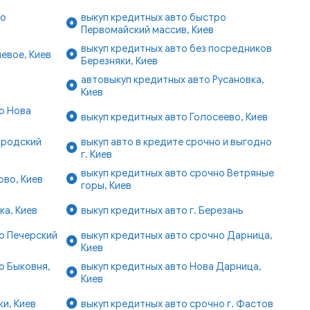
ро
выкуп кредитных авто быстро
Первомайский массив, Киев
выкуп кредитных авто без посредников
евое, Киев
Березняки, Киев
автовыкуп кредитных авто Русановка,
в
Киев
о Нова
выкуп кредитных авто Голосеево, Киев
ородский
выкуп авто в кредите срочно и выгодно
г. Киев
выкуп кредитных авто срочно Ветряные
ово, Киев
горы, Киев
ка, Киев
выкуп кредитных авто г. Березань
о Печерский
выкуп кредитных авто срочно Дарница,
Киев
о Быковня,
выкуп кредитных авто Нова Дарница,
Киев
и, Киев
выкуп кредитных авто срочно г. Фастов