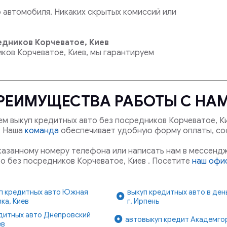
автомобиля. Никаких скрытых комиссий или
едников Корчеватое, Киев
иков Корчеватое, Киев, мы гарантируем
РЕИМУЩЕСТВА РАБОТЫ С НА
м выкуп кредитных авто без посредников Корчеватое, К
й. Наша
команда
обеспечивает удобную форму оплаты, с
указанному номеру телефона или написать нам в мессендж
о без посредников Корчеватое, Киев . Посетите
наш офис
п кредитных авто Южная
выкуп кредитных авто в де
ка, Киев
г. Ирпень
дитных авто Днепровский
автовыкуп кредит Академго
ев