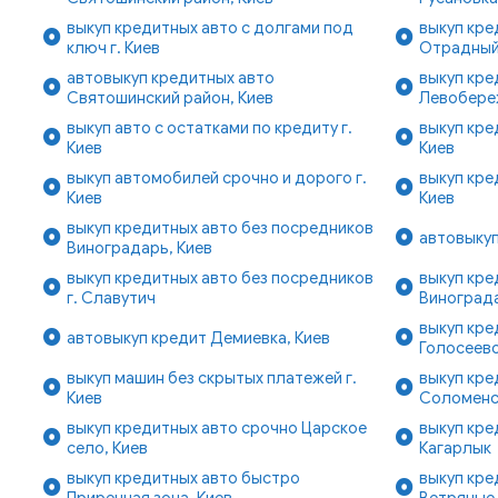
выкуп кредитных авто с долгами под
выкуп кре
ключ г. Киев
Отрадный
автовыкуп кредитных авто
выкуп кре
Святошинский район, Киев
Левобере
выкуп авто с остатками по кредиту г.
выкуп кре
Киев
Киев
выкуп автомобилей срочно и дорого г.
выкуп кре
Киев
Киев
выкуп кредитных авто без посредников
автовыкуп
Виноградарь, Киев
выкуп кредитных авто без посредников
выкуп кре
г. Славутич
Винограда
выкуп кре
автовыкуп кредит Демиевка, Киев
Голосеево
выкуп машин без скрытых платежей г.
выкуп кре
Киев
Соломенск
выкуп кредитных авто срочно Царское
выкуп кре
село, Киев
Кагарлык
выкуп кредитных авто быстро
выкуп кре
Приречная зона, Киев
Ветряные 