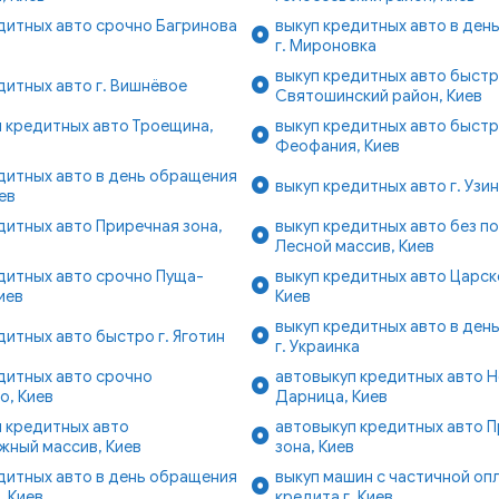
дитных авто срочно Багринова
выкуп кредитных авто в ден
в
г. Мироновка
выкуп кредитных авто быст
дитных авто г. Вишнёвое
Святошинский район, Киев
 кредитных авто Троещина,
выкуп кредитных авто быст
Феофания, Киев
дитных авто в день обращения
выкуп кредитных авто г. Узин
ев
дитных авто Приречная зона,
выкуп кредитных авто без п
Лесной массив, Киев
дитных авто срочно Пуща-
выкуп кредитных авто Царск
иев
Киев
выкуп кредитных авто в ден
дитных авто быстро г. Яготин
г. Украинка
дитных авто срочно
автовыкуп кредитных авто 
о, Киев
Дарница, Киев
 кредитных авто
автовыкуп кредитных авто 
жный массив, Киев
зона, Киев
дитных авто в день обращения
выкуп машин с частичной оп
, Киев
кредита г. Киев