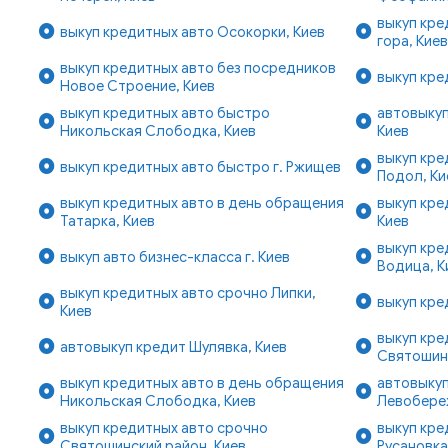
выкуп кре
выкуп кредитных авто Осокорки, Киев
гора, Кие
выкуп кредитных авто без посредников
выкуп кре
Новое Строение, Киев
выкуп кредитных авто быстро
автовыкуп
Никольская Слободка, Киев
Киев
выкуп кре
выкуп кредитных авто быстро г. Ржищев
Подол, Ки
выкуп кредитных авто в день обращения
выкуп кре
Татарка, Киев
Киев
выкуп кре
выкуп авто бизнес-класса г. Киев
Водица, К
выкуп кредитных авто срочно Липки,
выкуп кре
Киев
выкуп кре
автовыкуп кредит Шулявка, Киев
Святошин
выкуп кредитных авто в день обращения
автовыкуп
Никольская Слободка, Киев
Левобере
выкуп кредитных авто срочно
выкуп кре
Святошинский район, Киев
Русановка