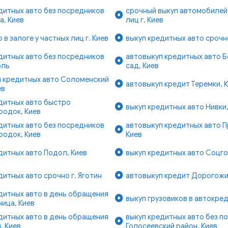
дитных авто без посредников
срочный выкуп автомобилей 
а, Киев
лиц г. Киев
 в залоге у частных лиц г. Киев
выкуп кредитных авто срочно
дитных авто без посредников
автовыкуп кредитных авто 
оль
сад, Киев
п кредитных авто Соломенский
автовыкуп кредит Теремки, 
ев
дитных авто быстро
выкуп кредитных авто Нивки,
родок, Киев
дитных авто без посредников
автовыкуп кредитных авто П
родок, Киев
Киев
дитных авто Подол, Киев
выкуп кредитных авто Соцго
дитных авто срочно г. Яготин
автовыкуп кредит Дорогожи
дитных авто в день обращения
выкуп грузовиков в автокред
ица, Киев
дитных авто в день обращения
выкуп кредитных авто без п
, Киев
Голосеевский район, Киев