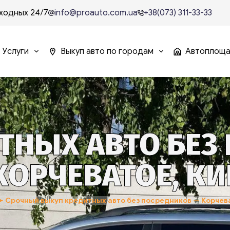
ходных 24/7
info@proauto.com.ua
+38(073) 311-33-33
Услуги
Выкуп авто по городам
Автоплощ
ТНЫХ АВТО БЕЗ
 КОРЧЕВАТОЕ, КИ
➤
Срочный выкуп кредитных авто без посредников — Корчева