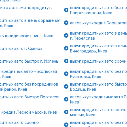
ин с долгами по кредиту г.
выкуп кредитных авто без п
Приречная зона, Киев
дитных авто в день обращения
автовыкуп кредит Борщаговк
е, Киев
выкуп кредитных авто в ден
о у юридических лиц г. Киев
г. Переяслав
выкуп кредитных авто в ден
дитных авто г. Сквира
Виноградарь, Киев
дитных авто быстро г. Ирпень
выкуп кредитных авто срочно
 кредитных авто Никольская
выкуп кредитных авто без п
, Киев
Русановка, Киев
дитных авто без посредников
выкуп кредитных авто быст
й район, Киев
Водица, Киев
дитных авто быстро Протасов
автовыкуп кредитных авто П
Киев
выкуп кредитных авто сроч
 кредит Лесной массив, Киев
массив, Киев
дитных авто срочно г.
выкуп кредитных авто без п