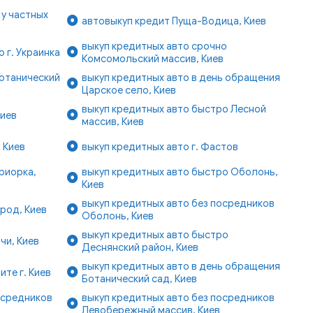
у частных
автовыкуп кредит Пуща-Водица, Киев
выкуп кредитных авто срочно
 г. Украинка
Комсомольский массив, Киев
Ботанический
выкуп кредитных авто в день обращения
Царское село, Киев
выкуп кредитных авто быстро Лесной
Киев
массив, Киев
 Киев
выкуп кредитных авто г. Фастов
риорка,
выкуп кредитных авто быстро Оболонь,
Киев
выкуп кредитных авто без посредников
род, Киев
Оболонь, Киев
выкуп кредитных авто быстро
чи, Киев
Деснянский район, Киев
выкуп кредитных авто в день обращения
ите г. Киев
Ботанический сад, Киев
осредников
выкуп кредитных авто без посредников
Левобережный массив, Киев