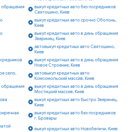
ь обращения
выкуп кредитных авто без посредников
Святошино, Киев
ро
выкуп кредитных авто срочно Оболонь,
Киев
ро
выкуп кредитных авто в день обращения
Зверинец, Киев
автовыкуп кредитных авто Святошино,
Киев
осредников
выкуп кредитных авто в день обращения
Новое Строение, Киев
ое село,
автовыкуп кредитных авто
Комсомольский массив, Киев
ь обращения
выкуп кредитных авто в день обращения
Мостицкий массив, Киев
Нова
выкуп кредитных авто быстро Зверинец,
Киев
Приречная
выкуп кредитных авто без посредников
г. Бровары
латой
выкуп кредитных авто Новобеличи, Киев