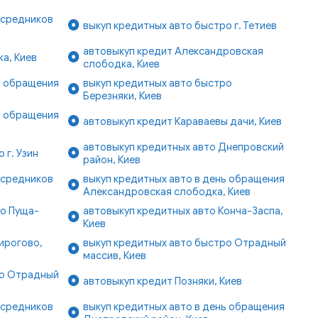
осредников
выкуп кредитных авто быстро г. Тетиев
автовыкуп кредит Александровская
а, Киев
слободка, Киев
ь обращения
выкуп кредитных авто быстро
Березняки, Киев
ь обращения
автовыкуп кредит Караваевы дачи, Киев
автовыкуп кредитных авто Днепровский
 г. Узин
район, Киев
осредников
выкуп кредитных авто в день обращения
Александровская слободка, Киев
ро Пуща-
автовыкуп кредитных авто Конча-Заспа,
Киев
ирогово,
выкуп кредитных авто быстро Отрадный
массив, Киев
но Отрадный
автовыкуп кредит Позняки, Киев
осредников
выкуп кредитных авто в день обращения