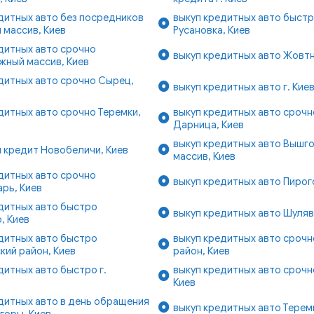
дитных авто без посредников
выкуп кредитных авто быст
 массив, Киев
Русановка, Киев
дитных авто срочно
выкуп кредитных авто Жовтн
жный массив, Киев
дитных авто срочно Сырец,
выкуп кредитных авто г. Кие
дитных авто срочно Теремки,
выкуп кредитных авто срочн
Дарница, Киев
выкуп кредитных авто Вышг
 кредит Новобеличи, Киев
массив, Киев
дитных авто срочно
выкуп кредитных авто Пирог
рь, Киев
дитных авто быстро
выкуп кредитных авто Шуляв
, Киев
дитных авто быстро
выкуп кредитных авто срочн
ий район, Киев
район, Киев
дитных авто быстро г.
выкуп кредитных авто срочн
Киев
дитных авто в день обращения
выкуп кредитных авто Теремк
горы, Киев