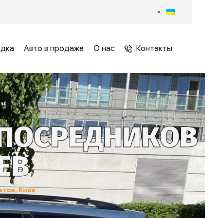
адка
Авто в продаже
О нас
Контакты
 ПОСРЕДНИКОВ
ЕВ
тое, Киев