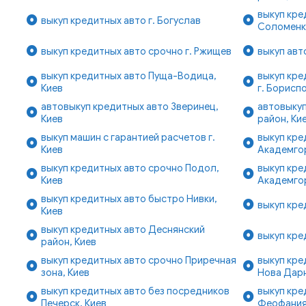
выкуп кре
выкуп кредитных авто г. Богуслав
Соломенк
выкуп кредитных авто срочно г. Ржищев
выкуп авто
выкуп кредитных авто Пуща-Водица,
выкуп кре
Киев
г. Борисп
автовыкуп кредитных авто Зверинец,
автовыку
Киев
район, Ки
выкуп машин с гарантией расчетов г.
выкуп кре
Киев
Академго
выкуп кредитных авто срочно Подол,
выкуп кре
Киев
Академго
выкуп кредитных авто быстро Нивки,
выкуп кре
Киев
выкуп кредитных авто Деснянский
выкуп кре
район, Киев
выкуп кредитных авто срочно Приречная
выкуп кре
зона, Киев
Нова Дарн
выкуп кредитных авто без посредников
выкуп кре
Печерск, Киев
Феофания