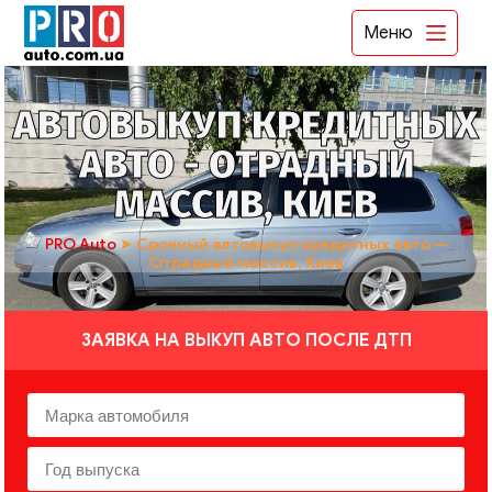
Меню
АВТОВЫКУП КРЕДИТНЫХ
АВТО - ОТРАДНЫЙ
МАССИВ, КИЕВ
PRO Auto
➤
Срочный автовыкуп кредитных авто —
Отрадный массив, Киев
ЗАЯВКА НА ВЫКУП АВТО ПОСЛЕ ДТП