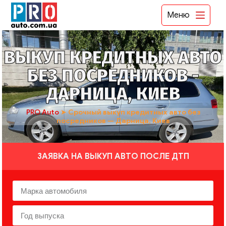
Меню
ВЫКУП КРЕДИТНЫХ АВТО
БЕЗ ПОСРЕДНИКОВ -
ДАРНИЦА, КИЕВ
PRO Auto
➤
Срочный выкуп кредитных авто без
посредников — Дарница, Киев
ЗАЯВКА НА ВЫКУП АВТО ПОСЛЕ ДТП