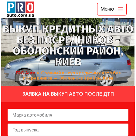
Меню
ВЫКУП КРЕДИТНЫХ АВТО
БЕЗ ПОСРЕДНИКОВ -
ОБОЛОНСКИЙ РАЙОН,
КИЕВ
PRO Auto
➤
Срочный выкуп кредитных авто без
посредников — Оболонский район, Киев
ЗАЯВКА НА ВЫКУП АВТО ПОСЛЕ ДТП