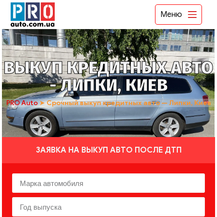
Меню
ВЫКУП КРЕДИТНЫХ АВТО
- ЛИПКИ, КИЕВ
PRO Auto
➤
Срочный выкуп кредитных авто — Липки, Киев
ЗАЯВКА НА ВЫКУП АВТО ПОСЛЕ ДТП