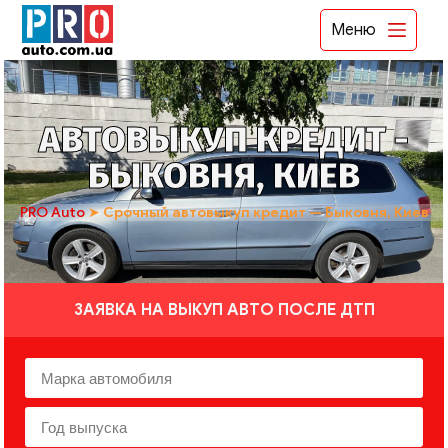
Меню
АВТОВЫКУП КРЕДИТ -
БЫКОВНЯ, КИЕВ
PRO Auto
➤
Срочный автовыкуп кредит — Быковня, Киев
ЗАЯВКА НА ВЫКУП АВТО ПОСЛЕ ДТП