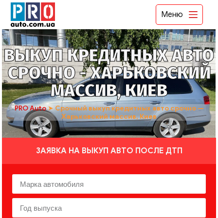
Меню
ВЫКУП КРЕДИТНЫХ АВТО
СРОЧНО - ХАРЬКОВСКИЙ
МАССИВ, КИЕВ
PRO Auto
➤
Срочный выкуп кредитных авто срочно —
Харьковский массив, Киев
ЗАЯВКА НА ВЫКУП АВТО ПОСЛЕ ДТП