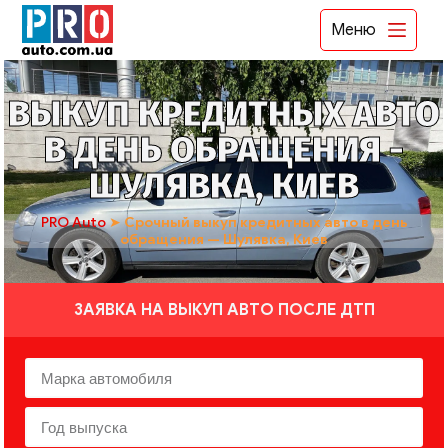
Меню
ВЫКУП КРЕДИТНЫХ АВТО
В ДЕНЬ ОБРАЩЕНИЯ -
ШУЛЯВКА, КИЕВ
PRO Auto
➤
Срочный выкуп кредитных авто в день
обращения — Шулявка, Киев
ЗАЯВКА НА ВЫКУП АВТО ПОСЛЕ ДТП