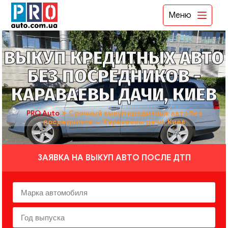
Меню
ВЫКУП КРЕДИТНЫХ АВТО
БЕЗ ПОСРЕДНИКОВ -
КАРАВАЕВЫ ДАЧИ, КИЕВ
PRO Auto
➤
Срочный выкуп кредитных авто без
посредников — Караваевы дачи, Киев
ЗАЯВКА НА ВЫКУП АВТО ПОСЛЕ ДТП