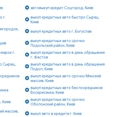
ев
автовыкуп кредит Соцгород, Киев
 г.
выкуп кредитных авто быстро Сырец,
Киев
емгородок,
выкуп кредитных авто г. Богуслав
выкуп кредитных авто срочно
ищев
Подольский район, Киев
марок г.
выкуп кредитных авто в день обращения
г. Фастов
о Сырец,
выкуп кредитных авто в день обращения
Подол, Киев
осредников
выкуп кредитных авто срочно Минский
массив, Киев
выкуп кредитных авто без посредников
аинка
Воскресенка, Киев
выкуп кредитных авто срочно
, Киев
Оболонский район, Киев
ий массив,
выкуп авто в кредите г. Киев