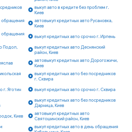
осредников
выкуп авто в кредите без проблем г.
Киев
ь обращения
автовыкуп кредитных авто Русановка,
Киев
ь обращения
выкуп кредитных авто срочно г. Ирпень
о Подол,
выкуп кредитных авто Деснянский
район, Киев
автовыкуп кредитных авто Дорогожичи,
еяслав
Киев
Никольская
выкуп кредитных авто без посредников
г. Сквира
 г. Яготин
выкуп кредитных авто срочно г. Сквира
выкуп кредитных авто без посредников
в
Дарница, Киев
автовыкуп кредитных авто
родок, Киев
Святошинский район, Киев
ом
выкуп кредитных авто в день обращения
Кибальчича, Киев