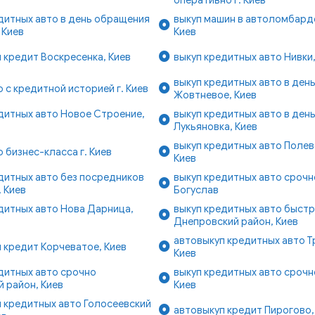
дитных авто в день обращения
выкуп машин в автоломбарде
 Киев
Киев
 кредит Воскресенка, Киев
выкуп кредитных авто Нивки,
выкуп кредитных авто в ден
о с кредитной историей г. Киев
Жовтневое, Киев
дитных авто Новое Строение,
выкуп кредитных авто в ден
Лукьяновка, Киев
выкуп кредитных авто Полев
о бизнес-класса г. Киев
Киев
дитных авто без посредников
выкуп кредитных авто срочно
 Киев
Богуслав
дитных авто Нова Дарница,
выкуп кредитных авто быст
Днепровский район, Киев
автовыкуп кредитных авто 
 кредит Корчеватое, Киев
Киев
дитных авто срочно
выкуп кредитных авто срочн
 район, Киев
Киев
 кредитных авто Голосеевский
автовыкуп кредит Пирогово,