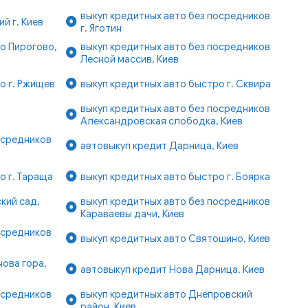
выкуп кредитных авто без посредников
й г. Киев
г. Яготин
о Пирогово,
выкуп кредитных авто без посредников
Лесной массив, Киев
о г. Ржищев
выкуп кредитных авто быстро г. Сквира
выкуп кредитных авто без посредников
Александровская слободка, Киев
осредников
автовыкуп кредит Дарница, Киев
о г. Тараща
выкуп кредитных авто быстро г. Боярка
кий сад,
выкуп кредитных авто без посредников
Караваевы дачи, Киев
осредников
выкуп кредитных авто Святошино, Киев
нова гора,
автовыкуп кредит Нова Дарница, Киев
осредников
выкуп кредитных авто Днепровский
район, Киев