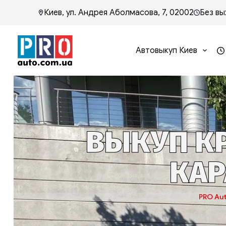
Киев, ул. Андрея Аболмасова, 7, 02002
Без вы
Автовыкуп Киев
ВЫКУП КР
КАР
PRO Au