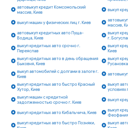
автовыкуп кредит Комсомольский
выкуп кре
массив, Киев
автовыкуп
выкуп машин у физических лиц г. Киев
массив, К
автовыкуп кредитных авто Пуща-
выкуп кре
Водица, Киев
г. Богусла
выкуп кредитных авто срочно г.
выкуп кре
Переяслав
Киев
выкуп кредитных авто в день обращения
выкуп кре
Быковня, Киев
Русановка
выкуп автомобилей с долгами в залоге г.
автовыкуп
Киев
выкуп кредитных авто быстро Красный
выкуп авт
Хутор, Киев
условиях г
выкуп машин с кредитной
выкуп кре
задолженностью срочно г. Киев
выкуп кре
выкуп кредитных авто Кибальчича, Киев
Феофания
выкуп кредитных авто быстро Позняки,
выкуп авт
Киев
Киев