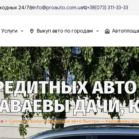
ходных 24/7
info@proauto.com.ua
+38(073) 311-33-33
Услуги
Выкуп авто по городам
Автоплощ
ЕДИТНЫХ АВТО
АВАЕВЫ ДАЧИ, 
to
➤
Срочный выкуп кредитных авто быстро — Караваевы дач