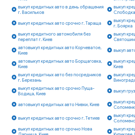
выкуп кредитных авто в день обращения
выкуп кре
г. Васильков
Слободка
выкуп кре
выкуп кредитных авто срочно г. Тараща
г. Боярка
выкуп кредитного автомобиля без
выкуп кре
переплат г. Киев
Святошинс
автовыкуп кредитных авто Корчеватое,
выкуп авт
Киев
автовыкуп кредитных авто Борщаговка,
выкуп кре
Киев
Киев
выкуп кредитных авто без посредников
выкуп кре
г. Березань
Винограда
выкуп кредитных авто срочно Пуща-
выкуп гру
Водица, Киев
выкуп кре
автовыкуп кредитных авто Нивки, Киев
Соломенк
выкуп кре
выкуп кредитных авто срочно г. Тетиев
Соломенск
выкуп кредитных авто срочно Нова
выкуп кре
Дарница, Киев
Куликове,