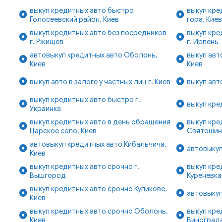
выкуп кредитных авто быстро
выкуп кре
Голосеевский район, Киев
гора, Кие
выкуп кредитных авто без посредников
выкуп кре
г. Ржищев
г. Ирпень
автовыкуп кредитных авто Оболонь,
выкуп авт
Киев
Киев
выкуп авто в залоге у частных лиц г. Киев
выкуп авт
выкуп кредитных авто быстро г.
выкуп кре
Украинка
выкуп кредитных авто в день обращения
выкуп кре
Царское село, Киев
Святошин
автовыкуп кредитных авто Кибальчича,
автовыкуп
Киев
выкуп кредитных авто срочно г.
выкуп кре
Вышгород
Куреневка
выкуп кредитных авто срочно Куликове,
автовыкуп
Киев
выкуп кредитных авто срочно Оболонь,
выкуп кре
Киев
Винограда