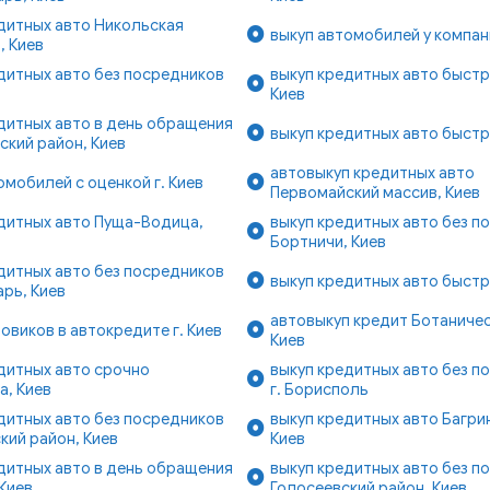
дитных авто Никольская
выкуп автомобилей у компани
, Киев
дитных авто без посредников
выкуп кредитных авто быстр
Киев
дитных авто в день обращения
выкуп кредитных авто быстр
кий район, Киев
автовыкуп кредитных авто
омобилей с оценкой г. Киев
Первомайский массив, Киев
дитных авто Пуща-Водица,
выкуп кредитных авто без п
Бортничи, Киев
дитных авто без посредников
выкуп кредитных авто быстр
рь, Киев
автовыкуп кредит Ботаничес
зовиков в автокредите г. Киев
Киев
дитных авто срочно
выкуп кредитных авто без п
а, Киев
г. Борисполь
дитных авто без посредников
выкуп кредитных авто Багри
ий район, Киев
Киев
дитных авто в день обращения
выкуп кредитных авто без п
 Киев
Голосеевский район, Киев