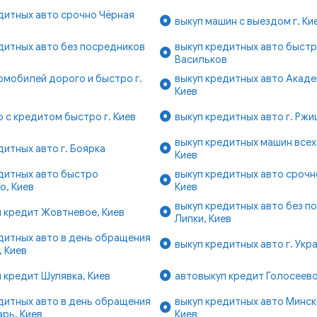
дитных авто срочно Чёрная
выкуп машин с выездом г. Ки
в
дитных авто без посредников
выкуп кредитных авто быстро
Васильков
омобилей дорого и быстро г.
выкуп кредитных авто Акад
Киев
о с кредитом быстро г. Киев
выкуп кредитных авто г. Рж
выкуп кредитных машин всех 
дитных авто г. Боярка
Киев
дитных авто быстро
выкуп кредитных авто срочн
о, Киев
Киев
выкуп кредитных авто без п
 кредит Жовтневое, Киев
Липки, Киев
дитных авто в день обращения
выкуп кредитных авто г. Укр
, Киев
 кредит Шулявка, Киев
автовыкуп кредит Голосеево
дитных авто в день обращения
выкуп кредитных авто Минск
рь, Киев
Киев