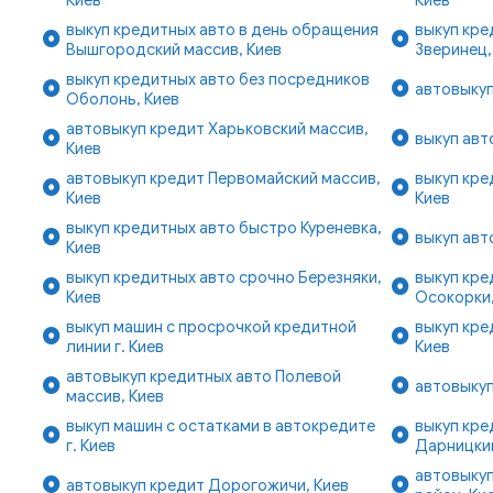
выкуп кредитных авто в день обращения
выкуп кре
Вышгородский массив, Киев
Зверинец,
выкуп кредитных авто без посредников
автовыкуп
Оболонь, Киев
автовыкуп кредит Харьковский массив,
выкуп авт
Киев
автовыкуп кредит Первомайский массив,
выкуп кре
Киев
Киев
выкуп кредитных авто быстро Куреневка,
выкуп авт
Киев
выкуп кредитных авто срочно Березняки,
выкуп кре
Киев
Осокорки,
выкуп машин с просрочкой кредитной
выкуп кре
линии г. Киев
Киев
автовыкуп кредитных авто Полевой
автовыкуп
массив, Киев
выкуп машин с остатками в автокредите
выкуп кре
г. Киев
Дарницкий
автовыкуп
автовыкуп кредит Дорогожичи, Киев