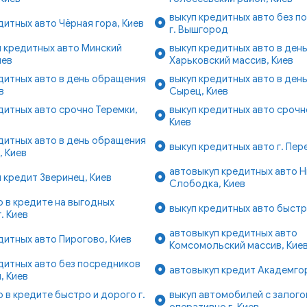
выкуп кредитных авто без п
дитных авто Чёрная гора, Киев
г. Вышгород
 кредитных авто Минский
выкуп кредитных авто в ден
иев
Харьковский массив, Киев
дитных авто в день обращения
выкуп кредитных авто в ден
в
Сырец, Киев
дитных авто срочно Теремки,
выкуп кредитных авто срочн
Киев
дитных авто в день обращения
выкуп кредитных авто г. Пер
, Киев
автовыкуп кредитных авто 
 кредит Зверинец, Киев
Слободка, Киев
о в кредите на выгодных
выкуп кредитных авто быстро
. Киев
автовыкуп кредитных авто
дитных авто Пирогово, Киев
Комсомольский массив, Кие
дитных авто без посредников
автовыкуп кредит Академго
, Киев
о в кредите быстро и дорого г.
выкуп автомобилей с залог
оперативно г. Киев