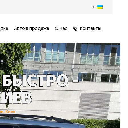
адка
Авто в продаже
О нас
Контакты
 БЫСТРО -
КИЕВ
и, Киев