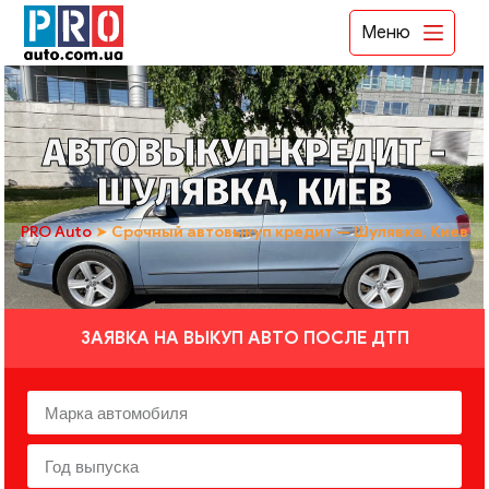
Меню
АВТОВЫКУП КРЕДИТ -
ШУЛЯВКА, КИЕВ
PRO Auto
➤
Срочный автовыкуп кредит — Шулявка, Киев
ЗАЯВКА НА ВЫКУП АВТО ПОСЛЕ ДТП