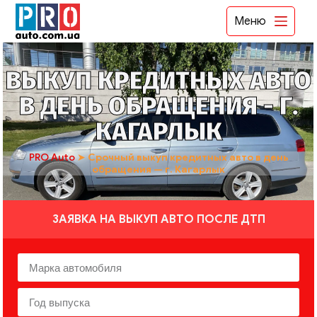
Меню
ВЫКУП КРЕДИТНЫХ АВТО
В ДЕНЬ ОБРАЩЕНИЯ - Г.
КАГАРЛЫК
PRO Auto
➤
Срочный выкуп кредитных авто в день
обращения — г. Кагарлык
ЗАЯВКА НА ВЫКУП АВТО ПОСЛЕ ДТП