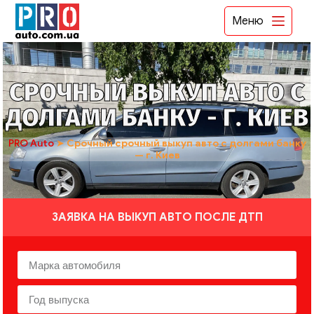
Меню
СРОЧНЫЙ ВЫКУП АВТО С
ДОЛГАМИ БАНКУ - Г. КИЕВ
PRO Auto
➤
Срочный срочный выкуп авто с долгами банку
— г. Киев
ЗАЯВКА НА ВЫКУП АВТО ПОСЛЕ ДТП