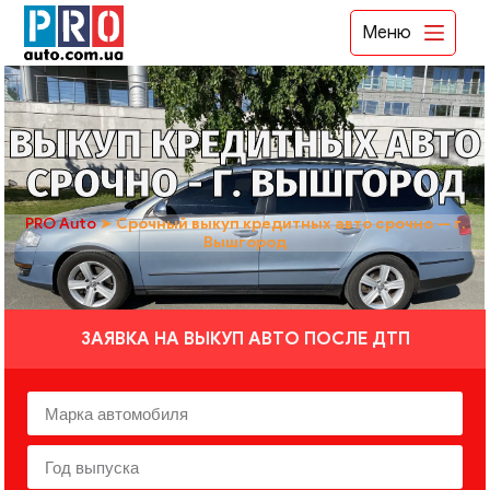
Меню
ВЫКУП КРЕДИТНЫХ АВТО
СРОЧНО - Г. ВЫШГОРОД
PRO Auto
➤
Срочный выкуп кредитных авто срочно — г.
Вышгород
ЗАЯВКА НА ВЫКУП АВТО ПОСЛЕ ДТП