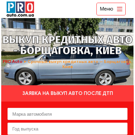
Меню
ВЫКУП КРЕДИТНЫХ АВТО
- БОРЩАГОВКА, КИЕВ
PRO Auto
➤
Срочный выкуп кредитных авто — Борщаговка,
Киев
ЗАЯВКА НА ВЫКУП АВТО ПОСЛЕ ДТП