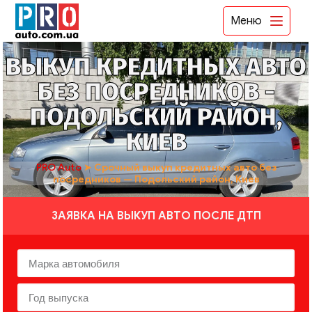
Меню
ВЫКУП КРЕДИТНЫХ АВТО
БЕЗ ПОСРЕДНИКОВ -
ПОДОЛЬСКИЙ РАЙОН,
КИЕВ
PRO Auto
➤
Срочный выкуп кредитных авто без
посредников — Подольский район, Киев
ЗАЯВКА НА ВЫКУП АВТО ПОСЛЕ ДТП