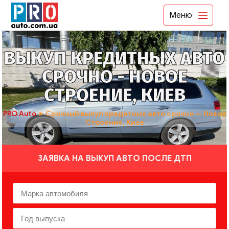
Меню
ВЫКУП КРЕДИТНЫХ АВТО
СРОЧНО - НОВОЕ
СТРОЕНИЕ, КИЕВ
PRO Auto
➤
Срочный выкуп кредитных авто срочно — Новое
Строение, Киев
ЗАЯВКА НА ВЫКУП АВТО ПОСЛЕ ДТП