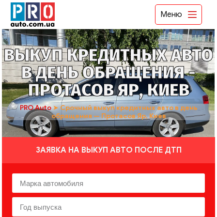
Меню
ВЫКУП КРЕДИТНЫХ АВТО
В ДЕНЬ ОБРАЩЕНИЯ -
ПРОТАСОВ ЯР, КИЕВ
PRO Auto
➤
Срочный выкуп кредитных авто в день
обращения — Протасов Яр, Киев
ЗАЯВКА НА ВЫКУП АВТО ПОСЛЕ ДТП