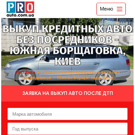
Меню
ВЫКУП КРЕДИТНЫХ АВТО
БЕЗ ПОСРЕДНИКОВ -
ЮЖНАЯ БОРЩАГОВКА,
КИЕВ
PRO Auto
➤
Срочный выкуп кредитных авто без
посредников — Южная Борщаговка, Киев
ЗАЯВКА НА ВЫКУП АВТО ПОСЛЕ ДТП