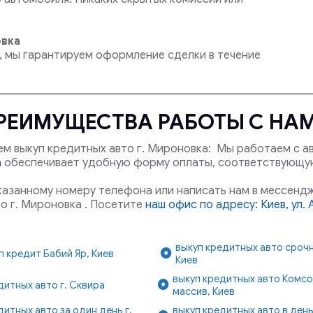
овка
а, мы гарантируем оформление сделки в течение
РЕИМУЩЕСТВА РАБОТЫ С НА
м выкуп кредитных авто г. Мироновка: Мы работаем с ав
а
обеспечивает удобную форму оплаты, соответствующу
указанному номеру телефона или написать нам в мессендж
о г. Мироновка . Посетите
наш офис по адресу: Киев, ул.
выкуп кредитных авто срочн
п кредит Бабий Яр, Киев
Киев
выкуп кредитных авто Комс
дитных авто г. Сквира
массив, Киев
дитных авто за один день г.
выкуп кредитных авто в ден