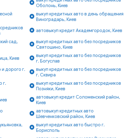
Оболонь, Киев
Лесной
выкуп кредитных авто в день обращения
Виноградарь, Киев
осредников
автовыкуп кредит Академгородок, Киев
в
кий сад,
выкуп кредитных авто без посредников
Святошино, Киев
выкуп кредитных авто без посредников
ица, Киев
г. Богуслав
 и дорого г.
выкуп кредитных авто без посредников
г. Сквира
 г.
выкуп кредитных авто без посредников
Позняки, Киев
автовыкуп кредит Соломенский район,
Киев
Киев
ро
автовыкуп кредитных авто
Шевченковский район, Киев
укьяновка,
выкуп кредитных авто быстро г.
Борисполь