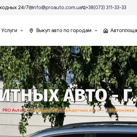
ходных 24/7
info@proauto.com.ua
+38(073) 311-33-33
Услуги
Выкуп авто по городам
Автоплощ
ИТНЫХ АВТО - Г
PRO Auto
➤
Срочный выкуп кредитных авто — г. Мироновка