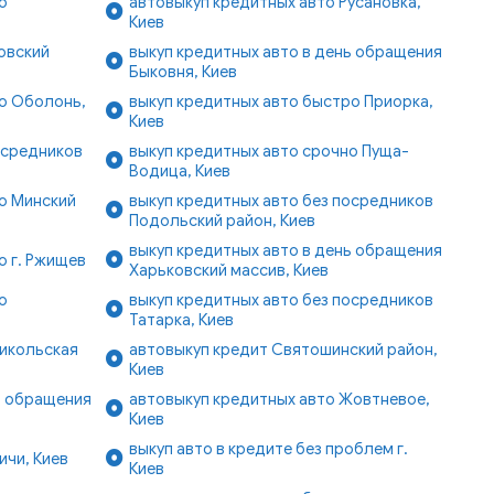
о
автовыкуп кредитных авто Русановка,
Киев
овский
выкуп кредитных авто в день обращения
Быковня, Киев
но Оболонь,
выкуп кредитных авто быстро Приорка,
Киев
осредников
выкуп кредитных авто срочно Пуща-
Водица, Киев
о Минский
выкуп кредитных авто без посредников
Подольский район, Киев
выкуп кредитных авто в день обращения
о г. Ржищев
Харьковский массив, Киев
о
выкуп кредитных авто без посредников
Татарка, Киев
Никольская
автовыкуп кредит Святошинский район,
Киев
ь обращения
автовыкуп кредитных авто Жовтневое,
Киев
выкуп авто в кредите без проблем г.
ичи, Киев
Киев