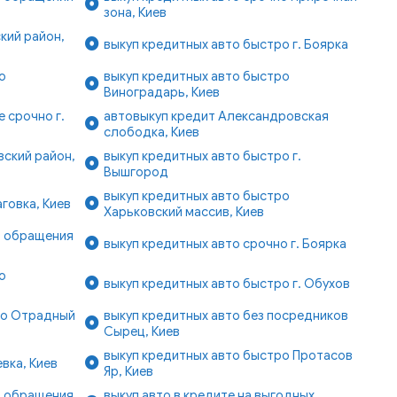
зона, Киев
кий район,
выкуп кредитных авто быстро г. Боярка
о
выкуп кредитных авто быстро
Виноградарь, Киев
 срочно г.
автовыкуп кредит Александровская
слободка, Киев
ский район,
выкуп кредитных авто быстро г.
Вышгород
выкуп кредитных авто быстро
говка, Киев
Харьковский массив, Киев
ь обращения
выкуп кредитных авто срочно г. Боярка
о
выкуп кредитных авто быстро г. Обухов
ро Отрадный
выкуп кредитных авто без посредников
Сырец, Киев
выкуп кредитных авто быстро Протасов
вка, Киев
Яр, Киев
ь обращения
выкуп авто в кредите на выгодных