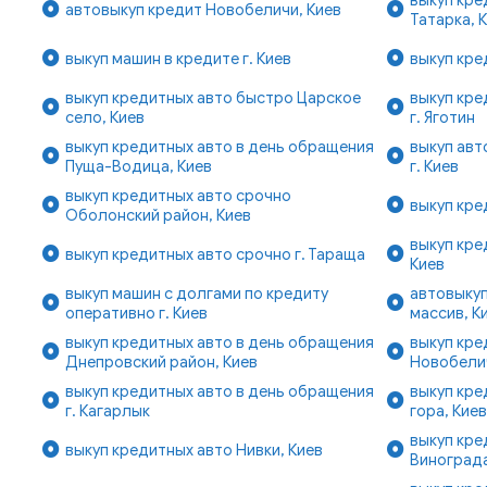
автовыкуп кредит Новобеличи, Киев
Татарка, 
выкуп машин в кредите г. Киев
выкуп кре
выкуп кредитных авто быстро Царское
выкуп кре
село, Киев
г. Яготин
выкуп кредитных авто в день обращения
выкуп авт
Пуща-Водица, Киев
г. Киев
выкуп кредитных авто срочно
выкуп кре
Оболонский район, Киев
выкуп кре
выкуп кредитных авто срочно г. Тараща
Киев
выкуп машин с долгами по кредиту
автовыку
оперативно г. Киев
массив, К
выкуп кредитных авто в день обращения
выкуп кре
Днепровский район, Киев
Новобелич
выкуп кредитных авто в день обращения
выкуп кре
г. Кагарлык
гора, Кие
выкуп кре
выкуп кредитных авто Нивки, Киев
Винограда