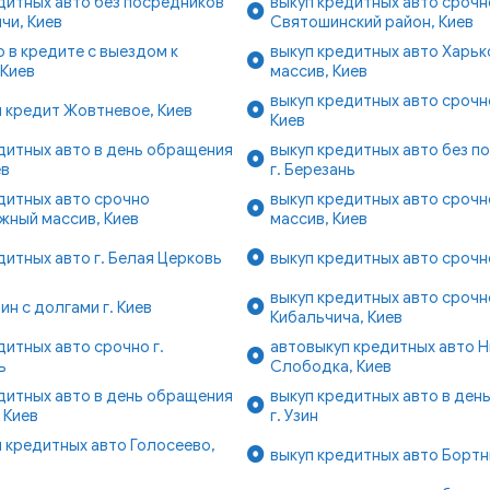
дитных авто без посредников
выкуп кредитных авто срочн
чи, Киев
Святошинский район, Киев
о в кредите с выездом к
выкуп кредитных авто Харьк
 Киев
массив, Киев
выкуп кредитных авто сроч
 кредит Жовтневое, Киев
Киев
дитных авто в день обращения
выкуп кредитных авто без п
ев
г. Березань
дитных авто срочно
выкуп кредитных авто срочн
жный массив, Киев
массив, Киев
дитных авто г. Белая Церковь
выкуп кредитных авто срочн
выкуп кредитных авто срочн
ин с долгами г. Киев
Кибальчича, Киев
дитных авто срочно г.
автовыкуп кредитных авто 
ь
Слободка, Киев
дитных авто в день обращения
выкуп кредитных авто в ден
 Киев
г. Узин
 кредитных авто Голосеево,
выкуп кредитных авто Бортн