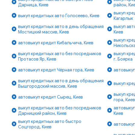
Дарница, Киев
район, Ки
выкуп кре
выкуп кредитных авто Голосеево, Киев
Кагарлык
выкуп кредитных авто в день обращения
выкуп авт
Мостицкий массив, Киев
Киев
выкуп кре
автовыкуп кредит Кибальчича, Киев
Никольска
выкуп кредитных авто без посредников
выкуп кре
Протасов Яр, Киев
г. Боярка
автовыкуп кредит Чёрная гора, Киев
автовыкуп
выкуп кредитных авто в день обращения
выкуп кре
Вышгородский массив, Киев
выкуп кре
автовыкуп кредит Сырец, Киев
гора, Кие
выкуп кредитных авто без посредников
автовыкуп
Дарницкий район, Киев
Киев
выкуп кредитных авто быстро
автовыкуп
Соцгород, Киев
выкуп кре