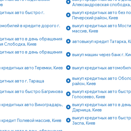
ев
Александровская слободка,
дитных авто быстро г.
выкуп кредитных авто без п
Печерский район, Киев
омобилей в кредите дорого г.
выкуп кредитных авто Мост
массив, Киев
дитных авто в день обращения
автовыкуп кредит Татарка, К
я Слободка, Киев
дитных авто в день обращения
выкуп машин через банк г. Ки
 кредитных авто Теремки, Киев
выкуп кредитных автомобиле
выкуп кредитных авто Обол
дитных авто г. Тараща
район, Киев
дитных авто быстро Багринова
выкуп кредитных авто быст
в
Голосеево, Киев
 кредитных авто Виноградарь,
выкуп кредитных авто в ден
Дарница, Киев
выкуп кредитных авто быстр
 кредит Полевой массив, Киев
Заспа, Киев
дитных авто в день обращения