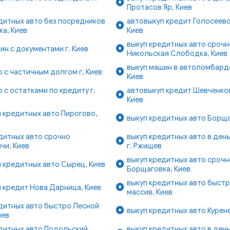
Протасов Яр, Киев
дитных авто без посредников
автовыкуп кредит Голосеевс
а, Киев
Киев
выкуп кредитных авто срочн
ин с документами г. Киев
Никольская Слободка, Киев
выкуп машин в автоломбарде
о с частичным долгом г. Киев
Киев
о с остатками по кредиту г.
автовыкуп кредит Шевченков
Киев
 кредитных авто Пирогово,
выкуп кредитных авто Борща
дитных авто срочно
выкуп кредитных авто в ден
чи, Киев
г. Ржищев
выкуп кредитных авто срочн
 кредитных авто Сырец, Киев
Борщаговка, Киев
выкуп кредитных авто быст
 кредит Нова Дарница, Киев
массив, Киев
дитных авто быстро Лесной
выкуп кредитных авто Курене
иев
дитных авто Подольский
выкуп кредитных авто в ден