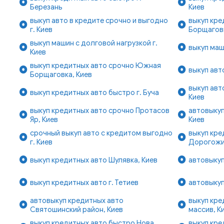
Березань
Киев
выкуп авто в кредите срочно и выгодно
выкуп кре
г. Киев
Борщаговк
выкуп машин с долговой нагрузкой г.
выкуп маш
Киев
выкуп кредитных авто срочно Южная
выкуп авт
Борщаговка, Киев
выкуп авт
выкуп кредитных авто быстро г. Буча
Киев
выкуп кредитных авто срочно Протасов
автовыкуп
Яр, Киев
Киев
срочный выкуп авто с кредитом выгодно
выкуп кре
г. Киев
Дорогожи
выкуп кредитных авто Шулявка, Киев
автовыкуп
выкуп кредитных авто г. Тетиев
автовыкуп
автовыкуп кредитных авто
выкуп кре
Святошинский район, Киев
массив, К
выкуп кредитных авто быстро Нова
выкуп кре