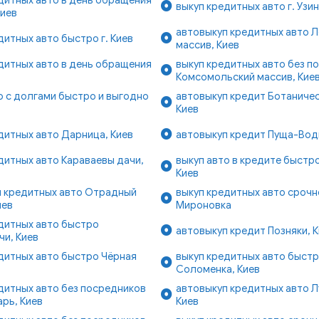
выкуп кредитных авто г. Узин
Киев
автовыкуп кредитных авто 
дитных авто быстро г. Киев
массив, Киев
дитных авто в день обращения
выкуп кредитных авто без п
Комсомольский массив, Кие
о с долгами быстро и выгодно
автовыкуп кредит Ботаничес
Киев
дитных авто Дарница, Киев
автовыкуп кредит Пуща-Вод
дитных авто Караваевы дачи,
выкуп авто в кредите быстро
Киев
п кредитных авто Отрадный
выкуп кредитных авто срочно
иев
Мироновка
дитных авто быстро
автовыкуп кредит Позняки, 
и, Киев
дитных авто быстро Чёрная
выкуп кредитных авто быст
в
Соломенка, Киев
дитных авто без посредников
автовыкуп кредитных авто Л
рь, Киев
Киев