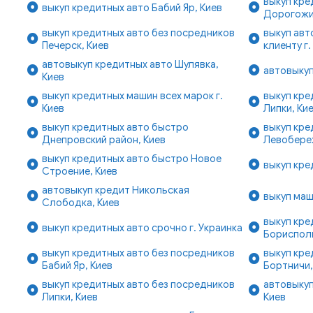
выкуп кре
выкуп кредитных авто Бабий Яр, Киев
Дорогожи
выкуп кредитных авто без посредников
выкуп авт
Печерск, Киев
клиенту г.
автовыкуп кредитных авто Шулявка,
автовыкуп
Киев
выкуп кредитных машин всех марок г.
выкуп кре
Киев
Липки, Ки
выкуп кредитных авто быстро
выкуп кре
Днепровский район, Киев
Левобере
выкуп кредитных авто быстро Новое
выкуп кре
Строение, Киев
автовыкуп кредит Никольская
выкуп маш
Слободка, Киев
выкуп кре
выкуп кредитных авто срочно г. Украинка
Бориспол
выкуп кредитных авто без посредников
выкуп кре
Бабий Яр, Киев
Бортничи,
выкуп кредитных авто без посредников
автовыкуп
Липки, Киев
Киев