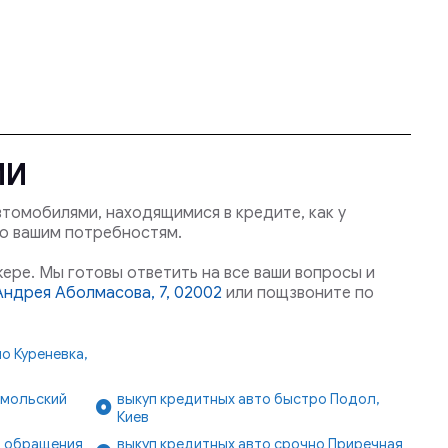
МИ
томобилями, находящимися в кредите, как у
ю вашим потребностям.
ере. Мы готовы ответить на все ваши вопросы и
 Андрея Аболмасова, 7, 02002
или пощзвоните по
о Куреневка,
омольский
выкуп кредитных авто быстро Подол,
Киев
ь обращения
выкуп кредитных авто срочно Приречная