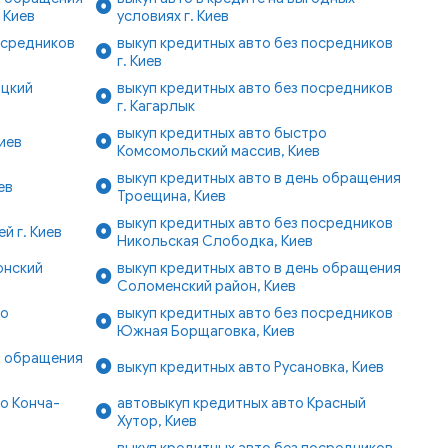
 Киев
условиях г. Киев
осредников
выкуп кредитных авто без посредников
г. Киев
ицкий
выкуп кредитных авто без посредников
г. Кагарлык
выкуп кредитных авто быстро
иев
Комсомольский массив, Киев
выкуп кредитных авто в день обращения
ев
Троещина, Киев
выкуп кредитных авто без посредников
й г. Киев
Никольская Слободка, Киев
онский
выкуп кредитных авто в день обращения
Соломенский район, Киев
ро
выкуп кредитных авто без посредников
Южная Борщаговка, Киев
ь обращения
выкуп кредитных авто Русановка, Киев
о Конча-
автовыкуп кредитных авто Красный
Хутор, Киев
выкуп кредитных авто без посредников