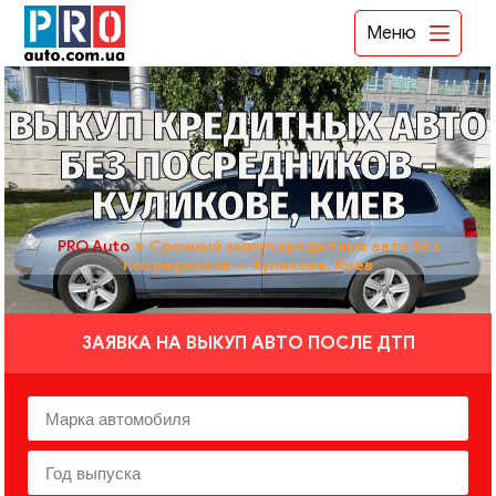
Меню
ВЫКУП КРЕДИТНЫХ АВТО
БЕЗ ПОСРЕДНИКОВ -
КУЛИКОВЕ, КИЕВ
PRO Auto
➤
Срочный выкуп кредитных авто без
посредников — Куликове, Киев
ЗАЯВКА НА ВЫКУП АВТО ПОСЛЕ ДТП