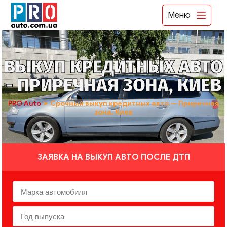
Меню
ВЫКУП КРЕДИТНЫХ АВТО
- ПРИРЕЧНАЯ ЗОНА, КИЕВ
PRO Auto
➤
Срочный выкуп кредитных авто — Приречная
зона, Киев
ЗАЯВКА НА ВЫКУП АВТО ПОСЛЕ ДТП