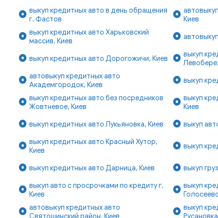
выкуп кредитных авто в день обращения
автовыкуп
г. Фастов
Киев
выкуп кредитных авто Харьковский
автовыкуп
массив, Киев
выкуп кре
выкуп кредитных авто Дорогожичи, Киев
Левобере
автовыкуп кредитных авто
выкуп кре
Академгородок, Киев
выкуп кредитных авто без посредников
выкуп кре
Жовтневое, Киев
Киев
выкуп кредитных авто Лукьяновка, Киев
выкуп авто
выкуп кредитных авто Красный Хутор,
выкуп кре
Киев
выкуп кредитных авто Дарница, Киев
выкуп гру
выкуп авто с просрочками по кредиту г.
выкуп кре
Киев
Голосеевс
автовыкуп кредитных авто
выкуп кре
Святошинский район, Киев
Русановка