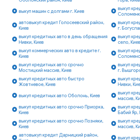
выкуп кре
выкуп машин с долгами г. Киев
Соломенк
автовыкуп кредит Голосеевский район,
выкуп кре
Киев
г. Богусла
выкуп кредитных авто в день обращения
выкуп кре
Нивки, Киев
село, Кие
выкуп коммерческих авто в кредите г.
выкуп кре
Киев
Соломенск
выкуп кредитных авто срочно
выкуп кре
Мостицкий массив, Киев
г. Вышгор
выкуп кредитных авто быстро
выкуп кре
Жовтневое, Киев
Нивки, Ки
выкуп кр
выкуп кредитных авто Оболонь, Киев
массив, К
выкуп кредитных авто срочно Приорка,
выкуп кре
Киев
Бабий Яр,
выкуп кредитных авто срочно Позняки,
выкуп кре
Киев
массив, К
автовыкуп кредит Дарницкий район,
выкуп кре