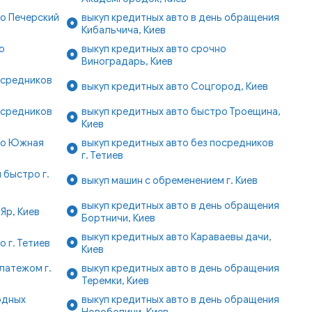
о Печерский
выкуп кредитных авто в день обращения
Кибальчича, Киев
о
выкуп кредитных авто срочно
Виноградарь, Киев
осредников
выкуп кредитных авто Соцгород, Киев
осредников
выкуп кредитных авто быстро Троещина,
Киев
ро Южная
выкуп кредитных авто без посредников
г. Тетиев
 быстро г.
выкуп машин с обременением г. Киев
выкуп кредитных авто в день обращения
Яр, Киев
Бортничи, Киев
выкуп кредитных авто Караваевы дачи,
 г. Тетиев
Киев
латежом г.
выкуп кредитных авто в день обращения
Теремки, Киев
одных
выкуп кредитных авто в день обращения
Новобеличи, Киев