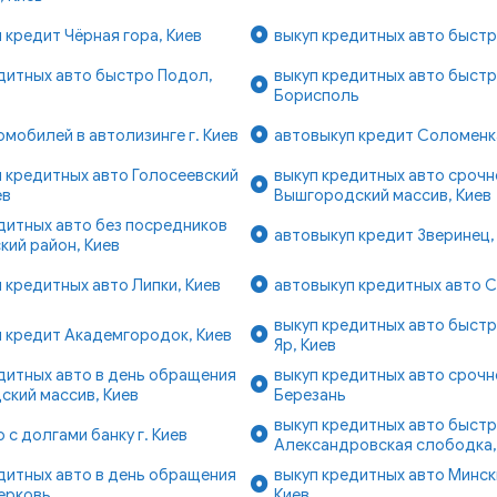
 кредит Чёрная гора, Киев
выкуп кредитных авто быстр
дитных авто быстро Подол,
выкуп кредитных авто быстро
Борисполь
омобилей в автолизинге г. Киев
автовыкуп кредит Соломенка
 кредитных авто Голосеевский
выкуп кредитных авто срочн
ев
Вышгородский массив, Киев
дитных авто без посредников
автовыкуп кредит Зверинец,
ий район, Киев
 кредитных авто Липки, Киев
автовыкуп кредитных авто С
выкуп кредитных авто быст
 кредит Академгородок, Киев
Яр, Киев
дитных авто в день обращения
выкуп кредитных авто срочно
кий массив, Киев
Березань
выкуп кредитных авто быст
о с долгами банку г. Киев
Александровская слободка,
дитных авто в день обращения
выкуп кредитных авто Минск
Церковь
Киев