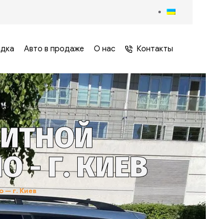
адка
Авто в продаже
О нас
Контакты
ДИТНОЙ
- Г. КИЕВ
 — г. Киев