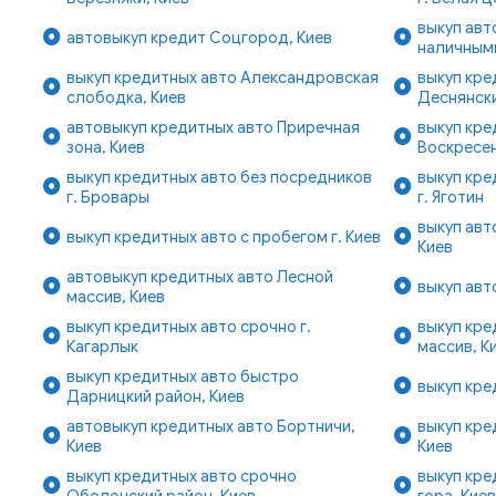
выкуп авт
автовыкуп кредит Соцгород, Киев
наличными
выкуп кредитных авто Александровская
выкуп кре
слободка, Киев
Деснянски
автовыкуп кредитных авто Приречная
выкуп кре
зона, Киев
Воскресен
выкуп кредитных авто без посредников
выкуп кре
г. Бровары
г. Яготин
выкуп авт
выкуп кредитных авто с пробегом г. Киев
Киев
автовыкуп кредитных авто Лесной
выкуп авт
массив, Киев
выкуп кредитных авто срочно г.
выкуп кре
Кагарлык
массив, К
выкуп кредитных авто быстро
выкуп кре
Дарницкий район, Киев
автовыкуп кредитных авто Бортничи,
выкуп кре
Киев
Киев
выкуп кредитных авто срочно
выкуп кре
Оболонский район, Киев
гора, Кие