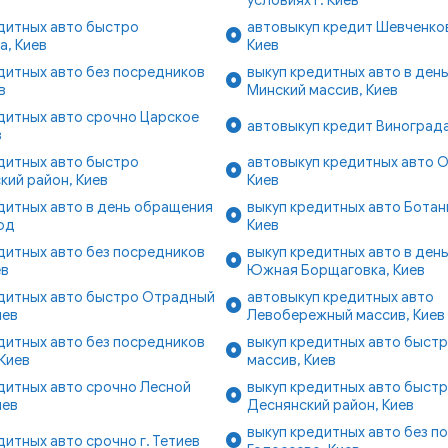
дитных авто быстро
автовыкуп кредит Шевченков
а, Киев
Киев
дитных авто без посредников
выкуп кредитных авто в ден
в
Минский массив, Киев
дитных авто срочно Царское
автовыкуп кредит Винограда
в
дитных авто быстро
автовыкуп кредитных авто 
ий район, Киев
Киев
дитных авто в день обращения
выкуп кредитных авто Ботан
од
Киев
дитных авто без посредников
выкуп кредитных авто в ден
ев
Южная Борщаговка, Киев
едитных авто быстро Отрадный
автовыкуп кредитных авто
иев
Левобережный массив, Киев
дитных авто без посредников
выкуп кредитных авто быст
 Киев
массив, Киев
дитных авто срочно Лесной
выкуп кредитных авто быст
иев
Деснянский район, Киев
выкуп кредитных авто без п
дитных авто срочно г. Тетиев