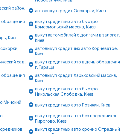
ский район,
автовыкуп кредит Осокорки, Киев
ь обращения
выкуп кредитных авто быстро
Комсомольский массив, Киев
выкуп автомобилей с долгами в залоге г.
рь, Киев
Киев
Осокорки,
автовыкуп кредитных авто Корчеватое,
Киев
ический сад,
выкуп кредитных авто в день обращения
г. Тараща
ь обращения
автовыкуп кредит Харьковский массив,
Киев
выкуп кредитных авто быстро
Никольская Слободка, Киев
ро Минский
выкуп кредитных авто Позняки, Киев
ро
выкуп кредитных авто без посредников
Пирогово, Киев
осредников
выкуп кредитных авто срочно Отрадный