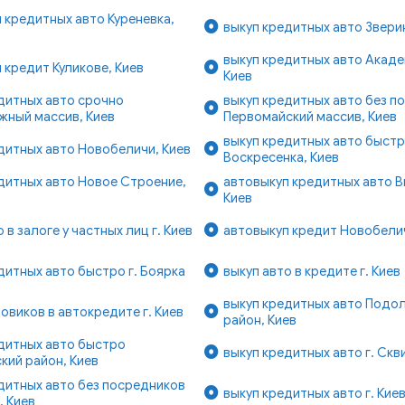
 кредитных авто Куреневка,
выкуп кредитных авто Звери
выкуп кредитных авто Акад
 кредит Куликове, Киев
Киев
дитных авто срочно
выкуп кредитных авто без п
жный массив, Киев
Первомайский массив, Киев
выкуп кредитных авто быст
дитных авто Новобеличи, Киев
Воскресенка, Киев
дитных авто Новое Строение,
автовыкуп кредитных авто В
Киев
 в залоге у частных лиц г. Киев
автовыкуп кредит Новобелич
дитных авто быстро г. Боярка
выкуп авто в кредите г. Киев
выкуп кредитных авто Подо
зовиков в автокредите г. Киев
район, Киев
дитных авто быстро
выкуп кредитных авто г. Скв
кий район, Киев
дитных авто без посредников
выкуп кредитных авто г. Кие
, Киев