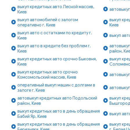
выкуп кредитных авто Лесной массив,
автовыкуп
Киев
выкуп автомобилей с залогом
выкуп кре
оперативно г. Киев
Киев
выкуп авто с остатками по кредиту г.
выкуп авт
Киев
выкуп авто в кредите без проблем г.
автовыкуп
Киев
район, Ки
выкуп кредитных авто срочно Быковня,
выкуп кре
Киев
Соломенск
выкуп кредитных авто срочно
автовыкуп
Комсомольский массив, Киев
оперативный выкуп машин с долгами в
автовыкуп
залоге г. Киев
автовыкуп кредитных авто Подольский
выкуп кре
район, Киев
Вышгородс
выкуп кредитных авто в день обращения
выкуп авт
Бабий Яр, Киев
выкуп кредитных авто в день обращения
выкуп кре
Березняки, Киев
г. Белая 