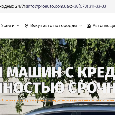
ходных 24/7
info@proauto.com.ua
+38(073) 311-33-33
Услуги
Выкуп авто по городам
Автоплощ
 МАШИН С КРЕ
НОСТЬЮ СРОЧНО 
➤
Срочный выкуп машин с кредитной задолженностью срочно