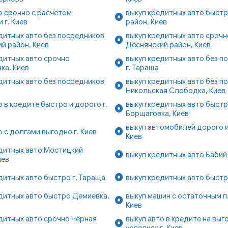
о срочно с расчетом
выкуп кредитных авто быстр
 г. Киев
район, Киев
дитных авто без посредников
выкуп кредитных авто срочн
й район, Киев
Деснянский район, Киев
дитных авто срочно
выкуп кредитных авто без п
ка, Киев
г. Тараща
дитных авто без посредников
выкуп кредитных авто без п
Никольская Слободка, Киев
о в кредите быстро и дорого г.
выкуп кредитных авто быст
Борщаговка, Киев
выкуп автомобилей дорого и
о с долгами выгодно г. Киев
Киев
дитных авто Мостицкий
выкуп кредитных авто Бабий 
иев
дитных авто быстро г. Тараща
выкуп кредитных авто быстро
дитных авто быстро Демиевка,
выкуп машин с остаточным п
Киев
дитных авто срочно Чёрная
выкуп авто в кредите на выг
в
условиях г. Киев