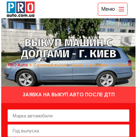
Меню
ВЫКУП МАШИН С
ДОЛГАМИ - Г. КИЕВ
PRO Auto
➤
Срочный выкуп машин с долгами — г. Киев
ЗАЯВКА НА ВЫКУП АВТО ПОСЛЕ ДТП