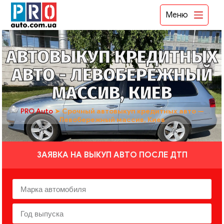
Меню
АВТОВЫКУП КРЕДИТНЫХ
АВТО - ЛЕВОБЕРЕЖНЫЙ
МАССИВ, КИЕВ
PRO Auto
➤
Срочный автовыкуп кредитных авто —
Левобережный массив, Киев
ЗАЯВКА НА ВЫКУП АВТО ПОСЛЕ ДТП