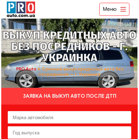
Меню
ВЫКУП КРЕДИТНЫХ АВТО
БЕЗ ПОСРЕДНИКОВ - Г.
УКРАИНКА
PRO Auto
➤
Срочный выкуп кредитных авто без
посредников — г. Украинка
ЗАЯВКА НА ВЫКУП АВТО ПОСЛЕ ДТП