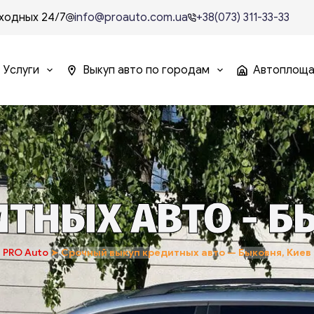
ходных 24/7
info@proauto.com.ua
+38(073) 311-33-33
Услуги
Выкуп авто по городам
Автоплощ
ТНЫХ АВТО - Б
PRO Auto
➤
Срочный выкуп кредитных авто — Быковня, Киев