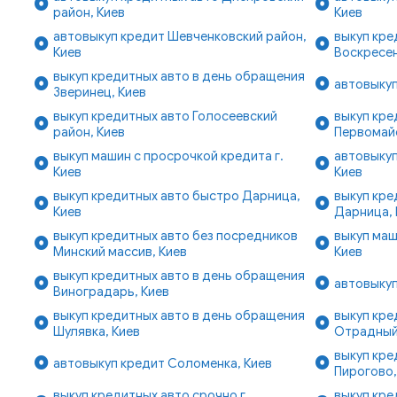
район, Киев
Киев
автовыкуп кредит Шевченковский район,
выкуп кре
Киев
Воскресен
выкуп кредитных авто в день обращения
автовыкуп
Зверинец, Киев
выкуп кредитных авто Голосеевский
выкуп кре
район, Киев
Первомайс
выкуп машин с просрочкой кредита г.
автовыкуп
Киев
Киев
выкуп кредитных авто быстро Дарница,
выкуп кре
Киев
Дарница, 
выкуп кредитных авто без посредников
выкуп маш
Минский массив, Киев
Киев
выкуп кредитных авто в день обращения
автовыкуп
Виноградарь, Киев
выкуп кредитных авто в день обращения
выкуп кре
Шулявка, Киев
Отрадный
выкуп кре
автовыкуп кредит Соломенка, Киев
Пирогово,
выкуп кредитных авто срочно г.
выкуп кре