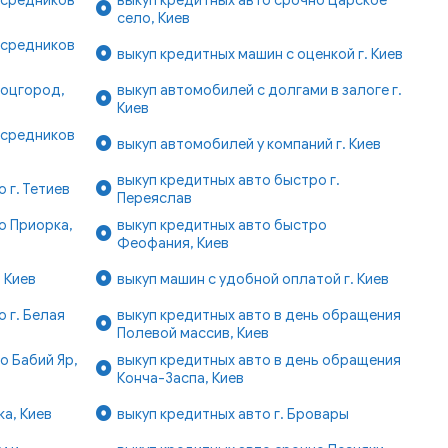
село, Киев
осредников
выкуп кредитных машин с оценкой г. Киев
Соцгород,
выкуп автомобилей с долгами в залоге г.
Киев
осредников
выкуп автомобилей у компаний г. Киев
выкуп кредитных авто быстро г.
 г. Тетиев
Переяслав
о Приорка,
выкуп кредитных авто быстро
Феофания, Киев
 Киев
выкуп машин с удобной оплатой г. Киев
 г. Белая
выкуп кредитных авто в день обращения
Полевой массив, Киев
о Бабий Яр,
выкуп кредитных авто в день обращения
Конча-Заспа, Киев
а, Киев
выкуп кредитных авто г. Бровары