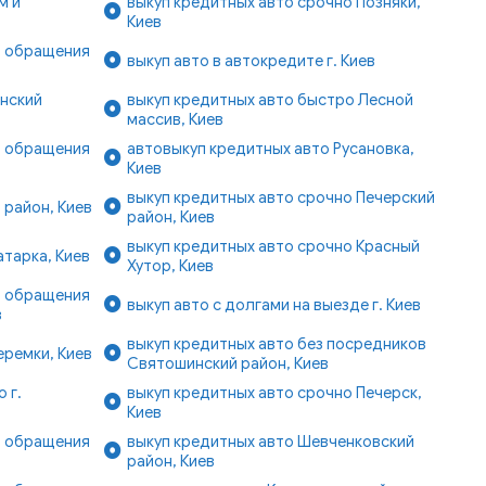
м и
выкуп кредитных авто срочно Позняки,
Киев
ь обращения
выкуп авто в автокредите г. Киев
янский
выкуп кредитных авто быстро Лесной
массив, Киев
ь обращения
автовыкуп кредитных авто Русановка,
Киев
выкуп кредитных авто срочно Печерский
 район, Киев
район, Киев
выкуп кредитных авто срочно Красный
атарка, Киев
Хутор, Киев
ь обращения
выкуп авто с долгами на выезде г. Киев
в
выкуп кредитных авто без посредников
еремки, Киев
Святошинский район, Киев
 г.
выкуп кредитных авто срочно Печерск,
Киев
ь обращения
выкуп кредитных авто Шевченковский
район, Киев