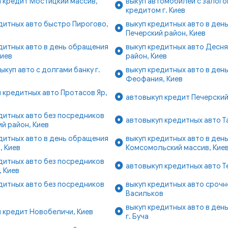
 кредит Мостицкий массив,
выкуп автомобилей с залого
кредитом г. Киев
дитных авто быстро Пирогово,
выкуп кредитных авто в ден
Печерский район, Киев
дитных авто в день обращения
выкуп кредитных авто Десн
Киев
район, Киев
ыкуп авто с долгами банку г.
выкуп кредитных авто в ден
Феофания, Киев
 кредитных авто Протасов Яр,
автовыкуп кредит Печерский
дитных авто без посредников
автовыкуп кредитных авто Т
й район, Киев
дитных авто в день обращения
выкуп кредитных авто в ден
, Киев
Комсомольский массив, Кие
дитных авто без посредников
автовыкуп кредитных авто Т
 Киев
дитных авто без посредников
выкуп кредитных авто срочно
Васильков
выкуп кредитных авто в ден
 кредит Новобеличи, Киев
г. Буча