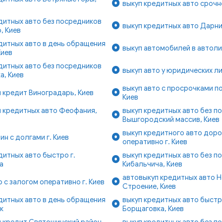
выкуп кредитных авто срочн
дитных авто без посредников
выкуп кредитных авто Дарни
, Киев
дитных авто в день обращения
выкуп автомобилей в автолиз
Киев
дитных авто без посредников
выкуп авто у юридических ли
а, Киев
выкуп авто с просрочками по
 кредит Виноградарь, Киев
Киев
п кредитных авто Феофания,
выкуп кредитных авто без п
Вышгородский массив, Киев
выкуп кредитного авто доро
ин с долгами г. Киев
оперативно г. Киев
дитных авто быстро г.
выкуп кредитных авто без п
а
Кибальчича, Киев
автовыкуп кредитных авто 
о с залогом оперативно г. Киев
Строение, Киев
дитных авто в день обращения
выкуп кредитных авто быст
ык
Борщаговка, Киев
 кредит Святошинский район,
выкуп кредитных авто без п