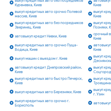
выкуп кредитных авто без посредников
автовыкуп
Куреневка, Киев
Киев
выкуп кредитных авто срочно Полевой
выкуп кре
массив, Киев
Киев
выкуп кредитных авто без посредников
выкуп кре
Зверинец, Киев
Позняки, 
срочный в
автовыкуп кредит Нивки, Киев
Киев
выкуп кредитных авто срочно Пуща-
автовыкуп
Водица, Киев
Киев
выкуп кре
выкуп машин с выездом г. Киев
Деснянски
автовыкуп кредит Днепровский район,
выкуп кре
Киев
Соцгород
выкуп кредитных авто быстро Печерск,
выкуп кре
Киев
Троещина,
выкуп кре
выкуп кредитных авто Березняки, Киев
г. Узин
выкуп кредитных авто срочно г.
автовыкуп
Борисполь