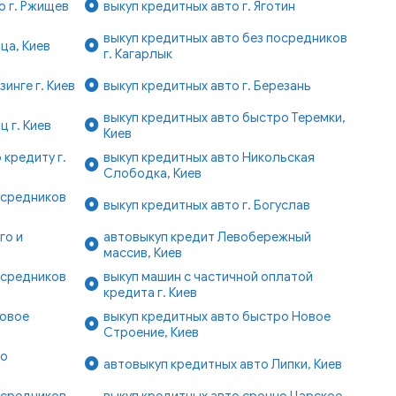
о г. Ржищев
выкуп кредитных авто г. Яготин
выкуп кредитных авто без посредников
ца, Киев
г. Кагарлык
инге г. Киев
выкуп кредитных авто г. Березань
выкуп кредитных авто быстро Теремки,
ц г. Киев
Киев
 кредиту г.
выкуп кредитных авто Никольская
Слободка, Киев
осредников
выкуп кредитных авто г. Богуслав
го и
автовыкуп кредит Левобережный
массив, Киев
осредников
выкуп машин с частичной оплатой
кредита г. Киев
Новое
выкуп кредитных авто быстро Новое
Строение, Киев
ро
автовыкуп кредитных авто Липки, Киев
осредников
выкуп кредитных авто срочно Царское