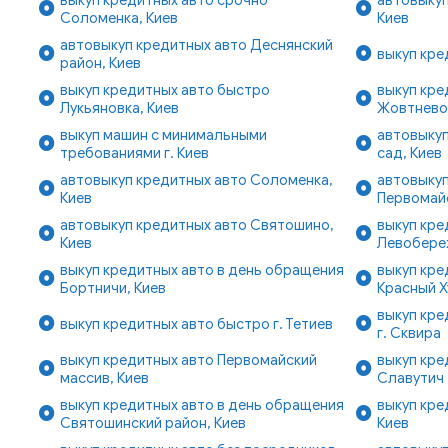
Соломенка, Киев
Киев
автовыкуп кредитных авто Деснянский
выкуп кре
район, Киев
выкуп кредитных авто быстро
выкуп кре
Лукьяновка, Киев
Жовтнево
выкуп машин с минимальными
автовыкуп
требованиями г. Киев
сад, Киев
автовыкуп кредитных авто Соломенка,
автовыкуп
Киев
Первомайс
автовыкуп кредитных авто Святошино,
выкуп кре
Киев
Левобере
выкуп кредитных авто в день обращения
выкуп кре
Бортничи, Киев
Красный Х
выкуп кре
выкуп кредитных авто быстро г. Тетиев
г. Сквира
выкуп кредитных авто Первомайский
выкуп кре
массив, Киев
Славутич
выкуп кредитных авто в день обращения
выкуп кре
Святошинский район, Киев
Киев