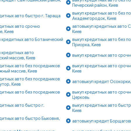
Печерский район, Киев
выкуп кредитных авто без п
дитных авто быстро г. Тараща
Академгородок, Киев
дитных авто срочно
автовыкуп кредитных авто 
е, Киев
Киев
 кредитных авто Ботанический
выкуп кредитных авто без п
Приорка, Киев
 кредитных авто
выкуп кредитных авто срочно
кий массив, Киев
дитных авто без посредников
выкуп кредитных авто срочн
жный массив, Киев
Киев
дитных авто без посредников
автовыкуп кредит Осокорки,
утор, Киев
дитных авто без посредников
выкуп кредитных авто срочно
Церковь
дитных авто быстро г.
выкуп кредитных авто быстр
Киев
дитных авто быстро Быковня,
автовыкуп кредит Борщаговк