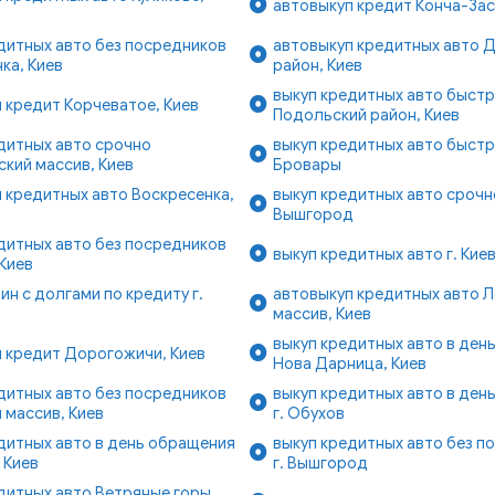
автовыкуп кредит Конча-Зас
дитных авто без посредников
автовыкуп кредитных авто 
ка, Киев
район, Киев
выкуп кредитных авто быст
 кредит Корчеватое, Киев
Подольский район, Киев
дитных авто срочно
выкуп кредитных авто быстро
кий массив, Киев
Бровары
 кредитных авто Воскресенка,
выкуп кредитных авто срочно
Вышгород
дитных авто без посредников
выкуп кредитных авто г. Кие
Киев
ин с долгами по кредиту г.
автовыкуп кредитных авто 
массив, Киев
выкуп кредитных авто в ден
 кредит Дорогожичи, Киев
Нова Дарница, Киев
дитных авто без посредников
выкуп кредитных авто в ден
 массив, Киев
г. Обухов
дитных авто в день обращения
выкуп кредитных авто без п
 Киев
г. Вышгород
дитных авто Ветряные горы,