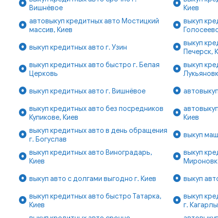
Вишнёвое
Киев
автовыкуп кредитных авто Мостицкий
выкуп кре
массив, Киев
Голосеево
выкуп кре
выкуп кредитных авто г. Узин
Печерск, 
выкуп кредитных авто быстро г. Белая
выкуп кре
Церковь
Лукьяновк
выкуп кредитных авто г. Вишнёвое
автовыкуп
выкуп кредитных авто без посредников
автовыку
Куликове, Киев
Киев
выкуп кредитных авто в день обращения
выкуп маш
г. Богуслав
выкуп кредитных авто Виноградарь,
выкуп кре
Киев
Мироновк
выкуп авто с долгами выгодно г. Киев
выкуп авт
выкуп кредитных авто быстро Татарка,
выкуп кре
Киев
г. Кагарл
выкуп кредитных авто срочно
автовыкуп