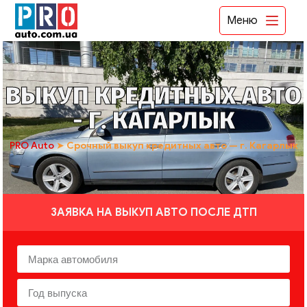
Меню
ВЫКУП КРЕДИТНЫХ АВТО
- Г. КАГАРЛЫК
PRO Auto
➤
Срочный выкуп кредитных авто — г. Кагарлык
ЗАЯВКА НА ВЫКУП АВТО ПОСЛЕ ДТП