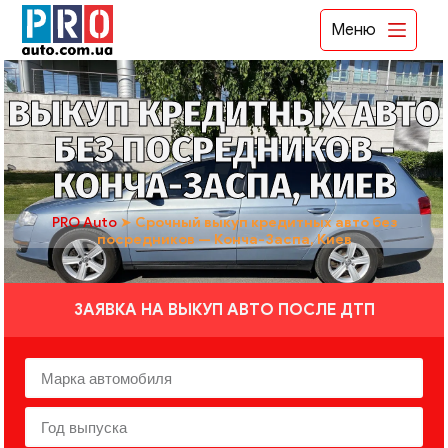
Меню
ВЫКУП КРЕДИТНЫХ АВТО
БЕЗ ПОСРЕДНИКОВ -
КОНЧА-ЗАСПА, КИЕВ
PRO Auto
➤
Срочный выкуп кредитных авто без
посредников — Конча-Заспа, Киев
ЗАЯВКА НА ВЫКУП АВТО ПОСЛЕ ДТП