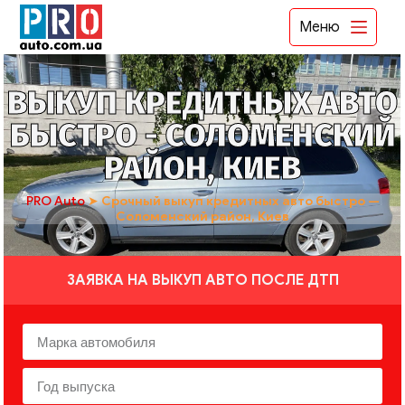
Меню
ВЫКУП КРЕДИТНЫХ АВТО
БЫСТРО - СОЛОМЕНСКИЙ
РАЙОН, КИЕВ
PRO Auto
➤
Срочный выкуп кредитных авто быстро —
Соломенский район, Киев
ЗАЯВКА НА ВЫКУП АВТО ПОСЛЕ ДТП