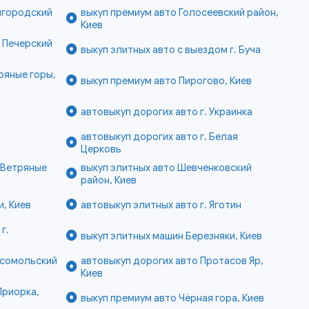
шгородский
выкуп премиум авто Голосеевский район,
Киев
е Печерский
выкуп элитных авто с выездом г. Буча
ряные горы,
выкуп премиум авто Пирогово, Киев
автовыкуп дорогих авто г. Украинка
автовыкуп дорогих авто г. Белая
Церковь
 Ветряные
выкуп элитных авто Шевченковский
район, Киев
и, Киев
автовыкуп элитных авто г. Яготин
г.
выкуп элитных машин Березняки, Киев
мсомольский
автовыкуп дорогих авто Протасов Яр,
Киев
Приорка,
выкуп премиум авто Чёрная гора, Киев