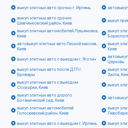
выкуп элитных авто срочно г. Ирпень
автовыкуп
выкуп элитных авто срочно
выкуп пре
Шевченковский район, Киев
выкуп элитных автомобилей Лукьяновка,
выкуп эли
Киев
Бориспол
автовыкуп элитных авто Лесной массив,
выкуп эли
Киев
Киев
автовыкуп
выкуп элитных авто с выездом г. Яготин
Церковь
выкуп элитных авто после ДТП г.
выкуп эли
Бровары
Заспа, Ки
выкуп элитных авто с выездом
выкуп эли
Осокорки, Киев
выкуп элитных авто дорого
автовыкуп
Ботанический сад, Киев
выкуп элитных автомобилей
выкуп эли
Голосеевский район, Киев
Левобере
выкуп элитных авто с выездом г. Ирпень
выкуп эли