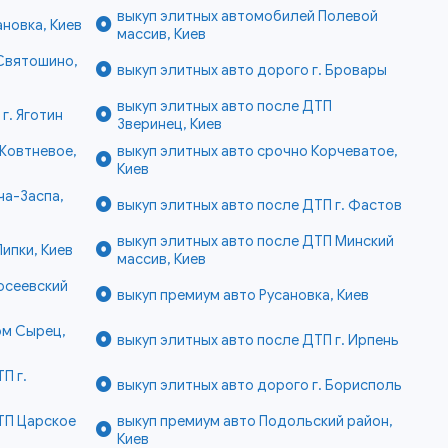
выкуп элитных автомобилей Полевой
ановка, Киев
массив, Киев
 Святошино,
выкуп элитных авто дорого г. Бровары
выкуп элитных авто после ДТП
г. Яготин
Зверинец, Киев
Жовтневое,
выкуп элитных авто срочно Корчеватое,
Киев
ча-Заспа,
выкуп элитных авто после ДТП г. Фастов
выкуп элитных авто после ДТП Минский
ипки, Киев
массив, Киев
осеевский
выкуп премиум авто Русановка, Киев
ом Сырец,
выкуп элитных авто после ДТП г. Ирпень
П г.
выкуп элитных авто дорого г. Борисполь
ТП Царское
выкуп премиум авто Подольский район,
Киев