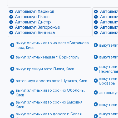
Автовыкуп Харьков
Автовык
Автовыкуп Львов
Автовык
Автовыкуп Днепр
Автовык
Автовыкуп Запорожье
Автовык
Автовыкуп Винница
Автовык
выкуп элитных авто на месте Багринова
выкуп эли
гора, Киев
выкуп элитных машин г. Борисполь
выкуп эли
выкуп эли
выкуп премиум авто Липки, Киев
Переясла
выкуп эли
автовыкуп дорогих авто Шулявка, Киев
Бровары
выкуп элитных авто срочно Оболонь,
автовыкуп
Киев
выкуп элитных авто срочно Быковня,
выкуп эли
Киев
выкуп элитных авто дорого г. Белая
выкуп эли