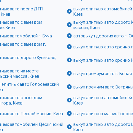
в
тных авто после ДТП
выкуп элитных автомобилей
 Киев
Киев
тных авто с выездом
выкуп элитных авто дорого
е, Киев
массив, Киев
тных автомобилей г. Буча
автовыкуп дорогих авто г. О
тных авто с выездом г.
выкуп элитных авто срочно г
тных авто дорого Куликове,
выкуп элитных авто срочно Н
тных авто на месте
выкуп премиум авто г. Белая
ский массив, Киев
 элитных авто Голосеевский
выкуп премиум авто Ветряны
ев
тных авто с выездом
выкуп элитных автомобилей 
 гора, Киев
Киев
тных авто Лесной массив, Киев
выкуп элитных машин Голосе
итных автомобилей Деснянский
выкуп элитных авто дорого 
ев
Киев