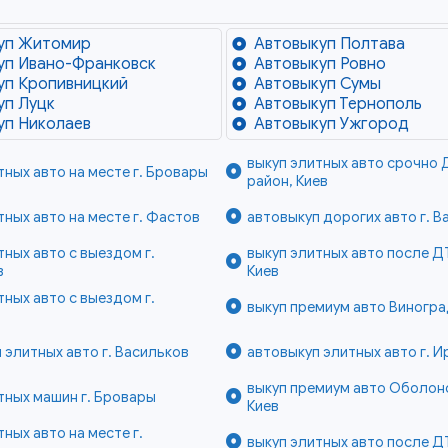
уп Житомир
Автовыкуп Полтава
уп Ивано-Франковск
Автовыкуп Ровно
уп Кропивницкий
Автовыкуп Сумы
уп Луцк
Автовыкуп Тернополь
уп Николаев
Автовыкуп Ужгород
выкуп элитных авто срочно 
тных авто на месте г. Бровары
район, Киев
тных авто на месте г. Фастов
автовыкуп дорогих авто г. В
тных авто с выездом г.
выкуп элитных авто после Д
в
Киев
тных авто с выездом г.
выкуп премиум авто Виногра
 элитных авто г. Васильков
автовыкуп элитных авто г. И
выкуп премиум авто Оболонс
тных машин г. Бровары
Киев
тных авто на месте г.
выкуп элитных авто после ДТ