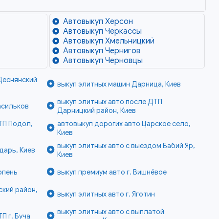
Автовыкуп Херсон
Автовыкуп Черкассы
Автовыкуп Хмельницкий
Автовыкуп Чернигов
Автовыкуп Черновцы
Деснянский
выкуп элитных машин Дарница, Киев
выкуп элитных авто после ДТП
асильков
Дарницкий район, Киев
ТП Подол,
автовыкуп дорогих авто Царское село,
Киев
выкуп элитных авто с выездом Бабий Яр,
дарь, Киев
Киев
рпень
выкуп премиум авто г. Вишнёвое
кий район,
выкуп элитных авто г. Яготин
выкуп элитных авто с выплатой
П г. Буча