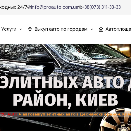
ходных 24/7
info@proauto.com.ua
+38(073) 311-33-33
Услуги
Выкуп авто по городам
Автоплощ
ЭЛИТНЫХ АВТО
РАЙОН, КИЕВ
PRO Auto
➤
автовыкуп элитных авто в Деснянский район, Кие