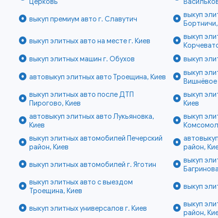
Церковь
Василько
выкуп эли
выкуп премиум авто г. Славутич
Бортничи,
выкуп эли
выкуп элитных авто на месте г. Киев
Корчевато
выкуп элитных машин г. Обухов
выкуп эли
выкуп эли
автовыкуп элитных авто Троещина, Киев
Вишнёвое
выкуп элитных авто после ДТП
выкуп эли
Пирогово, Киев
Киев
автовыкуп элитных авто Лукьяновка,
выкуп эли
Киев
Комсомоль
выкуп элитных автомобилей Печерский
автовыкуп
район, Киев
район, Ки
выкуп эли
выкуп элитных автомобилей г. Яготин
Багринова
выкуп элитных авто с выездом
выкуп эли
Троещина, Киев
выкуп эл
выкуп элитных универсалов г. Киев
район, Ки