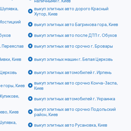
наличными г. Киев
 Шулявка,
выкуп элитных авто дорого Красный
Хутор, Киев
 Мостицкий
выкуп элитных авто Багринова гора, Киев
бухов
выкуп элитных авто после ДТП г. Обухов
. Переяслав
выкуп элитных авто срочно г. Бровары
ивки, Киев
выкуп элитных машин г. Белая Церковь
 Церковь
выкуп элитных автомобилей г. Ирпень
выкуп элитных авто срочно Конча-Заспа,
е горы, Киев
Киев
Куликове,
выкуп элитных автомобилей г. Украинка
выкуп элитных авто срочно Подольский
ево, Киев
район, Киев
Шулявка,
выкуп элитных авто Русановка, Киев