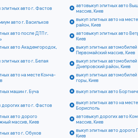
автовыкуп элитных авто Вы
 элитных авто г. Фастов
массив, Киев
выкуп элитных авто на мест
миум авто г. Васильков
район, Киев
тных авто после ДТП г.
автовыкуп элитных авто Вет
ь
Киев
тных авто Академгородок,
выкуп элитных автомобилей
Первомайский массив, Киев
 элитных авто г. Белая
выкуп элитных автомобилей
Днепровский район, Киев
тных авто на месте Конча-
выкуп элитных автомобилей
ев
горы, Киев
тных машин г. Буча
выкуп элитных авто Бортнич
выкуп элитных авто на месте 
 дорогих авто г. Фастов
Борисполь
тных авто дорого
автовыкуп дорогих авто Ко
жный массив, Киев
массив, Киев
выкуп элитных авто дорого 
тных авто г. Обухов
Киев