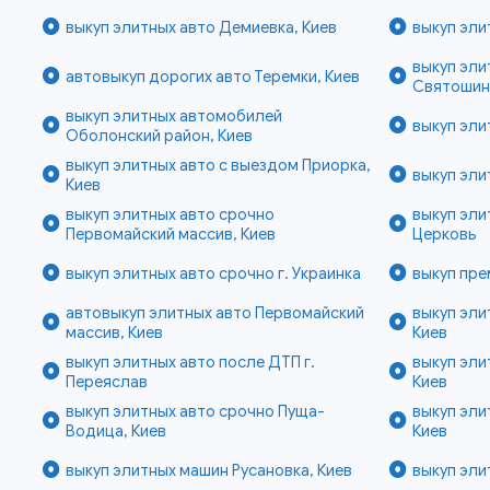
выкуп элитных авто Демиевка, Киев
выкуп эли
выкуп эли
автовыкуп дорогих авто Теремки, Киев
Святошинс
выкуп элитных автомобилей
выкуп эли
Оболонский район, Киев
выкуп элитных авто с выездом Приорка,
выкуп эли
Киев
выкуп элитных авто срочно
выкуп эли
Первомайский массив, Киев
Церковь
выкуп элитных авто срочно г. Украинка
выкуп пре
автовыкуп элитных авто Первомайский
выкуп эли
массив, Киев
Киев
выкуп элитных авто после ДТП г.
выкуп эли
Переяслав
Киев
выкуп элитных авто срочно Пуща-
выкуп эли
Водица, Киев
Киев
выкуп элитных машин Русановка, Киев
выкуп эли