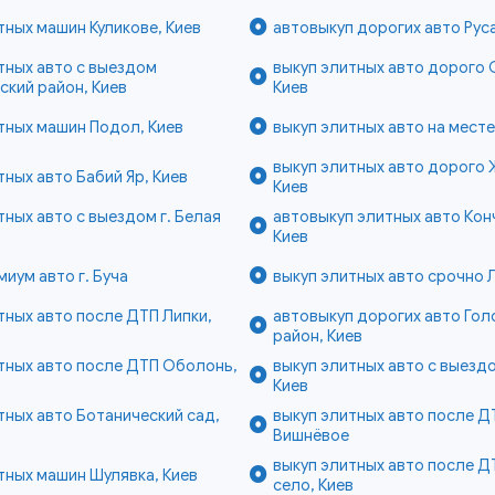
тных машин Куликове, Киев
автовыкуп дорогих авто Рус
тных авто с выездом
выкуп элитных авто дорого
кий район, Киев
Киев
тных машин Подол, Киев
выкуп элитных авто на месте 
выкуп элитных авто дорого 
тных авто Бабий Яр, Киев
Киев
тных авто с выездом г. Белая
автовыкуп элитных авто Кон
Киев
миум авто г. Буча
выкуп элитных авто срочно Л
тных авто после ДТП Липки,
автовыкуп дорогих авто Гол
район, Киев
тных авто после ДТП Оболонь,
выкуп элитных авто с выезд
Киев
тных авто Ботанический сад,
выкуп элитных авто после ДТ
Вишнёвое
выкуп элитных авто после Д
тных машин Шулявка, Киев
село, Киев