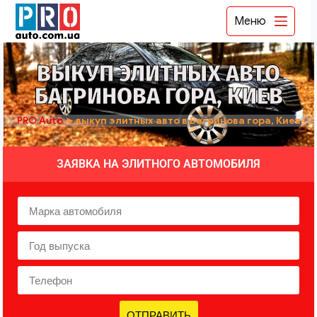
Меню
ВЫКУП ЭЛИТНЫХ АВТО
БАГРИНОВА ГОРА, КИЕВ
PRO Auto
➤
выкуп элитных авто в Багринова гора, Киев
ЗАЯВКА НА ЭЛИТНОГО АВТОМОБИЛЯ
ОТПРАВИТЬ