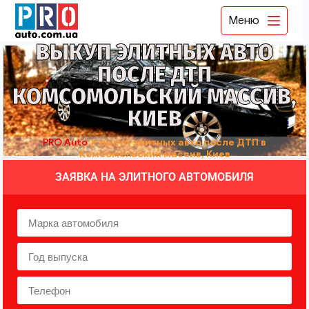
Меню
ВЫКУП ЭЛИТНЫХ АВТО
ПОСЛЕ ДТП
КОМСОМОЛЬСКИЙ МАССИВ,
КИЕВ
PRO Auto
➤
выкуп элитных авто после ДТП в
Комсомольский массив, Киев
ЗАЯВКА НА ЭЛИТНОГО АВТОМОБИЛЯ