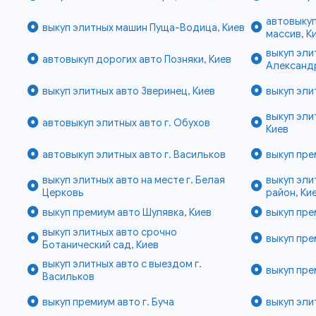
автовыкуп
выкуп элитных машин Пуща-Водица, Киев
массив, К
выкуп эли
автовыкуп дорогих авто Позняки, Киев
Александ
выкуп элитных авто Зверинец, Киев
выкуп эли
выкуп эли
автовыкуп элитных авто г. Обухов
Киев
автовыкуп элитных авто г. Васильков
выкуп пре
выкуп элитных авто на месте г. Белая
выкуп эли
Церковь
район, Ки
выкуп премиум авто Шулявка, Киев
выкуп пре
выкуп элитных авто срочно
выкуп пре
Ботанический сад, Киев
выкуп элитных авто с выездом г.
выкуп пре
Васильков
выкуп премиум авто г. Буча
выкуп эли