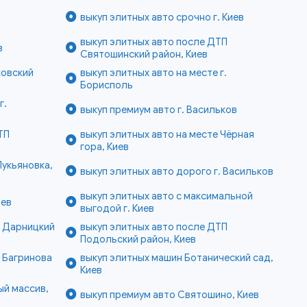
выкуп элитных авто срочно г. Киев
выкуп элитных авто после ДТП
в
Святошинский район, Киев
ковский
выкуп элитных авто на месте г.
Борисполь
г.
выкуп премиум авто г. Васильков
ТП
выкуп элитных авто на месте Чёрная
гора, Киев
Лукьяновка,
выкуп элитных авто дорого г. Васильков
выкуп элитных авто с максимальной
иев
выгодой г. Киев
е Дарницкий
выкуп элитных авто после ДТП
Подольский район, Киев
е Багринова
выкуп элитных машин Ботанический сад,
Киев
ый массив,
выкуп премиум авто Святошино, Киев