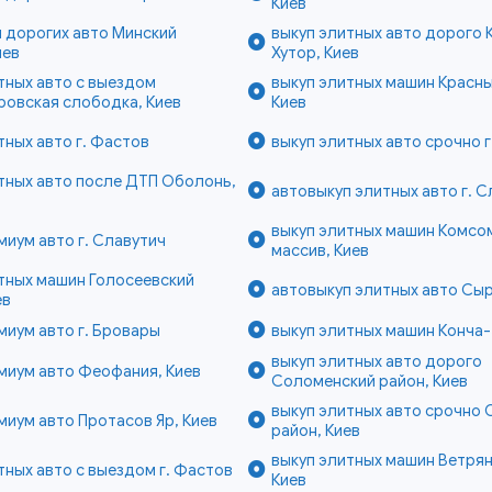
Киев
 дорогих авто Минский
выкуп элитных авто дорого 
иев
Хутор, Киев
тных авто с выездом
выкуп элитных машин Красны
ровская слободка, Киев
Киев
тных авто г. Фастов
выкуп элитных авто срочно г
тных авто после ДТП Оболонь,
автовыкуп элитных авто г. С
выкуп элитных машин Комсо
миум авто г. Славутич
массив, Киев
тных машин Голосеевский
автовыкуп элитных авто Сыр
ев
миум авто г. Бровары
выкуп элитных машин Конча-
выкуп элитных авто дорого
миум авто Феофания, Киев
Соломенский район, Киев
выкуп элитных авто срочно
миум авто Протасов Яр, Киев
район, Киев
выкуп элитных машин Ветрян
тных авто с выездом г. Фастов
Киев