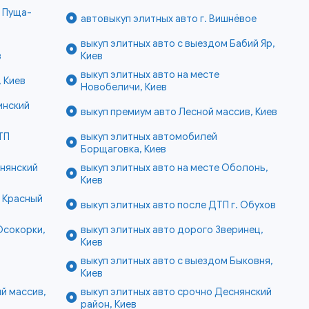
е Пуща-
автовыкуп элитных авто г. Вишнёвое
выкуп элитных авто с выездом Бабий Яр,
в
Киев
выкуп элитных авто на месте
 Киев
Новобеличи, Киев
инский
выкуп премиум авто Лесной массив, Киев
ТП
выкуп элитных автомобилей
Борщаговка, Киев
снянский
выкуп элитных авто на месте Оболонь,
Киев
е Красный
выкуп элитных авто после ДТП г. Обухов
Осокорки,
выкуп элитных авто дорого Зверинец,
Киев
выкуп элитных авто с выездом Быковня,
Киев
й массив,
выкуп элитных авто срочно Деснянский
район, Киев