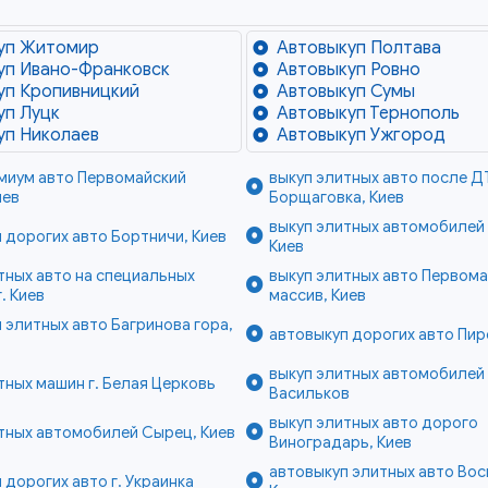
уп Житомир
Автовыкуп Полтава
уп Ивано-Франковск
Автовыкуп Ровно
уп Кропивницкий
Автовыкуп Сумы
уп Луцк
Автовыкуп Тернополь
уп Николаев
Автовыкуп Ужгород
миум авто Первомайский
выкуп элитных авто после Д
иев
Борщаговка, Киев
выкуп элитных автомобилей
 дорогих авто Бортничи, Киев
Киев
тных авто на специальных
выкуп элитных авто Первом
. Киев
массив, Киев
 элитных авто Багринова гора,
автовыкуп дорогих авто Пир
выкуп элитных автомобилей 
тных машин г. Белая Церковь
Васильков
выкуп элитных авто дорого
тных автомобилей Сырец, Киев
Виноградарь, Киев
автовыкуп элитных авто Вос
 дорогих авто г. Украинка