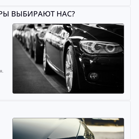
АРЫ ВЫБИРАЮТ НАС?
й
я.