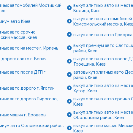
итных автомобилей Мостицкий
выкуп элитных авто на мест
иев
Водица, Киев
выкуп элитных автомобилей
миум авто Киев
Комсомольский массив, Кие
тных авто срочно
выкуп элитных авто Приорка,
кий массив, Киев
выкуп премиум авто Святош
тных авто на месте г. Ирпень
район, Киев
 дорогих авто г. Белая
выкуп элитных авто после Д
Троещина, Киев
тных авто после ДТП г.
автовыкуп элитных авто Де
район, Киев
выкуп элитных авто на мест
тных авто дорого г. Яготин
Хутор, Киев
тных авто дорого Пирогово,
выкуп элитных авто срочно 
Киев
выкуп элитных авто на месте
тных машин г. Бровары
Оболонский район, Киев
миум авто Соломенский район,
выкуп элитных машин Мински
Киев