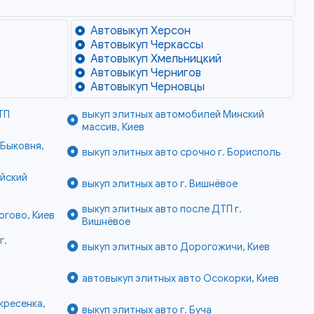
Автовыкуп Херсон
Автовыкуп Черкассы
Автовыкуп Хмельницкий
Автовыкуп Чернигов
Автовыкуп Черновцы
ТП
выкуп элитных автомобилей Минский
массив, Киев
 Быковня,
выкуп элитных авто срочно г. Борисполь
айский
выкуп элитных авто г. Вишнёвое
выкуп элитных авто после ДТП г.
огово, Киев
Вишнёвое
г.
выкуп элитных авто Дорогожичи, Киев
автовыкуп элитных авто Осокорки, Киев
кресенка,
выкуп элитных авто г. Буча