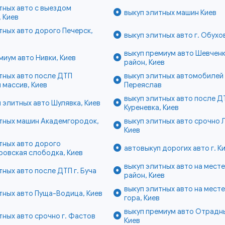
тных авто с выездом
выкуп элитных машин Киев
 Киев
тных авто дорого Печерск,
выкуп элитных авто г. Обухо
выкуп премиум авто Шевчен
миум авто Нивки, Киев
район, Киев
тных авто после ДТП
выкуп элитных автомобилей 
 массив, Киев
Переяслав
выкуп элитных авто после Д
 элитных авто Шулявка, Киев
Куреневка, Киев
итных машин Академгородок,
выкуп элитных авто срочно 
Киев
тных авто дорого
автовыкуп дорогих авто г. К
ровская слободка, Киев
выкуп элитных авто на мест
тных авто после ДТП г. Буча
район, Киев
выкуп элитных авто на мест
тных авто Пуща-Водица, Киев
гора, Киев
выкуп премиум авто Отрадн
тных авто срочно г. Фастов
Киев