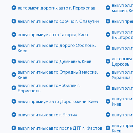
выкуп эл
автовыкуп дорогих авто г. Переяслав
массив, К
выкуп элитных авто срочно г. Славутич
выкуп пре
выкуп эли
выкуп премиум авто Татарка, Киев
Вышгородс
выкуп элитных авто дорого Оболонь,
выкуп эли
Киев
автовыкуп
выкуп элитных авто Демиевка, Киев
Церковь
выкуп элитных авто Отрадный массив,
выкуп эли
Киев
Украинка
выкуп элитных автомобилей г.
выкуп эли
Борисполь
выкуп эли
выкуп премиум авто Дорогожичи, Киев
Киев
выкуп элитных авто г. Яготин
выкуп эли
выкуп пре
выкуп элитных авто после ДТП г. Фастов
Киев