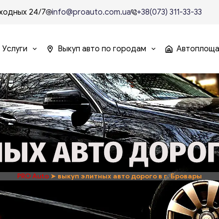
ходных 24/7
info@proauto.com.ua
+38(073) 311-33-33
Услуги
Выкуп авто по городам
Автоплощ
ЫХ АВТО ДОРОГ
PRO Auto
➤
выкуп элитных авто дорого в г. Бровары