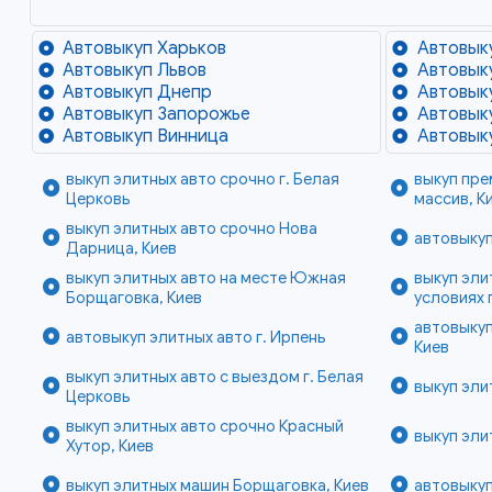
Автовыкуп Харьков
Автовык
Автовыкуп Львов
Автовык
Автовыкуп Днепр
Автовык
Автовыкуп Запорожье
Автовык
Автовыкуп Винница
Автовык
выкуп элитных авто срочно г. Белая
выкуп пре
Церковь
массив, К
выкуп элитных авто срочно Нова
автовыкуп
Дарница, Киев
выкуп элитных авто на месте Южная
выкуп эли
Борщаговка, Киев
условиях г
автовыкуп
автовыкуп элитных авто г. Ирпень
Киев
выкуп элитных авто с выездом г. Белая
выкуп эли
Церковь
выкуп элитных авто срочно Красный
выкуп эли
Хутор, Киев
выкуп элитных машин Борщаговка, Киев
автовыкуп