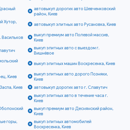
Красный
автовыкуп дорогих авто Шевченковский
район, Киев
й Хутор,
автовыкуп элитных авто Русановка, Киев
выкуп премиум авто Полевой массив,
. Васильков
Киев
выкуп элитных авто с выездом г.
лавутич
Вишнёвое
мольский
выкуп элитных машин Воскресенка, Киев
выкуп элитных авто дорого Позняки,
ец, Киев
Киев
Заспа, Киев
автовыкуп дорогих авто г. Славутич
выкуп элитных авто в течение часа г.
Киев
 Оболонский
выкуп премиум авто Деснянский район,
Киев
ые горы,
выкуп элитных автомобилей
Воскресенка, Киев