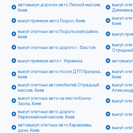
автовыкуп дорогих авто Лесной массив,
выкуп эли
Киев
Демиевка,
выкуп эли
выкуп премиум авто Подол, Киев
Киев
выкуп элитных авто Подольский район,
выкуп пре
Киев
выкуп эли
выкуп элитных авто дорого г. Фастов
Отрадный
выкуп премиум авто г. Украинка
автовыкуп
выкуп элитных авто после ДТП Приорка,
выкуп эл
Киев
Киев
выкуп элитных автомобилей Отрадный
выкуп эли
массив, Киев
Александ
выкуп элитных авто на месте Конча-
выкуп эли
Заспа, Киев
выкуп элитных авто дорого
выкуп эли
Первомайский массив, Киев
автовыкуп элитных авто Караваевы
выкуп эли
дачи, Киев