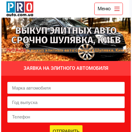
Меню
ВЫКУП ЭЛИТНЫХ АВТО
СРОЧНО ШУЛЯВКА, КИЕВ
PRO Auto
➤
выкуп элитных авто срочно в Шулявка, Киев
ЗАЯВКА НА ЭЛИТНОГО АВТОМОБИЛЯ
ОТПРАВИТЬ