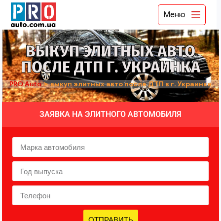
Меню
ВЫКУП ЭЛИТНЫХ АВТО
ПОСЛЕ ДТП Г. УКРАИНКА
PRO Auto
➤
выкуп элитных авто после ДТП в г. Украинка
ЗАЯВКА НА ЭЛИТНОГО АВТОМОБИЛЯ
ОТПРАВИТЬ