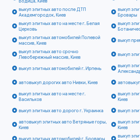
Водица, Киев
выкуп элитных авто после ДТП
выкуп эли
Академгородок, Киев
Бровары
выкуп элитных авто на месте г. Белая
выкуп эл
Церковь
Ботаничес
выкуп элитных автомобилей Полевой
выкуп пре
массив, Киев
выкуп элитных авто срочно
выкуп эли
Левобережный массив, Киев
выкуп эли
выкуп элитных автомобилей г. Ирпень
Александ
автовыкуп дорогих авто Нивки, Киев
автовыкуп
выкуп элитных авто на месте г.
выкуп эли
Васильков
Киев
выкуп элитных авто дорого г. Украинка
выкуп эли
автовыкуп элитных авто Ветряные горы,
выкуп эли
Киев
Киев
выкуп эли
выкуп элитных автомобилей г. Бровары