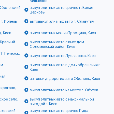
Вишнёвое
 Оболонский
выкуп элитных авто срочно г. Белая
Церковь
 г. Ирпень
автовыкуп элитных авто г. Славутич
, Киев
выкуп элитных машин Троещина, Киев
 Красный
выкуп элитных авто с выездом
Соломенский район, Киев
ТП Печерск,
выкуп элитных авто Лукьяновка, Киев
ом
выкуп элитных авто в день обращения г.
Киев
кая
автовыкуп дорогих авто Оболонь, Киев
Пирогово,
выкуп элитных авто на месте г. Обухов
ское село,
выкуп элитных авто с максимальной
выгодой г. Киев
ьковский
выкуп элитных авто срочно Пуща-