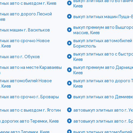
выкуп элитных авто Ботанич
тных авто с выездом г. Киев
Киев
тных авто дорого Лесной
выкуп элитных машин Пуща-
иев
выкуп премиум авто Вышгор
тных машин г. Васильков
массив, Киев
тных авто срочно Новое
выкуп элитных автомобилей 
 Киев
Борисполь
выкуп элитных авто с быстро
тных авто г. Обухов
Киев
тных авто на месте Караваевы
выкуп премиум авто Дарницк
в
Киев
итных автомобилей Новое
выкуп элитных авто дорого 
 Киев
Киев
тных авто срочно г. Бровары
выкуп элитных авто Демиевк
тных авто с выездом г. Яготин
автовыкуп элитных авто г. У
 дорогих авто Теремки, Киев
автовыкуп элитных авто г. 
миум авто Теремки, Киев
выкуп элитных автомобилей 