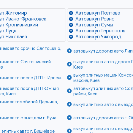
уп Житомир
Автовыкуп Полтава
уп Ивано-Франковск
Автовыкуп Ровно
уп Кропивницкий
Автовыкуп Сумы
уп Луцк
Автовыкуп Тернополь
уп Николаев
Автовыкуп Ужгород
тных авто срочно Святошино,
автовыкуп дорогих авто Липк
тных авто Святошинский
выкуп элитных авто дорого 
ев
Киев
выкуп элитных машин Комсо
тных авто после ДТП г. Ирпень
массив, Киев
итных авто после ДТП Южная
автовыкуп элитных авто Со
а, Киев
район, Киев
итных автомобилей Дарница,
выкуп элитных авто с выезд
тных авто с выездом г. Буча
автовыкуп дорогих авто г. О
выкуп элитных авто с выезд
 элитных авто г. Вишнёвое