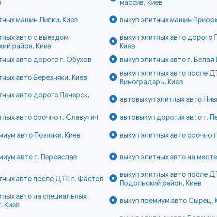
в
массив, Киев
тных машин Липки, Киев
выкуп элитных машин Приорк
тных авто с выездом
выкуп элитных авто дорого 
ий район, Киев
Киев
тных авто дорого г. Обухов
выкуп элитных авто г. Белая
выкуп элитных авто после Д
тных авто Березняки, Киев
Виноградарь, Киев
тных авто дорого Печерск,
автовыкуп элитных авто Нивк
тных авто срочно г. Славутич
автовыкуп дорогих авто г. 
миум авто Позняки, Киев
выкуп элитных авто срочно 
миум авто г. Переяслав
выкуп элитных авто на месте 
выкуп элитных авто после Д
тных авто после ДТП г. Фастов
Подольский район, Киев
тных авто на специальных
выкуп премиум авто Сырец, 
. Киев