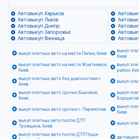
Автовыкуп Харьков
Автовык
Автовыкуп Львов
Автовык
Автовыкуп Днепр
Автовык
Автовыкуп Запорожье
Автовык
Автовыкуп Винница
Автовык
выкуп эли
выкуп элитных авто на месте Липки, Киев
Киев
выкуп элитных авто на месте Жовтневое,
выкуп эли
Киев
район, Ки
выкуп элитных авто без диагностики г.
выкуп эли
Киев
выкуп элитных авто срочно Быковня,
выкуп эл
Киев
Борщаговк
выкуп эл
выкуп элитных авто срочно г. Переяслав
Киев
выкуп элитных авто после ДТП
выкуп эли
Троещина, Киев
выкуп элитных авто после ДТП Пуща-
автовыкуп