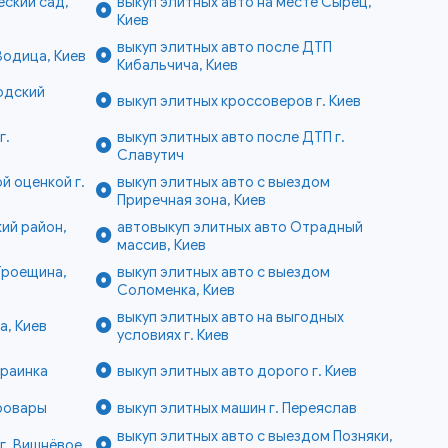
еский сад,
выкуп элитных авто на месте Сырец,
Киев
выкуп элитных авто после ДТП
Водица, Киев
Кибальчича, Киев
одский
выкуп элитных кроссоверов г. Киев
г.
выкуп элитных авто после ДТП г.
Славутич
й оценкой г.
выкуп элитных авто с выездом
Приречная зона, Киев
ий район,
автовыкуп элитных авто Отрадный
массив, Киев
Троещина,
выкуп элитных авто с выездом
Соломенка, Киев
выкуп элитных авто на выгодных
а, Киев
условиях г. Киев
краинка
выкуп элитных авто дорого г. Киев
Бровары
выкуп элитных машин г. Переяслав
выкуп элитных авто с выездом Позняки,
г. Вишнёвое