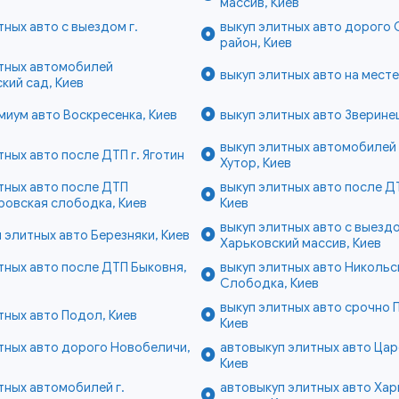
массив, Киев
тных авто с выездом г.
выкуп элитных авто дорого
район, Киев
итных автомобилей
выкуп элитных авто на месте
кий сад, Киев
миум авто Воскресенка, Киев
выкуп элитных авто Зверинец
выкуп элитных автомобилей
тных авто после ДТП г. Яготин
Хутор, Киев
тных авто после ДТП
выкуп элитных авто после Д
ровская слободка, Киев
Киев
выкуп элитных авто с выезд
 элитных авто Березняки, Киев
Харьковский массив, Киев
тных авто после ДТП Быковня,
выкуп элитных авто Никольс
Слободка, Киев
выкуп элитных авто срочно 
тных авто Подол, Киев
Киев
тных авто дорого Новобеличи,
автовыкуп элитных авто Цар
Киев
тных автомобилей г.
автовыкуп элитных авто Хар