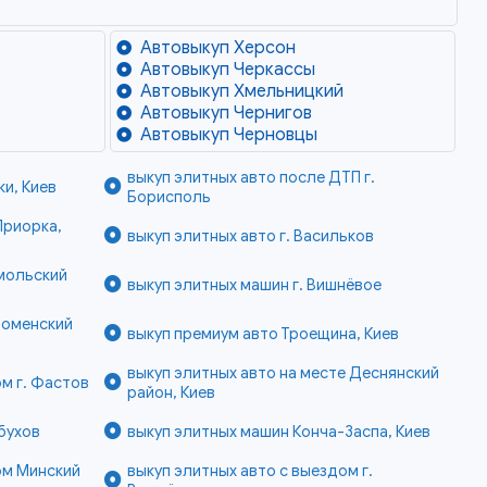
Автовыкуп Херсон
Автовыкуп Черкассы
Автовыкуп Хмельницкий
Автовыкуп Чернигов
Автовыкуп Черновцы
выкуп элитных авто после ДТП г.
и, Киев
Борисполь
Приорка,
выкуп элитных авто г. Васильков
мольский
выкуп элитных машин г. Вишнёвое
ломенский
выкуп премиум авто Троещина, Киев
выкуп элитных авто на месте Деснянский
ом г. Фастов
район, Киев
бухов
выкуп элитных машин Конча-Заспа, Киев
ом Минский
выкуп элитных авто с выездом г.