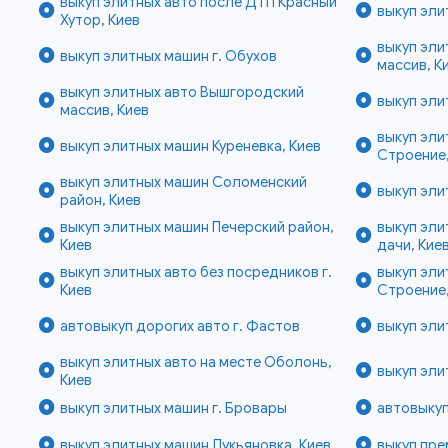
выкуп элитных авто после ДТП Красный
выкуп эли
Хутор, Киев
выкуп эли
выкуп элитных машин г. Обухов
массив, К
выкуп элитных авто Вышгородский
выкуп эли
массив, Киев
выкуп эли
выкуп элитных машин Куреневка, Киев
Строение,
выкуп элитных машин Соломенский
выкуп эли
район, Киев
выкуп элитных машин Печерский район,
выкуп эли
Киев
дачи, Кие
выкуп элитных авто без посредников г.
выкуп эл
Киев
Строение,
автовыкуп дорогих авто г. Фастов
выкуп эли
выкуп элитных авто на месте Оболонь,
выкуп эли
Киев
выкуп элитных машин г. Бровары
автовыкуп
выкуп элитных машин Лукьяновка, Киев
выкуп пре