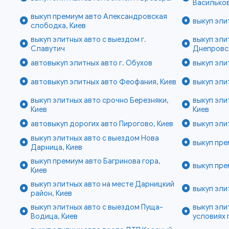
Василько
выкуп премиум авто Александровская
выкуп эли
слободка, Киев
выкуп элитных авто с выездом г.
выкуп эли
Славутич
Днепровск
автовыкуп элитных авто г. Обухов
выкуп эли
автовыкуп элитных авто Феофания, Киев
выкуп эли
выкуп элитных авто срочно Березняки,
выкуп эли
Киев
Киев
автовыкуп дорогих авто Пирогово, Киев
выкуп эли
выкуп элитных авто с выездом Нова
выкуп пре
Дарница, Киев
выкуп премиум авто Багринова гора,
выкуп пре
Киев
выкуп элитных авто на месте Дарницкий
выкуп эли
район, Киев
выкуп элитных авто с выездом Пуща-
выкуп эли
Водица, Киев
условиях г