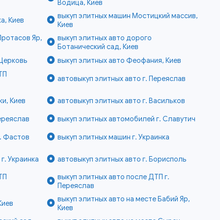
Водица, Киев
выкуп элитных машин Мостицкий массив,
а, Киев
Киев
Протасов Яр,
выкуп элитных авто дорого
Ботанический сад, Киев
 Церковь
выкуп элитных авто Феофания, Киев
ТП
автовыкуп элитных авто г. Переяслав
и, Киев
автовыкуп элитных авто г. Васильков
Переяслав
выкуп элитных автомобилей г. Славутич
г. Фастов
выкуп элитных машин г. Украинка
г. Украинка
автовыкуп элитных авто г. Борисполь
ТП
выкуп элитных авто после ДТП г.
Переяслав
выкуп элитных авто на месте Бабий Яр,
Киев
Киев