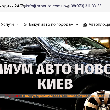
ходных 24/7
info@proauto.com.ua
+38(073) 311-33-33
Услуги
Выкуп авто по городам
Автоплощ
ИУМ АВТО НОВО
КИЕВ
PRO Auto
➤
выкуп премиум авто в Новое Строение, Киев