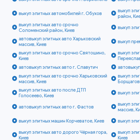
выкуп эли
выкуп элитных автомобилей г. Обухов
район, Ки
выкуп элитных авто срочно
выкуп эли
Соломенский район, Киев
автовыкуп элитных авто Харьковский
выкуп пре
массив, Киев
выкуп элитных авто срочно Святошино,
выкуп эли
Киев
Переясла
автовыкуп элитных авто г. Славутич
автовыкуп
выкуп элитных авто срочно Харьковский
выкуп эл
массив, Киев
Борщаговк
выкуп элитных авто после ДТП
выкуп эли
Голосеево, Киев
выкуп эли
автовыкуп элитных авто г. Фастов
массив, К
выкуп элитных машин Корчеватое, Киев
выкуп эли
выкуп элитных авто дорого Чёрная гора,
выкуп эли
Киев
Киев