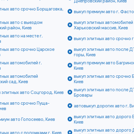
Днепровский район, Киев
тных авто срочно Борщаговка,
выкуп премиум авто г. Фаст
тных авто с выездом
выкуп элитных автомобилей
ий район, Киев
Харьковский массив, Киев
тных авто на месте г.
выкуп элитных авто срочно г
в
тных авто срочно Царское
выкуп элитных авто после Д
в
горы, Киев
тных автомобилей г.
выкуп премиум авто Багрино
в
Киев
итных автомобилей
выкуп элитных авто срочно 
кий сад, Киев
Киев
выкуп элитных авто после ДТ
 элитных авто Соцгород, Киев
Бровары
тных авто срочно Пуща-
автовыкуп дорогих авто г. 
иев
выкуп элитных авто дорого 
миум авто Голосеево, Киев
Киев
выкуп элитных авто дорого 
тных авто с поломками г. Киев