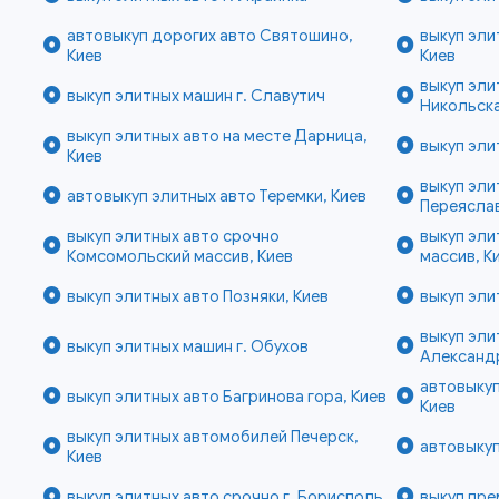
автовыкуп дорогих авто Святошино,
выкуп эл
Киев
Киев
выкуп эли
выкуп элитных машин г. Славутич
Никольска
выкуп элитных авто на месте Дарница,
выкуп эли
Киев
выкуп эли
автовыкуп элитных авто Теремки, Киев
Переясла
выкуп элитных авто срочно
выкуп эл
Комсомольский массив, Киев
массив, К
выкуп элитных авто Позняки, Киев
выкуп эли
выкуп эли
выкуп элитных машин г. Обухов
Александ
автовыкуп
выкуп элитных авто Багринова гора, Киев
Киев
выкуп элитных автомобилей Печерск,
автовыкуп
Киев
выкуп элитных авто срочно г. Борисполь
выкуп пре