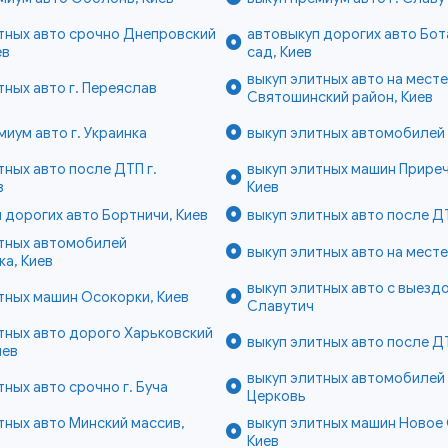
тных авто срочно Днепровский
автовыкуп дорогих авто Бот
ев
сад, Киев
выкуп элитных авто на месте
тных авто г. Переяслав
Святошинский район, Киев
миум авто г. Украинка
выкуп элитных автомобилей 
тных авто после ДТП г.
выкуп элитных машин Приреч
в
Киев
 дорогих авто Бортничи, Киев
выкуп элитных авто после Д
итных автомобилей
выкуп элитных авто на месте 
а, Киев
выкуп элитных авто с выездо
тных машин Осокорки, Киев
Славутич
тных авто дорого Харьковский
выкуп элитных авто после ДТ
иев
выкуп элитных автомобилей 
тных авто срочно г. Буча
Церковь
тных авто Минский массив,
выкуп элитных машин Новое
Киев