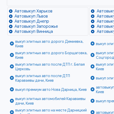
Автовыкуп Харьков
Автовык
Автовыкуп Львов
Автовык
Автовыкуп Днепр
Автовык
Автовыкуп Запорожье
Автовык
Автовыкуп Винница
Автовык
выкуп элитных авто дорого Демиевка,
выкуп эли
Киев
выкуп элитных авто дорого Борщаговка,
выкуп эли
Киев
Соцгород
выкуп элитных авто после ДТП г. Белая
выкуп эли
Церковь
Киев
выкуп элитных авто после ДТП
выкуп эли
Караваевы дачи, Киев
автовыкуп
выкуп премиум авто Нова Дарница, Киев
Киев
выкуп элитных автомобилей Караваевы
выкуп пре
дачи, Киев
выкуп элитных авто на месте Дарницкий
автовыкуп