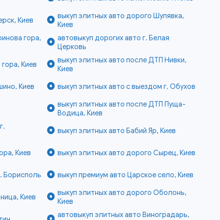
выкуп элитных авто дорого Шулявка,
ерск, Киев
Киев
ринова гора,
автовыкуп дорогих авто г. Белая
Церковь
выкуп элитных авто после ДТП Нивки,
 гора, Киев
Киев
шино, Киев
выкуп элитных авто с выездом г. Обухов
выкуп элитных авто после ДТП Пуща-
Водица, Киев
г.
выкуп элитных авто Бабий Яр, Киев
ора, Киев
выкуп элитных авто дорого Сырец, Киев
г. Борисполь
выкуп премиум авто Царское село, Киев
выкуп элитных авто дорого Оболонь,
ница, Киев
Киев
автовыкуп элитных авто Виноградарь,
тич