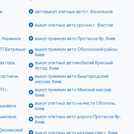
ов
автовыкуп элитных авто г. Васильков
выкуп элитных авто срочно г. Фастов
. Украинка
выкуп премиум авто Протасов Яр, Киев
ТП Ветряные
выкуп премиум авто Оболонский район,
Киев
ва гора,
выкуп элитных автомобилей Красный
Хутор, Киев
Бортничи,
выкуп премиум авто Вышгородский
массив, Киев
П г.
выкуп премиум авто Минский массив,
Киев
выкуп элитных авто на месте Оболонь,
Вишнёвое
Киев
Быковня,
выкуп элитных авто дорого Протасов Яр,
Киев
Деснянский
выкуп элитных авто на комиссию г. Киев