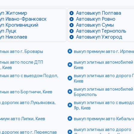
уп Житомир
Автовыкуп Полтава
уп Ивано-Франковск
Автовыкуп Ровно
уп Кропивницкий
Автовыкуп Сумы
уп Луцк
Автовыкуп Тернополь
уп Николаев
Автовыкуп Ужгород
тных авто г. Бровары
выкуп премиум авто г. Ирпен
тных авто после ДТП
выкуп элитных автомобилей
, Киев
Киев
тных авто с выездом Подол,
выкуп элитных авто дорого 
Киев
выкуп элитных автомобилей 
тных авто Бортничи, Киев
Борисполь
 дорогих авто Лукьяновка,
выкуп элитных авто с выезд
Яр, Киев
миум авто Липки, Киев
выкуп премиум авто Кибальч
выкуп элитных авто дорого
 дорогих авто г. Переяслав