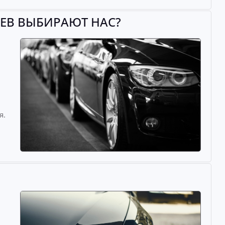
ИЕВ ВЫБИРАЮТ НАС?
й
я.