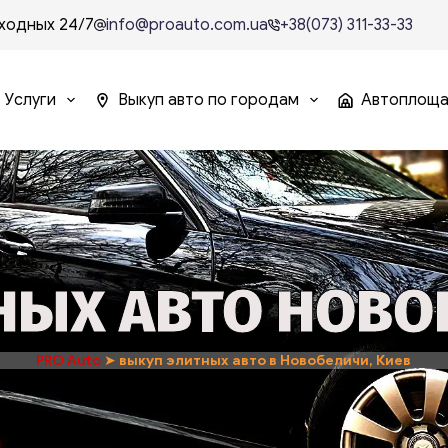
ходных 24/7
info@proauto.com.ua
+38(073) 311-33-33
Услуги
Выкуп авто по городам
Автоплощ
ЫХ АВТО НОВО
PRO Auto
➤
выкуп элитных авто в Новобеличи, Киев