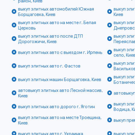
район, Киев
выкуп элитных автомобилей Южная
выкуп эли
Борщаговка, Киев
Киев
выкуп элитных авто на месте г. Белая
выкуп эли
Церковь
Днепровск
выкуп элитных авто после ДТП
выкуп эли
Дорогожичи, Киев
Переясла
выкуп эли
выкуп элитных авто с выездом г. Ирпень
село, Кие
выкуп эли
выкуп элитных авто г. Фастов
Василько
выкуп эл
выкуп элитных машин Борщаговка, Киев
Ботаничес
автовыкуп элитных авто Лесной массив,
автовыкуп
Киев
выкуп эли
выкуп элитных авто дорого г. Яготин
Водица, К
выкуп элитных авто на месте Троещина,
выкуп пре
Киев
выкуп элитных авто г. Украинка
выкуп эли