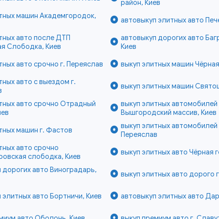
район, Киев
итных машин Академгородок,
автовыкуп элитных авто Печ
тных авто после ДТП
автовыкуп дорогих авто Баг
я Слободка, Киев
Киев
тных авто срочно г. Переяслав
выкуп элитных машин Чёрная
тных авто с выездом г.
выкуп элитных машин Свято
в
итных авто срочно Отрадный
выкуп элитных автомобилей
иев
Вышгородский массив, Киев
выкуп элитных автомобилей 
тных машин г. Фастов
Переяслав
тных авто срочно
выкуп элитных авто Чёрная г
ровская слободка, Киев
 дорогих авто Виноградарь,
выкуп элитных авто дорого 
 элитных авто Бортничи, Киев
автовыкуп элитных авто Дар
миум авто Оболонь, Киев
выкуп премиум авто г. Славу