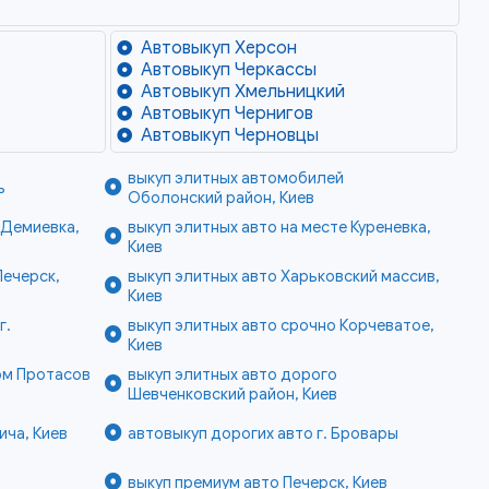
Автовыкуп Херсон
Автовыкуп Черкассы
Автовыкуп Хмельницкий
Автовыкуп Чернигов
Автовыкуп Черновцы
выкуп элитных автомобилей
ь
Оболонский район, Киев
 Демиевка,
выкуп элитных авто на месте Куреневка,
Киев
Печерск,
выкуп элитных авто Харьковский массив,
Киев
г.
выкуп элитных авто срочно Корчеватое,
Киев
ом Протасов
выкуп элитных авто дорого
Шевченковский район, Киев
ича, Киев
автовыкуп дорогих авто г. Бровары
выкуп премиум авто Печерск, Киев