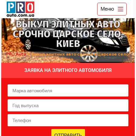
Меню
ВЫКУП ЭЛИТНЫХ АВТО
СРОЧНО ЦАРСКОЕ СЕЛО,
КИЕВ
PRO Auto
➤
выкуп элитных авто срочно в Царское село,
Киев
ЗАЯВКА НА ЭЛИТНОГО АВТОМОБИЛЯ
ОТПРАВИТЬ