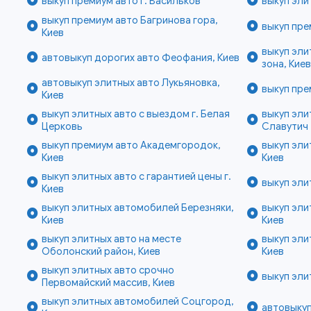
выкуп премиум авто г. Васильков
выкуп эли
выкуп премиум авто Багринова гора,
выкуп пре
Киев
выкуп эли
автовыкуп дорогих авто Феофания, Киев
зона, Кие
автовыкуп элитных авто Лукьяновка,
выкуп пре
Киев
выкуп элитных авто с выездом г. Белая
выкуп эли
Церковь
Славутич
выкуп премиум авто Академгородок,
выкуп эли
Киев
Киев
выкуп элитных авто с гарантией цены г.
выкуп эли
Киев
выкуп элитных автомобилей Березняки,
выкуп эли
Киев
Киев
выкуп элитных авто на месте
выкуп эли
Оболонский район, Киев
Киев
выкуп элитных авто срочно
выкуп эли
Первомайский массив, Киев
выкуп элитных автомобилей Соцгород,
автовыкуп