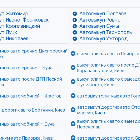
уп Житомир
Автовыкуп Полтава
уп Ивано-Франковск
Автовыкуп Ровно
уп Кропивницкий
Автовыкуп Сумы
уп Луцк
Автовыкуп Тернополь
уп Николаев
Автовыкуп Ужгород
тных авто срочно Днепровский
выкуп элитных авто Приорка,
ев
выкуп элитных авто после Д
тных авто срочно г. Буча
Караваевы дачи, Киев
тных авто после ДТП Лесной
выкуп элитных авто с выезд
иев
Лукьяновка, Киев
тных автомобилей г. Фастов
автовыкуп элитных авто Гол
автовыкуп дорогих авто От
 дорогих авто Бортничи, Киев
массив, Киев
выкуп элитных авто с выездо
тных автомобилей г. Буча
Переяслав
миум авто Приорка, Киев
автовыкуп дорогих авто г. 