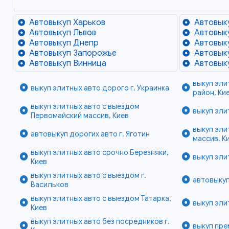
Автовыкуп Харьков
Автовык
Автовыкуп Львов
Автовык
Автовыкуп Днепр
Автовык
Автовыкуп Запорожье
Автовык
Автовыкуп Винница
Автовык
выкуп эли
выкуп элитных авто дорого г. Украинка
район, Ки
выкуп элитных авто с выездом
выкуп эли
Первомайский массив, Киев
выкуп эли
автовыкуп дорогих авто г. Яготин
массив, К
выкуп элитных авто срочно Березняки,
выкуп эли
Киев
выкуп элитных авто с выездом г.
автовыкуп
Васильков
выкуп элитных авто с выездом Татарка,
выкуп эли
Киев
выкуп элитных авто без посредников г.
выкуп пре