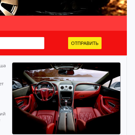
ОТПРАВИТЬ
аша
ет
ций
е