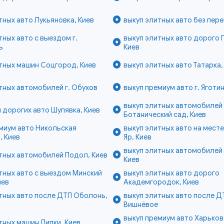
тных авто Лукьяновка, Киев
выкуп элитных авто без пере
тных авто с выездом г.
выкуп элитных авто дорого 
ь
Киев
тных машин Соцгород, Киев
выкуп элитных авто Татарка,
тных автомобилей г. Обухов
выкуп премиум авто г. Яготи
выкуп элитных автомобилей
 дорогих авто Шулявка, Киев
Ботанический сад, Киев
миум авто Никольская
выкуп элитных авто на мест
, Киев
Яр, Киев
выкуп элитных автомобилей 
тных автомобилей Подол, Киев
Киев
тных авто с выездом Минский
выкуп элитных авто дорого
иев
Академгородок, Киев
тных авто после ДТП Оболонь,
выкуп элитных авто после ДТ
Вишнёвое
выкуп премиум авто Харьков
тных машин Липки, Киев