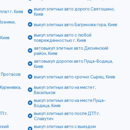
выкуп элитных авто дорого Святошино,
плат г. Киев
Киев
Позняки,
выкуп элитных авто Багринова гора, Киев
выкуп элитных авто с любой
 Киев
поврежденностью г. Киев
автовыкуп элитных авто Деснянский
н
район, Киев
автовыкуп дорогих авто Пуща-Водица,
Киев
е Протасов
выкуп элитных авто срочно Сырец, Киев
Куреневка,
выкуп элитных авто на месте г.
Васильков
выкуп элитных авто на месте Пуща-
Водица, Киев
П г.
выкуп элитных авто после ДТП г.
Славутич
ский
выкуп элитных авто с выездом