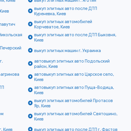
я, Киев
выкуп элитных машин г. Яготин
выкуп элитных авто после ДТП
 Киев
Куреневка, Киев
выкуп элитных автомобилей
лавутич
Корчеватое, Киев
Никольская
выкуп элитных авто после ДТП Быковня,
Киев
 Печерский
выкуп элитных машин г. Украинка
г.
автовыкуп элитных авто Подольский
район, Киев
Багринова
автовыкуп элитных авто Царское село,
Киев
ТП
автовыкуп элитных авто Пуща-Водица,
Киев
выкуп элитных автомобилей Протасов
Яр, Киев
ом
выкуп элитных автомобилей Святошино,
Киев
. Киев
выкуп элитных авто после ДТП г. Фастов