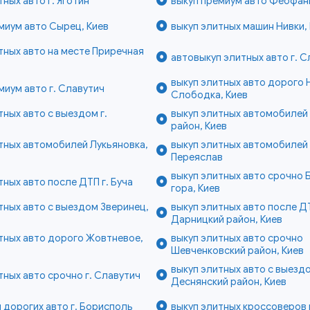
тных авто г. Яготин
выкуп премиум авто Феофани
миум авто Сырец, Киев
выкуп элитных машин Нивки,
тных авто на месте Приречная
автовыкуп элитных авто г. С
в
выкуп элитных авто дорого 
миум авто г. Славутич
Слободка, Киев
тных авто с выездом г.
выкуп элитных автомобилей
район, Киев
тных автомобилей Лукьяновка,
выкуп элитных автомобилей 
Переяслав
выкуп элитных авто срочно 
тных авто после ДТП г. Буча
гора, Киев
тных авто с выездом Зверинец,
выкуп элитных авто после Д
Дарницкий район, Киев
тных авто дорого Жовтневое,
выкуп элитных авто срочно
Шевченковский район, Киев
выкуп элитных авто с выезд
тных авто срочно г. Славутич
Деснянский район, Киев
 дорогих авто г. Борисполь
выкуп элитных кроссоверов г