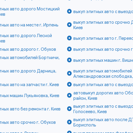
тных авто дорого Мостицкий
выкуп элитных авто с выездо
иев
выкуп элитных авто срочно 
тных авто на месте г. Ирпень
Киев
тных авто дорого Лесной
выкуп элитных авто г. Перея
иев
тных авто дорого г. Обухов
выкуп элитных авто срочно г
тных автомобилей Бортничи,
выкуп элитных машин г. Виш
тных авто дорого Дарница,
выкуп элитных автомобилей
Александровская слободка,
тных авто на запчасти г. Киев
выкуп элитных авто с выездо
автовыкуп дорогих авто Об
тных машин Лукьяновка, Киев
район, Киев
выкуп элитных авто с выезд
тных авто без ремонта г. Киев
Голосеево, Киев
выкуп элитных авто после ДТ
тных авто срочно г. Обухов
Борисполь