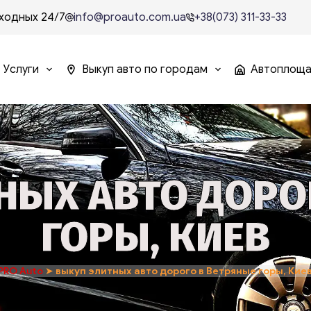
ходных 24/7
info@proauto.com.ua
+38(073) 311-33-33
Услуги
Выкуп авто по городам
Автоплощ
НЫХ АВТО ДОРО
ГОРЫ, КИЕВ
PRO Auto
➤
выкуп элитных авто дорого в Ветряные горы, Кие