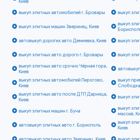
Киев
выкуп элитных автомобилей г. Бровары
выкуп эли
выкуп эли
выкуп элитных машин Зверинец, Киев
Бориспол
автовыкуп дорогих авто Демиевка, Киев
выкуп эли
выкуп элитных авто дорого г. Бровары
выкуп эли
выкуп элитных авто срочно Чёрная гора,
автовыкуп
Киев
выкуп элитных автомобилей Пирогово,
выкуп пре
Киев
Слободка
выкуп элитных авто после ДТП Дарница,
выкуп эли
Киев
выкуп эли
выкуп элитных машин г. Буча
массив, К
выкуп эли
автовыкуп элитных авто г. Борисполь
Киев
автовыкуп элитных авто Зверинец, Киев
выкуп эли