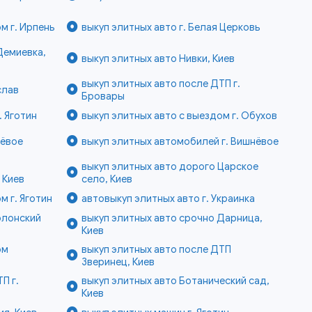
м г. Ирпень
выкуп элитных авто г. Белая Церковь
Демиевка,
выкуп элитных авто Нивки, Киев
выкуп элитных авто после ДТП г.
слав
Бровары
. Яготин
выкуп элитных авто с выездом г. Обухов
нёвое
выкуп элитных автомобилей г. Вишнёвое
выкуп элитных авто дорого Царское
 Киев
село, Киев
м г. Яготин
автовыкуп элитных авто г. Украинка
олонский
выкуп элитных авто срочно Дарница,
Киев
ом
выкуп элитных авто после ДТП
Зверинец, Киев
П г.
выкуп элитных авто Ботанический сад,
Киев