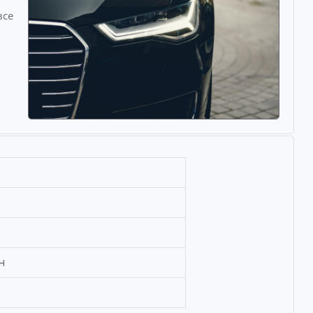
все
.
н