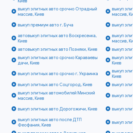
Киев
выкуп элитных авто срочно Отрадный
выкуп эли
массив, Киев
массив, К
выкуп премиум авто г. Буча
выкуп эли
автовыкуп элитных авто Воскресенка,
выкуп эли
Киев
массив, К
автовыкуп элитных авто Позняки, Киев
выкуп эли
выкуп элитных авто срочно Караваевы
выкуп эли
дачи, Киев
Киев
выкуп эли
выкуп элитных авто срочно г. Украинка
Киев
выкуп элитных авто Соцгород, Киев
выкуп эли
выкуп элитных автомобилей Минский
выкуп эли
массив, Киев
выкуп элитных авто Дорогожичи, Киев
выкуп эли
выкуп элитных авто после ДТП
выкуп эли
Феофания, Киев