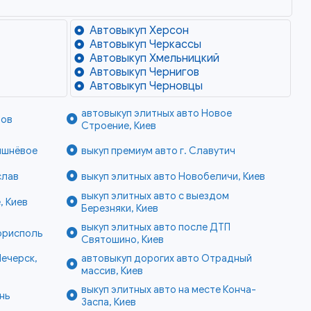
Автовыкуп Херсон
Автовыкуп Черкассы
Автовыкуп Хмельницкий
Автовыкуп Чернигов
Автовыкуп Черновцы
автовыкуп элитных авто Новое
тов
Строение, Киев
Вишнёвое
выкуп премиум авто г. Славутич
слав
выкуп элитных авто Новобеличи, Киев
выкуп элитных авто с выездом
, Киев
Березняки, Киев
выкуп элитных авто после ДТП
Борисполь
Святошино, Киев
Печерск,
автовыкуп дорогих авто Отрадный
массив, Киев
выкуп элитных авто на месте Конча-
ень
Заспа, Киев