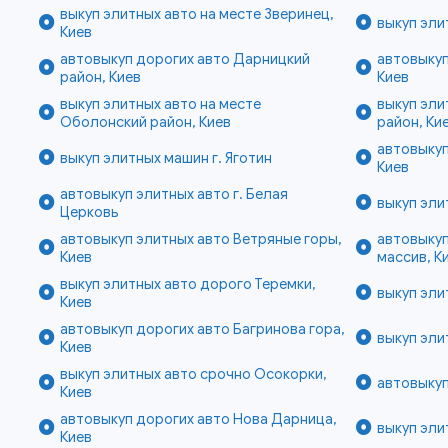
выкуп элитных авто на месте Зверинец,
выкуп эли
Киев
автовыкуп дорогих авто Дарницкий
автовыкуп
район, Киев
Киев
выкуп элитных авто на месте
выкуп эли
Оболонский район, Киев
район, Ки
автовыкуп
выкуп элитных машин г. Яготин
Киев
автовыкуп элитных авто г. Белая
выкуп эли
Церковь
автовыкуп элитных авто Ветряные горы,
автовыкуп
Киев
массив, К
выкуп элитных авто дорого Теремки,
выкуп эли
Киев
автовыкуп дорогих авто Багринова гора,
выкуп эли
Киев
выкуп элитных авто срочно Осокорки,
автовыкуп
Киев
автовыкуп дорогих авто Нова Дарница,
выкуп эли
Киев