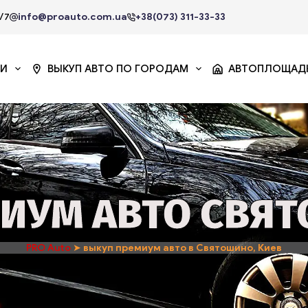
/7
info@proauto.com.ua
+38(073) 311-33-33
ГИ
ВЫКУП АВТО ПО ГОРОДАМ
АВТОПЛОЩАД
ИУМ АВТО СВЯТ
PRO Auto
➤
выкуп премиум авто в Святошино, Киев