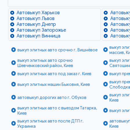
Автовыкуп Харьков
Автовык
Автовыкуп Львов
Автовык
Автовыкуп Днепр
Автовык
Автовыкуп Запорожье
Автовык
Автовыкуп Винница
Автовык
выкуп эли
выкуп элитных авто срочно г. Вишнёвое
массив, К
выкуп элитных авто срочно
выкуп эли
Шевченковский район, Киев
Святошинс
выкуп элитных авто под заказ г. Киев
выкуп пре
выкуп пре
выкуп элитных машин Быковня, Киев
Слободка
выкуп эли
автовыкуп дорогих авто г. Обухов
Киев
выкуп элитных авто с выездом Татарка,
выкуп эли
Киев
выкуп элитных авто после ДТП г.
автовыкуп
Украинка
Киев