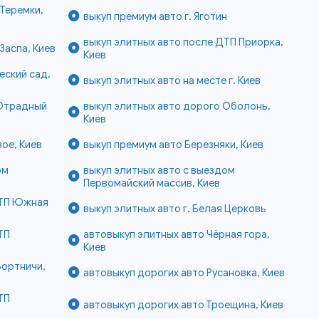
Теремки,
выкуп премиум авто г. Яготин
выкуп элитных авто после ДТП Приорка,
Заспа, Киев
Киев
еский сад,
выкуп элитных авто на месте г. Киев
 Отрадный
выкуп элитных авто дорого Оболонь,
Киев
ое, Киев
выкуп премиум авто Березняки, Киев
ом
выкуп элитных авто с выездом
Первомайский массив, Киев
ДТП Южная
выкуп элитных авто г. Белая Церковь
ТП
автовыкуп элитных авто Чёрная гора,
Киев
Бортничи,
автовыкуп дорогих авто Русановка, Киев
ТП
автовыкуп дорогих авто Троещина, Киев