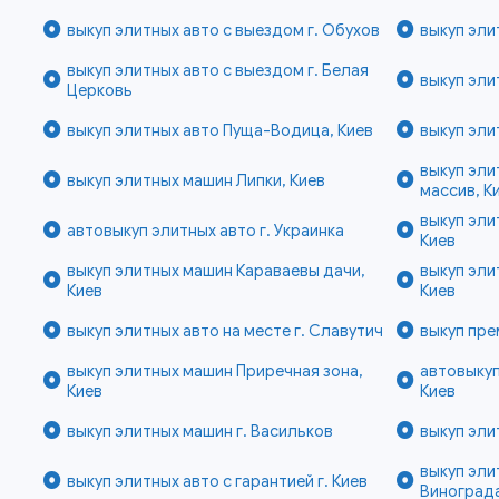
выкуп элитных авто с выездом г. Обухов
выкуп эли
выкуп элитных авто с выездом г. Белая
выкуп эли
Церковь
выкуп элитных авто Пуща-Водица, Киев
выкуп эли
выкуп эли
выкуп элитных машин Липки, Киев
массив, К
выкуп эл
автовыкуп элитных авто г. Украинка
Киев
выкуп элитных машин Караваевы дачи,
выкуп эли
Киев
Киев
выкуп элитных авто на месте г. Славутич
выкуп пре
выкуп элитных машин Приречная зона,
автовыкуп
Киев
Киев
выкуп элитных машин г. Васильков
выкуп эли
выкуп эли
выкуп элитных авто с гарантией г. Киев
Винограда