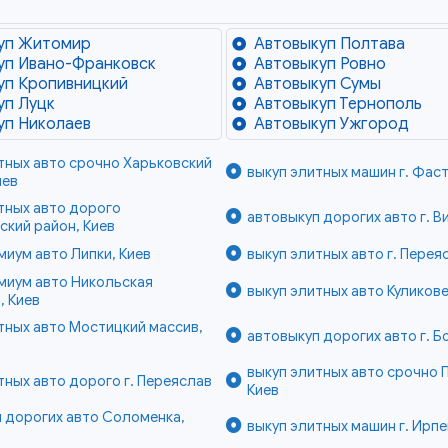
уп Житомир
Автовыкуп Полтава
уп Ивано-Франковск
Автовыкуп Ровно
уп Кропивницкий
Автовыкуп Сумы
уп Луцк
Автовыкуп Тернополь
уп Николаев
Автовыкуп Ужгород
тных авто срочно Харьковский
выкуп элитных машин г. Фас
иев
тных авто дорого
автовыкуп дорогих авто г. 
кий район, Киев
миум авто Липки, Киев
выкуп элитных авто г. Перея
миум авто Никольская
выкуп элитных авто Куликове
, Киев
тных авто Мостицкий массив,
автовыкуп дорогих авто г. 
выкуп элитных авто срочно 
тных авто дорого г. Переяслав
Киев
 дорогих авто Соломенка,
выкуп элитных машин г. Ирп