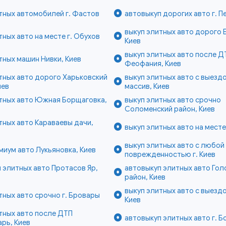
тных автомобилей г. Фастов
автовыкуп дорогих авто г. 
выкуп элитных авто дорого 
тных авто на месте г. Обухов
Киев
выкуп элитных авто после Д
тных машин Нивки, Киев
Феофания, Киев
тных авто дорого Харьковский
выкуп элитных авто с выезд
иев
массив, Киев
итных авто Южная Борщаговка,
выкуп элитных авто срочно
Соломенский район, Киев
тных авто Караваевы дачи,
выкуп элитных авто на месте
выкуп элитных авто с любой
миум авто Лукьяновка, Киев
поврежденностью г. Киев
 элитных авто Протасов Яр,
автовыкуп элитных авто Гол
район, Киев
выкуп элитных авто с выезд
тных авто срочно г. Бровары
Киев
тных авто после ДТП
автовыкуп элитных авто г. 
рь, Киев