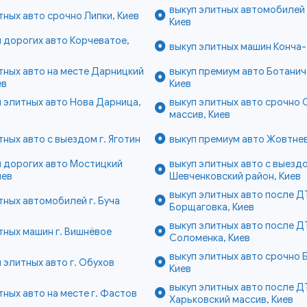
выкуп элитных автомобилей 
тных авто срочно Липки, Киев
Киев
 дорогих авто Корчеватое,
выкуп элитных машин Конча-
тных авто на месте Дарницкий
выкуп премиум авто Ботанич
ев
Киев
 элитных авто Нова Дарница,
выкуп элитных авто срочно
массив, Киев
тных авто с выездом г. Яготин
выкуп премиум авто Жовтнев
 дорогих авто Мостицкий
выкуп элитных авто с выезд
иев
Шевченковский район, Киев
выкуп элитных авто после 
тных автомобилей г. Буча
Борщаговка, Киев
выкуп элитных авто после Д
тных машин г. Вишнёвое
Соломенка, Киев
выкуп элитных авто срочно 
 элитных авто г. Обухов
Киев
выкуп элитных авто после Д
тных авто на месте г. Фастов
Харьковский массив, Киев