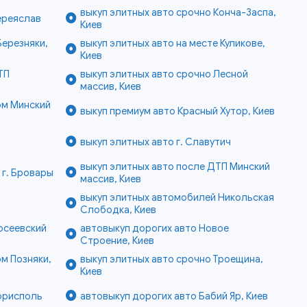
выкуп элитных авто срочно Конча-Заспа,
Переяслав
Киев
Березняки,
выкуп элитных авто на месте Куликове,
Киев
ТП
выкуп элитных авто срочно Лесной
массив, Киев
ом Минский
выкуп премиум авто Красный Хутор, Киев
выкуп элитных авто г. Славутич
выкуп элитных авто после ДТП Минский
 г. Бровары
массив, Киев
выкуп элитных автомобилей Никольская
Слободка, Киев
осеевский
автовыкуп дорогих авто Новое
Строение, Киев
ом Позняки,
выкуп элитных авто срочно Троещина,
Киев
Борисполь
автовыкуп дорогих авто Бабий Яр, Киев