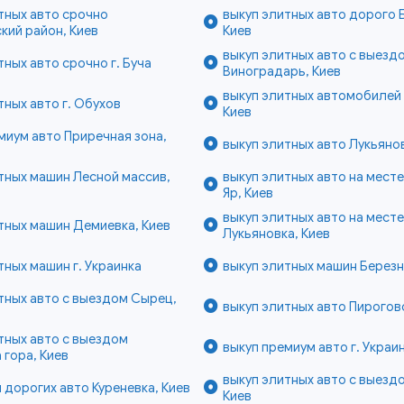
тных авто срочно
выкуп элитных авто дорого 
кий район, Киев
Киев
выкуп элитных авто с выезд
тных авто срочно г. Буча
Виноградарь, Киев
выкуп элитных автомобилей 
тных авто г. Обухов
Киев
миум авто Приречная зона,
выкуп элитных авто Лукьянов
тных машин Лесной массив,
выкуп элитных авто на мест
Яр, Киев
выкуп элитных авто на месте
тных машин Демиевка, Киев
Лукьяновка, Киев
тных машин г. Украинка
выкуп элитных машин Березн
тных авто с выездом Сырец,
выкуп элитных авто Пирогов
тных авто с выездом
выкуп премиум авто г. Украи
 гора, Киев
выкуп элитных авто с выезд
 дорогих авто Куреневка, Киев
Киев