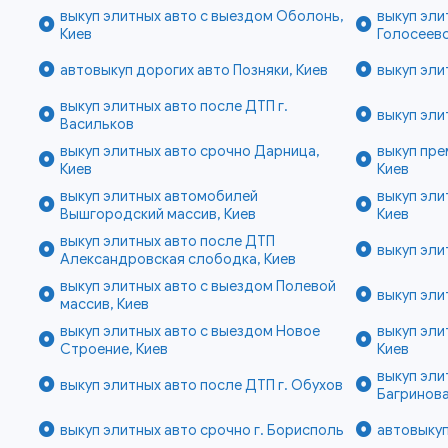
выкуп элитных авто с выездом Оболонь,
выкуп эли
Киев
Голосеевс
автовыкуп дорогих авто Позняки, Киев
выкуп эли
выкуп элитных авто после ДТП г.
выкуп эли
Васильков
выкуп элитных авто срочно Дарница,
выкуп пре
Киев
Киев
выкуп элитных автомобилей
выкуп эли
Вышгородский массив, Киев
Киев
выкуп элитных авто после ДТП
выкуп эли
Александровская слободка, Киев
выкуп элитных авто с выездом Полевой
выкуп эли
массив, Киев
выкуп элитных авто с выездом Новое
выкуп эли
Строение, Киев
Киев
выкуп эли
выкуп элитных авто после ДТП г. Обухов
Багринова
выкуп элитных авто срочно г. Борисполь
автовыкуп