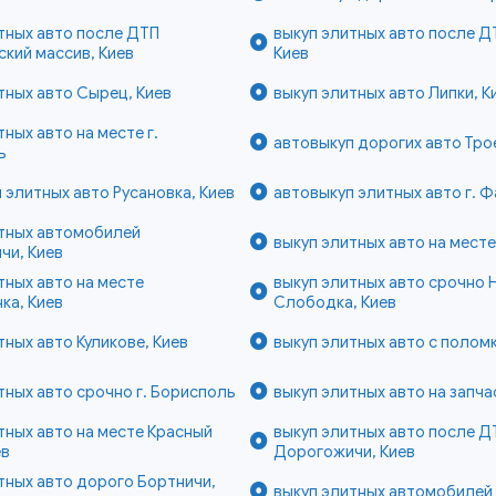
тных авто после ДТП
выкуп элитных авто после Д
кий массив, Киев
Киев
тных авто Сырец, Киев
выкуп элитных авто Липки, К
тных авто на месте г.
автовыкуп дорогих авто Тро
ь
 элитных авто Русановка, Киев
автовыкуп элитных авто г. 
итных автомобилей
выкуп элитных авто на месте
чи, Киев
тных авто на месте
выкуп элитных авто срочно 
ка, Киев
Слободка, Киев
тных авто Куликове, Киев
выкуп элитных авто с поломк
тных авто срочно г. Борисполь
выкуп элитных авто на запчас
тных авто на месте Красный
выкуп элитных авто после Д
ев
Дорогожичи, Киев
тных авто дорого Бортничи,
выкуп элитных автомобилей 