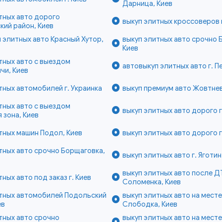
Дарница, Киев
тных авто дорого
выкуп элитных кроссоверов г
ий район, Киев
 элитных авто Красный Хутор,
выкуп элитных авто срочно 
Киев
тных авто с выездом
автовыкуп элитных авто г. 
чи, Киев
тных автомобилей г. Украинка
выкуп премиум авто Жовтнев
тных авто с выездом
выкуп элитных авто дорого 
 зона, Киев
тных машин Подол, Киев
выкуп элитных авто дорого г
тных авто срочно Борщаговка,
выкуп элитных авто г. Яготин
выкуп элитных авто после Д
тных авто под заказ г. Киев
Соломенка, Киев
итных автомобилей Подольский
выкуп элитных авто на мест
ев
Слободка, Киев
тных авто срочно
выкуп элитных авто на месте