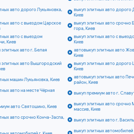
тных авто дорого Лукьяновка,
выкуп элитных авто дорого 
Киев
тных авто с выездом Царское
выкуп элитных авто срочно 
в
гора, Киев
тных авто с выездом
выкуп элитных авто с выезд
и, Киев
Киев
 элитных авто г. Белая
автовыкуп элитных авто Жо
Киев
п элитных авто Вышгородский
выкуп элитных авто дорого 
иев
Киев
автовыкуп элитных авто Печ
тных машин Лукьяновка, Киев
район, Киев
тных авто на месте Чёрная
выкуп премиум авто г. Славу
в
выкуп элитных авто срочно 
миум авто Святошино, Киев
массив, Киев
тных авто срочно Конча-Заспа,
выкуп элитных авто г. Васил
выкуп элитных автомобилей
тных автомобилей г. Киев