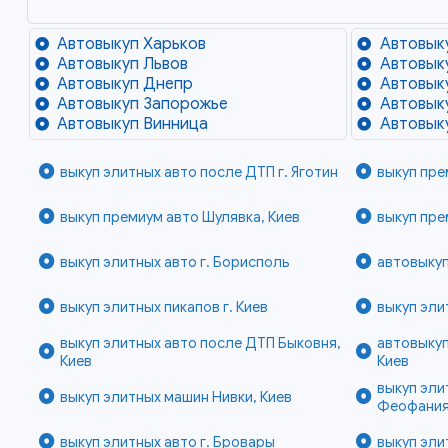
Автовыкуп Харьков
Автовык
Автовыкуп Львов
Автовык
Автовыкуп Днепр
Автовык
Автовыкуп Запорожье
Автовык
Автовыкуп Винница
Автовык
выкуп элитных авто после ДТП г. Яготин
выкуп пре
выкуп премиум авто Шулявка, Киев
выкуп пре
выкуп элитных авто г. Борисполь
автовыкуп
выкуп элитных пикапов г. Киев
выкуп эли
выкуп элитных авто после ДТП Быковня,
автовыкуп
Киев
Киев
выкуп эли
выкуп элитных машин Нивки, Киев
Феофания
выкуп элитных авто г. Бровары
выкуп эли