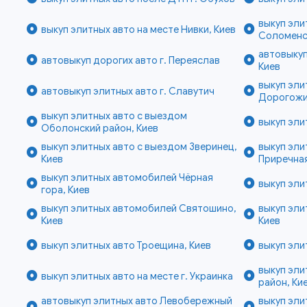
выкуп эли
выкуп элитных авто на месте Нивки, Киев
Соломенск
автовыкуп
автовыкуп дорогих авто г. Переяслав
Киев
выкуп эли
автовыкуп элитных авто г. Славутич
Дорогожи
выкуп элитных авто с выездом
выкуп эли
Оболонский район, Киев
выкуп элитных авто с выездом Зверинец,
выкуп эли
Киев
Приречная
выкуп элитных автомобилей Чёрная
выкуп эли
гора, Киев
выкуп элитных автомобилей Святошино,
выкуп эли
Киев
Киев
выкуп элитных авто Троещина, Киев
выкуп эли
выкуп эл
выкуп элитных авто на месте г. Украинка
район, Ки
автовыкуп элитных авто Левобережный
выкуп эли