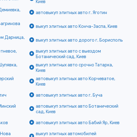
Киев
Демиевка,
автовыкуп элитных авто г. Яготин
Багринова
выкуп элитных авто Конча-Заспа, Киев
ом Дарница,
выкуп элитных авто дорого г. Борисполь
втневое,
выкуп элитных авто с выездом
Ботанический сад, Киев
Шулявка,
выкуп элитных авто срочно Татарка,
Киев
ерский
автовыкуп элитных авто Корчеватое,
Киев
тич
автовыкуп элитных авто г. Буча
Минский
автовыкуп элитных авто Ботанический
сад, Киев
ьков
автовыкуп элитных авто Бабий Яр, Киев
 Нова
выкуп элитных автомобилей