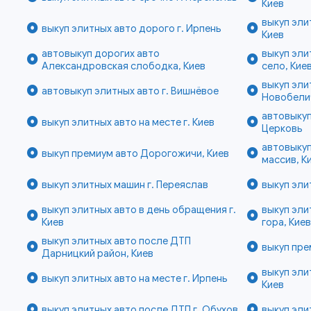
Киев
выкуп эли
выкуп элитных авто дорого г. Ирпень
Киев
автовыкуп дорогих авто
выкуп эли
Александровская слободка, Киев
село, Кие
выкуп эли
автовыкуп элитных авто г. Вишнёвое
Новобелич
автовыкуп
выкуп элитных авто на месте г. Киев
Церковь
автовыку
выкуп премиум авто Дорогожичи, Киев
массив, К
выкуп элитных машин г. Переяслав
выкуп эли
выкуп элитных авто в день обращения г.
выкуп эли
Киев
гора, Кие
выкуп элитных авто после ДТП
выкуп пре
Дарницкий район, Киев
выкуп эли
выкуп элитных авто на месте г. Ирпень
Киев
выкуп элитных авто после ДТП г. Обухов
выкуп эли