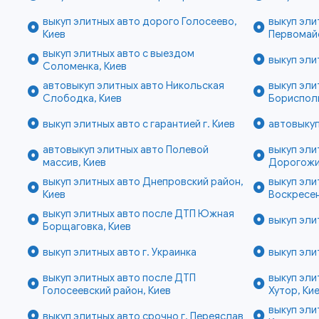
выкуп элитных авто дорого Голосеево,
выкуп эли
Киев
Первомайс
выкуп элитных авто с выездом
выкуп эли
Соломенка, Киев
автовыкуп элитных авто Никольская
выкуп эли
Слободка, Киев
Бориспол
выкуп элитных авто с гарантией г. Киев
автовыкуп
автовыкуп элитных авто Полевой
выкуп эл
массив, Киев
Дорогожи
выкуп элитных авто Днепровский район,
выкуп эли
Киев
Воскресен
выкуп элитных авто после ДТП Южная
выкуп эли
Борщаговка, Киев
выкуп элитных авто г. Украинка
выкуп эли
выкуп элитных авто после ДТП
выкуп эли
Голосеевский район, Киев
Хутор, Ки
выкуп эли
выкуп элитных авто срочно г. Переяслав