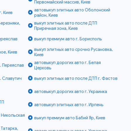
Первомайский массив, Киев
автовыкуп элитных авто Оболонский
. Киев
район, Киев
Березняки,
выкуп элитных авто после ДТП
Приречная зона, Киев
Переяслав
выкуп премиум авто г. Борисполь
выкуп элитных авто срочно Русановка,
ое, Киев
Киев
автовыкуп дорогих авто г. Белая
г. Переяслав
Церковь
. Славутич
выкуп элитных авто после ДТП г. Фастов
автовыкуп дорогих авто г. Украинка
ТП
автовыкуп элитных авто г. Ирпень
е Никольская
выкуп премиум авто Бабий Яр, Киев
 Татарка,