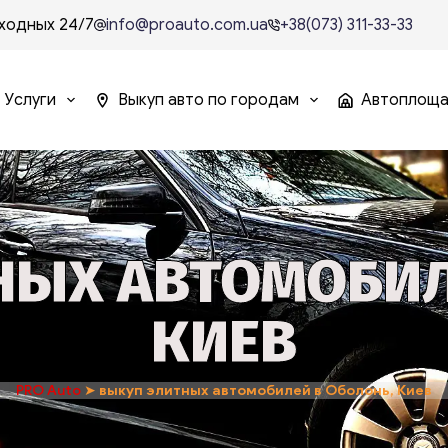
ходных 24/7
info@proauto.com.ua
+38(073) 311-33-33
Услуги
Выкуп авто по городам
Автоплощ
НЫХ АВТОМОБИЛ
КИЕВ
PRO Auto
➤
выкуп элитных автомобилей в Оболонь, Киев