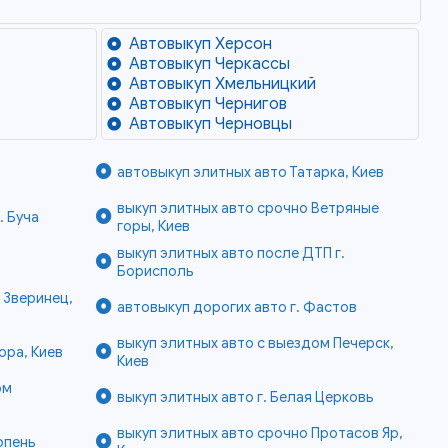
Автовыкуп Херсон
Автовыкуп Черкассы
Автовыкуп Хмельницкий
Автовыкуп Чернигов
Автовыкуп Черновцы
автовыкуп элитных авто Татарка, Киев
выкуп элитных авто срочно Ветряные
. Буча
горы, Киев
выкуп элитных авто после ДТП г.
Борисполь
 Зверинец,
автовыкуп дорогих авто г. Фастов
выкуп элитных авто с выездом Печерск,
ора, Киев
Киев
ом
выкуп элитных авто г. Белая Церковь
выкуп элитных авто срочно Протасов Яр,
рпень