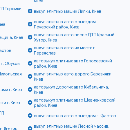
Киев
ТП Теремки,
выкуп элитных машин Липки, Киев
выкуп элитных авто с выездом
иев
Печерский район, Киев
выкуп элитных авто после ДТП Красный
ещина, Киев
Хутор, Киев
выкуп элитных авто на месте г.
Фастов
Переяслав
автовыкуп элитных авто Голосеевский
 г. Обухов
район, Киев
Никольская
выкуп элитных авто дорого Березняки,
Киев
автовыкуп дорогих авто Кибальчича,
ами г. Киев
Киев
автовыкуп элитных авто Шевченковский
ти г. Киев
район, Киев
ТП
выкуп элитных авто с выездом г. Фастов
выкуп элитных машин Лесной массив,
г. Яготин