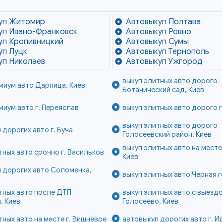
уп Житомир
Автовыкуп Полтава
уп Ивано-Франковск
Автовыкуп Ровно
уп Кропивницкий
Автовыкуп Сумы
уп Луцк
Автовыкуп Тернополь
уп Николаев
Автовыкуп Ужгород
выкуп элитных авто дорого
миум авто Дарница, Киев
Ботанический сад, Киев
миум авто г. Переяслав
выкуп элитных авто дорого г
выкуп элитных авто дорого
 дорогих авто г. Буча
Голосеевский район, Киев
выкуп элитных авто на месте
тных авто срочно г. Васильков
Киев
 дорогих авто Соломенка,
выкуп элитных авто Чёрная г
тных авто после ДТП
выкуп элитных авто с выезд
, Киев
Голосеево, Киев
тных авто на месте г. Вишнёвое
автовыкуп дорогих авто г. И