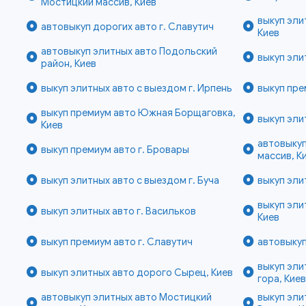
Мостицкий массив, Киев
выкуп эли
автовыкуп дорогих авто г. Славутич
Киев
автовыкуп элитных авто Подольский
выкуп эли
район, Киев
выкуп элитных авто с выездом г. Ирпень
выкуп пре
выкуп премиум авто Южная Борщаговка,
выкуп эли
Киев
автовыку
выкуп премиум авто г. Бровары
массив, К
выкуп элитных авто с выездом г. Буча
выкуп эли
выкуп эли
выкуп элитных авто г. Васильков
Киев
выкуп премиум авто г. Славутич
автовыкуп
выкуп эли
выкуп элитных авто дорого Сырец, Киев
гора, Кие
автовыкуп элитных авто Мостицкий
выкуп эли