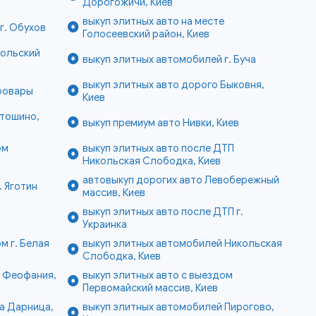
Дорогожичи, Киев
выкуп элитных авто на месте
г. Обухов
Голосеевский район, Киев
дольский
выкуп элитных автомобилей г. Буча
выкуп элитных авто дорого Быковня,
Бровары
Киев
ятошино,
выкуп премиум авто Нивки, Киев
ом
выкуп элитных авто после ДТП
Никольская Слободка, Киев
автовыкуп дорогих авто Левобережный
. Яготин
массив, Киев
выкуп элитных авто после ДТП г.
Украинка
м г. Белая
выкуп элитных автомобилей Никольская
Слободка, Киев
е Феофания,
выкуп элитных авто с выездом
Первомайский массив, Киев
а Дарница,
выкуп элитных автомобилей Пирогово,