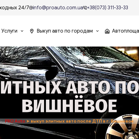
ходных 24/7
info@proauto.com.ua
+38(073) 311-33-33
Услуги
Выкуп авто по городам
Автоплощ
ИТНЫХ АВТО ПОС
ВИШНЁВОЕ
PRO Auto
➤
выкуп элитных авто после ДТП в г. Вишнёвое