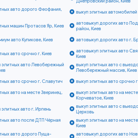
Днепровский район, Киев
тных авто дорого Феофания,
выкуп элитных автомобилей 
автовыкуп дорогих авто По
тных машин Протасов Яр, Киев
район, Киев
миум авто Куликове, Киев
автовыкуп дорогих авто г. 
автовыкуп элитных авто Св
тных авто срочно г. Киев
Киев
п элитных авто Левобережный
выкуп элитных авто с выезд
иев
Левобережный массив, Киев
тных авто срочно г. Славутич
выкуп элитных авто срочно г
тных авто на месте Зверинец,
выкуп элитных авто на месте
Корчеватое, Киев
выкуп элитных авто с выездо
 элитных авто г. Ирпень
Церковь
тных авто после ДТП Чёрная
выкуп элитных авто на мест
в
Киев
тных авто дорого Пуща-
автовыкуп дорогих авто Нов