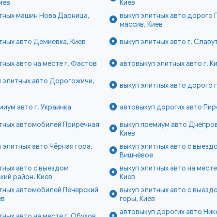
иев
Киев
тных машин Нова Дарница,
выкуп элитных авто дорого 
массив, Киев
тных авто Демиевка, Киев
выкуп элитных авто г. Славу
тных авто на месте г. Фастов
автовыкуп элитных авто г. К
 элитных авто Дорогожичи,
выкуп элитных авто дорого 
миум авто г. Украинка
автовыкуп дорогих авто Пир
итных автомобилей Приречная
выкуп премиум авто Днепров
в
Киев
 элитных авто Чёрная гора,
выкуп элитных авто с выездо
Вишнёвое
тных авто с выездом
выкуп элитных авто на мест
ий район, Киев
Киев
тных автомобилей Печерский
выкуп элитных авто с выезд
ев
горы, Киев
автовыкуп дорогих авто Ник
тных авто на месте г. Обухов