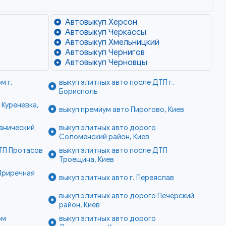
Автовыкуп Херсон
Автовыкуп Черкассы
Автовыкуп Хмельницкий
Автовыкуп Чернигов
Автовыкуп Черновцы
м г.
выкуп элитных авто после ДТП г.
Борисполь
 Куреневка,
выкуп премиум авто Пирогово, Киев
анический
выкуп элитных авто дорого
Соломенский район, Киев
ТП Протасов
выкуп элитных авто после ДТП
Троещина, Киев
Приречная
выкуп элитных авто г. Переяслав
выкуп элитных авто дорого Печерский
район, Киев
ом
выкуп элитных авто дорого