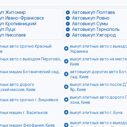
уп Житомир
Автовыкуп Полтава
уп Ивано-Франковск
Автовыкуп Ровно
уп Кропивницкий
Автовыкуп Сумы
уп Луцк
Автовыкуп Тернополь
уп Николаев
Автовыкуп Ужгород
тных авто срочно Красный
выкуп элитных авто с выездо
ев
Украинка
тных авто с выездом Пирогово,
выкуп элитных авто на месте
Киев
тных машин Ботанический сад,
автовыкуп дорогих авто Бот
сад, Киев
тных авто дорого
выкуп элитных авто после Д
кий массив, Киев
Яр, Киев
выкуп элитных авто дорого 
тных авто срочно г. Вишнёвое
зона, Киев
тных машин г. Васильков
выкуп элитных авто г. Буча
выкуп элитных авто с выезд
тных машин Феофания, Киев