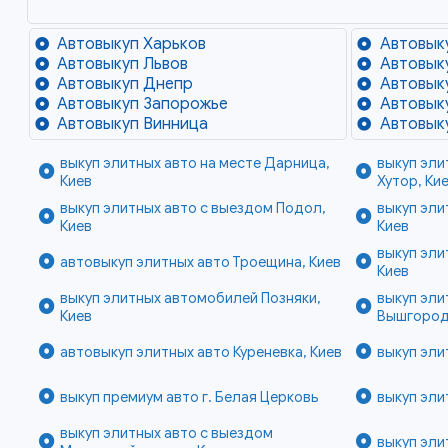
Автовыкуп Харьков
Автовык
Автовыкуп Львов
Автовык
Автовыкуп Днепр
Автовык
Автовыкуп Запорожье
Автовык
Автовыкуп Винница
Автовык
выкуп элитных авто на месте Дарница,
выкуп эли
Киев
Хутор, Ки
выкуп элитных авто с выездом Подол,
выкуп эли
Киев
Киев
выкуп эли
автовыкуп элитных авто Троещина, Киев
Киев
выкуп элитных автомобилей Позняки,
выкуп эли
Киев
Вышгородс
автовыкуп элитных авто Куреневка, Киев
выкуп эли
выкуп премиум авто г. Белая Церковь
выкуп эли
выкуп элитных авто с выездом
выкуп эли