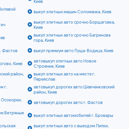
Киев
Полевой
выкуп элитных машин Соломенка, Киев
выкуп элитных авто срочно Борщаговка,
тич
Киев
выкуп элитных авто срочно Багринова
иев
гора, Киев
г. Фастов
выкуп премиум авто Пуща-Водица, Киев
автовыкуп элитных авто Новое
огово, Киев
Строение, Киев
ский район,
выкуп элитных авто на месте г.
Переяслав
м г.
автовыкуп дорогих авто Шевченковский
район, Киев
е Осокорки,
автовыкуп дорогих авто г. Фастов
ом Ветряные
выкуп элитных автомобилей г. Бровары
ольская
выкуп элитных авто с выездом Липки,