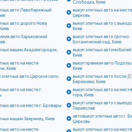
Слободка, Киев
итных авто Левобережный
выкуп элитных авто на месте
иев
Церковь
тных авто дорого Нова
выкуп элитных авто с выезд
Киев
Киев
миум авто Харьковский
выкуп элитных авто срочно
иев
Ботанический сад, Киев
итных машин Академгородок,
выкуп элитных автомобилей 
Киев
тных авто на месте
выкуп премиум авто Подольс
и, Киев
Киев
 элитных авто Царское село,
выкуп элитных авто после Д
Березняки, Киев
тных авто на месте г.
выкуп элитных авто на мест
ь
гора, Киев
выкуп элитных авто с выездо
тных авто на месте г. Бровары
Переяслав
автовыкуп элитных авто г. Б
тных машин Зверинец, Киев
Церковь
тных авто на месте
выкуп элитных авто на месте