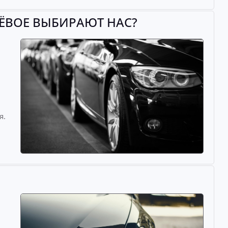
НЁВОЕ ВЫБИРАЮТ НАС?
й
я.