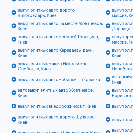
выкуп элитных авто дорого
выкуп эл
Виноградарь, Киев
массив, К
выкуп элитных авто на месте Жовтневое,
выкуп эли
Киев
Дарница, 
выкуп элитных автомобилей Троещина,
выкуп пре
Киев
массив, К
выкуп элитных авто Караваевы дачи,
выкуп эл
Киев
Киев
выкуп элитных машин Никольская
выкуп эли
Слободка, Киев
Новобелич
автовыкуп
выкуп элитных автомобилей г. Украинка
Киев
автовыкуп элитных авто Жовтневое,
выкуп эли
Киев
Бориспол
выкуп элитных внедорожников г. Киев
выкуп эли
выкуп элитных авто дорого Шулявка,
выкуп эли
Киев
выкуп эли