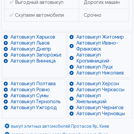
✅ Выгодный автовыкуп
Дорогих машин
✅ Скупаем автомобили
Срочно
Автовыкуп Харьков
Автовыкуп Житомир
Автовыкуп Львов
Автовыкуп Ивано-
Автовыкуп Днепр
Франковск
Автовыкуп Запорожье
Автовыкуп
Автовыкуп Винница
Кропивницкий
Автовыкуп Луцк
Автовыкуп Николаев
Автовыкуп Полтава
Автовыкуп Херсон
Автовыкуп Ровно
Автовыкуп Черкассы
Автовыкуп Сумы
Автовыкуп
Автовыкуп Тернополь
Хмельницкий
Автовыкуп Ужгород
Автовыкуп Чернигов
Автовыкуп Черновцы
выкуп элитных автомобилей Протасов Яр, Киев