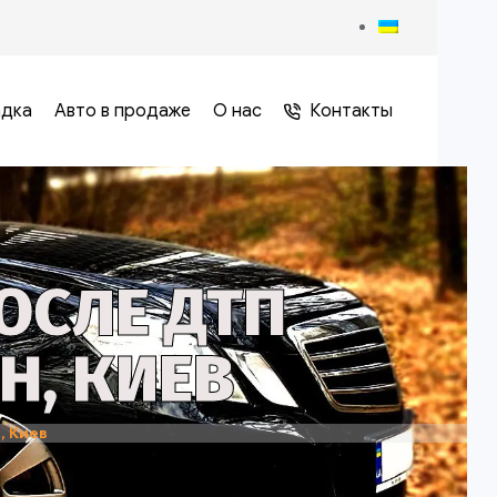
адка
Авто в продаже
О нас
Контакты
ОСЛЕ ДТП
Н, КИЕВ
, Киев