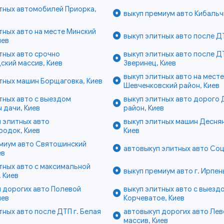
тных автомобилей Приорка,
выкуп премиум авто Кибальч
тных авто на месте Минский
выкуп элитных авто после ДТ
иев
тных авто срочно
выкуп элитных авто после Д
кий массив, Киев
Зверинец, Киев
выкуп элитных авто на месте
тных машин Борщаговка, Киев
Шевченковский район, Киев
тных авто с выездом
выкуп элитных авто дорого
 дачи, Киев
район, Киев
 элитных авто
выкуп элитных машин Деснян
родок, Киев
Киев
емиум авто Святошинский
автовыкуп элитных авто Соц
ев
тных авто с максимальной
выкуп премиум авто г. Ирпен
. Киев
 дорогих авто Полевой
выкуп элитных авто с выезд
иев
Корчеватое, Киев
тных авто после ДТП г. Белая
автовыкуп дорогих авто Ле
массив, Киев