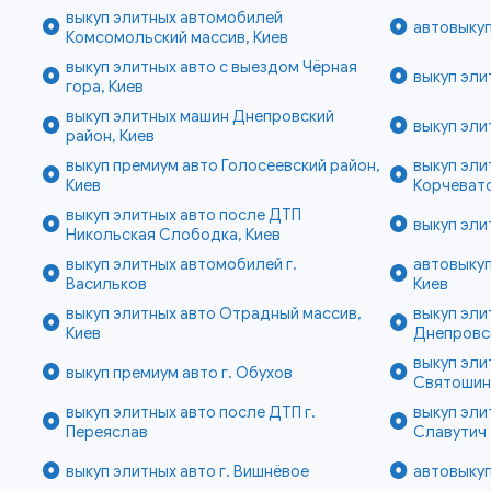
выкуп элитных автомобилей
автовыкуп
Комсомольский массив, Киев
выкуп элитных авто с выездом Чёрная
выкуп эли
гора, Киев
выкуп элитных машин Днепровский
выкуп эли
район, Киев
выкуп премиум авто Голосеевский район,
выкуп эли
Киев
Корчевато
выкуп элитных авто после ДТП
выкуп эли
Никольская Слободка, Киев
выкуп элитных автомобилей г.
автовыкуп
Васильков
Киев
выкуп элитных авто Отрадный массив,
выкуп эл
Киев
Днепровск
выкуп эли
выкуп премиум авто г. Обухов
Святошин
выкуп элитных авто после ДТП г.
выкуп эли
Переяслав
Славутич
выкуп элитных авто г. Вишнёвое
автовыкуп