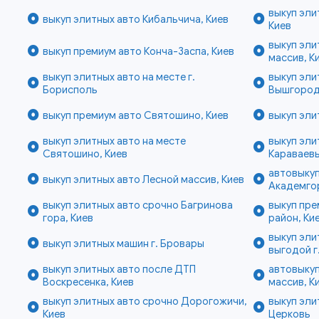
выкуп эли
выкуп элитных авто Кибальчича, Киев
Киев
выкуп эли
выкуп премиум авто Конча-Заспа, Киев
массив, К
выкуп элитных авто на месте г.
выкуп эли
Борисполь
Вышгородс
выкуп премиум авто Святошино, Киев
выкуп эли
выкуп элитных авто на месте
выкуп эли
Святошино, Киев
Караваевы
автовыкуп
выкуп элитных авто Лесной массив, Киев
Академго
выкуп элитных авто срочно Багринова
выкуп пр
гора, Киев
район, Ки
выкуп эли
выкуп элитных машин г. Бровары
выгодой г
выкуп элитных авто после ДТП
автовыкуп
Воскресенка, Киев
массив, К
выкуп элитных авто срочно Дорогожичи,
выкуп эли
Киев
Церковь