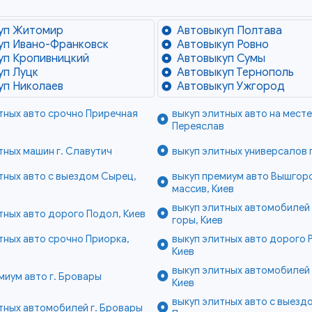
уп Житомир
Автовыкуп Полтава
уп Ивано-Франковск
Автовыкуп Ровно
уп Кропивницкий
Автовыкуп Сумы
уп Луцк
Автовыкуп Тернополь
уп Николаев
Автовыкуп Ужгород
тных авто срочно Приречная
выкуп элитных авто на месте 
в
Переяслав
тных машин г. Славутич
выкуп элитных универсалов г
тных авто с выездом Сырец,
выкуп премиум авто Вышгор
массив, Киев
выкуп элитных автомобилей
тных авто дорого Подол, Киев
горы, Киев
тных авто срочно Приорка,
выкуп элитных авто дорого 
Киев
выкуп элитных автомобилей 
миум авто г. Бровары
Киев
выкуп элитных авто с выездо
тных автомобилей г. Бровары