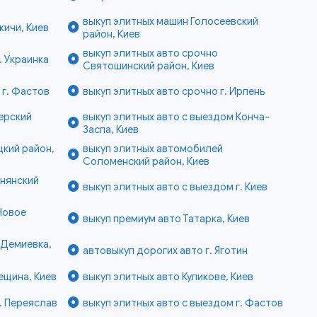
выкуп элитных машин Голосеевский
ичи, Киев
район, Киев
выкуп элитных авто срочно
. Украинка
Святошинский район, Киев
 г. Фастов
выкуп элитных авто срочно г. Ирпень
ерский
выкуп элитных авто с выездом Конча-
Заспа, Киев
кий район,
выкуп элитных автомобилей
Соломенский район, Киев
снянский
выкуп элитных авто с выездом г. Киев
Новое
выкуп премиум авто Татарка, Киев
 Демиевка,
автовыкуп дорогих авто г. Яготин
ещина, Киев
выкуп элитных авто Куликове, Киев
. Переяслав
выкуп элитных авто с выездом г. Фастов