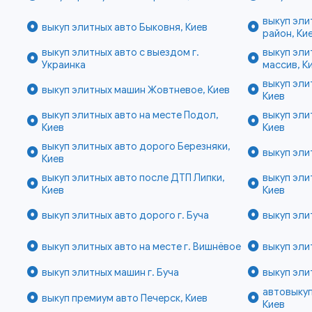
выкуп эл
выкуп элитных авто Быковня, Киев
район, Ки
выкуп элитных авто с выездом г.
выкуп эл
Украинка
массив, К
выкуп эли
выкуп элитных машин Жовтневое, Киев
Киев
выкуп элитных авто на месте Подол,
выкуп эли
Киев
Киев
выкуп элитных авто дорого Березняки,
выкуп эли
Киев
выкуп элитных авто после ДТП Липки,
выкуп эли
Киев
Киев
выкуп элитных авто дорого г. Буча
выкуп эли
выкуп элитных авто на месте г. Вишнёвое
выкуп эли
выкуп элитных машин г. Буча
выкуп эли
автовыкуп
выкуп премиум авто Печерск, Киев
Киев