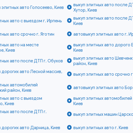
выкуп элитных авто после Д
 элитных авто Голосеево, Киев
Хутор, Киев
выкуп элитных авто после Д
тных авто с выездом г. Ирпень
Киев
тных авто срочно г. Яготин
автовыкуп элитных авто г. И
тных авто на месте
выкуп элитных авто дорого 
е, Киев
Киев
выкуп элитных авто Шевчен
тных авто после ДТП г. Обухов
район, Киев
 дорогих авто Лесной массив,
выкуп элитных авто срочно г
итных автомобилей
автовыкуп элитных авто Бор
ий район, Киев
тных авто с выездом
выкуп элитных автомобилей 
о, Киев
Киев
тных авто после ДТП г.
выкуп элитных машин Царско
 дорогих авто Дарница, Киев
выкуп элитных авто г. Киев