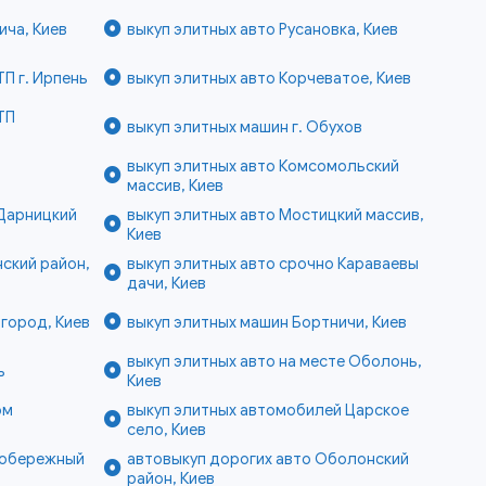
ича, Киев
выкуп элитных авто Русановка, Киев
П г. Ирпень
выкуп элитных авто Корчеватое, Киев
ТП
выкуп элитных машин г. Обухов
выкуп элитных авто Комсомольский
массив, Киев
 Дарницкий
выкуп элитных авто Мостицкий массив,
Киев
ский район,
выкуп элитных авто срочно Караваевы
дачи, Киев
город, Киев
выкуп элитных машин Бортничи, Киев
выкуп элитных авто на месте Оболонь,
ь
Киев
ом
выкуп элитных автомобилей Царское
село, Киев
вобережный
автовыкуп дорогих авто Оболонский
район, Киев