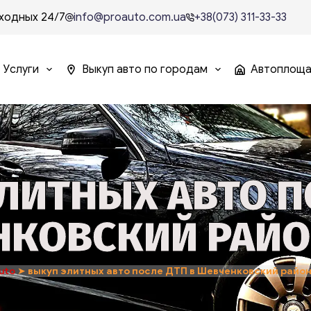
ходных 24/7
info@proauto.com.ua
+38(073) 311-33-33
Услуги
Выкуп авто по городам
Автоплощ
ЛИТНЫХ АВТО П
КОВСКИЙ РАЙО
uto
➤
выкуп элитных авто после ДТП в Шевченковский район