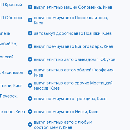
ТП Красный
выкуп элитных машин Соломенка, Киев
ТП Оболонь,
выкуп премиум авто Приречная зона,
Киев
рпень
автовыкуп дорогих авто Позняки, Киев
Бабий Яр,
выкуп премиум авто Виноградарь, Киев
ковский
выкуп элитных авто с выездом г. Обухов
выкуп элитных автомобилей Феофания,
. Васильков
Киев
выкуп элитных авто срочно Мостицкий
тничи, Киев
массив, Киев
Печерск,
выкуп премиум авто Троещина, Киев
е село, Киев
выкуп премиум авто Нивки, Киев
выкуп элитных авто с любым
состоянием г. Киев