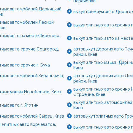
Переяслав
итных автомобилей Дарницкий
выкуп премиум авто Дорогож
ев
итных автомобилей Лесной
выкуп элитных авто срочно г
иев
тных авто на месте Пирогово,
выкуп элитных авто на месте
тных авто срочно Соцгород,
автовыкуп дорогих авто Печ
район, Киев
выкуп элитных машин Дарниц
тных авто срочно г. Буча
Киев
тных автомобилей Кибальчича,
автовыкуп дорогих авто Де
район, Киев
выкуп элитных авто срочно 
тных машин Новобеличи, Киев
Строение, Киев
выкуп элитных автомобилей
тных авто г. Яготин
Киев
тных автомобилей Сырец, Киев
автовыкуп элитных авто Тро
 элитных авто Корчеватое,
выкуп элитных авто срочно г