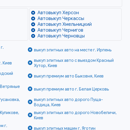
Автовыкуп Херсон
Автовыкуп Черкассы
Автовыкуп Хмельницкий
Автовыкуп Чернигов
Автовыкуп Черновцы
г.
выкуп элитных авто на месте г. Ирпень
выкуп элитных авто с выездом Красный
. Киев
Хутор, Киев
одский
выкуп премиум авто Быковня, Киев
 Ветряные
выкуп премиум авто г. Белая Церковь
Русановка,
выкуп элитных авто дорого Пуща-
Водица, Киев
Куликове,
выкуп элитных авто дорого Новобеличи,
Киев
м г.
выкуп элитных машин г. Яготин