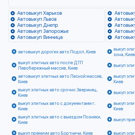
Автовыкуп Харьков
Автовык
Автовыкуп Львов
Автовык
Автовыкуп Днепр
Автовык
Автовыкуп Запорожье
Автовык
Автовыкуп Винница
Автовык
выкуп эли
автовыкуп дорогих авто Подол, Киев
зона, Кие
выкуп элитных авто после ДТП
выкуп эли
Левобережный массив, Киев
автовыкуп элитных авто Лесной массив,
выкуп эли
Киев
Киев
выкуп элитных авто срочно Зверинец,
выкуп эли
Киев
выкуп элитных авто с документами г.
выкуп эли
Киев
Киев
выкуп элитных авто с выездом Позняки,
выкуп пре
Киев
выкуп премиум авто Бортничи, Киев
выкуп эли