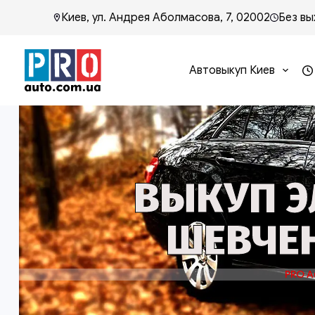
Киев, ул. Андрея Аболмасова, 7, 02002
Без вы
Автовыкуп Киев
ВЫКУП Э
ШЕВЧЕН
PRO A