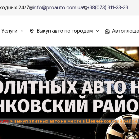
ходных 24/7
info@proauto.com.ua
+38(073) 311-33-33
Услуги
Выкуп авто по городам
Автоплощ
ЭЛИТНЫХ АВТО Н
КОВСКИЙ РАЙО
Auto
➤
выкуп элитных авто на месте в Шевченковский район,