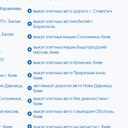
 Караваевы
выкуп элитных авто дорого г. Славутич
П г. Белая
выкуп элитных автомобилей г.
Борисполь
. Белая
выкуп элитных машин Соломенка, Киев
выкуп элитных машин Вышгородский
в
массив, Киев
ТП
выкуп элитных авто Куликове, Киев
выкуп элитных авто Приречная зона,
м г. Киев
Киев
ом Дарница,
автовыкуп дорогих авто Нова Дарница,
Киев
Соломенка,
выкуп элитных авто без диагностики г.
Киев
й массив,
выкуп элитных авто с выездом Оболонь,
Киев
. Киев
выкуп элитных авто на запчасти г. Киев