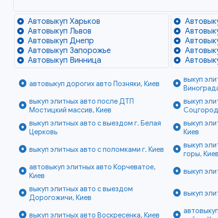
Автовыкуп Харьков
Автовык
Автовыкуп Львов
Автовык
Автовыкуп Днепр
Автовык
Автовыкуп Запорожье
Автовык
Автовыкуп Винница
Автовык
выкуп эли
автовыкуп дорогих авто Позняки, Киев
Винограда
выкуп элитных авто после ДТП
выкуп эли
Мостицкий массив, Киев
Соцгород
выкуп элитных авто с выездом г. Белая
выкуп эли
Церковь
Киев
выкуп эли
выкуп элитных авто с поломками г. Киев
горы, Кие
автовыкуп элитных авто Корчеватое,
выкуп эли
Киев
выкуп элитных авто с выездом
выкуп эли
Дорогожичи, Киев
автовыкуп
выкуп элитных авто Воскресенка, Киев