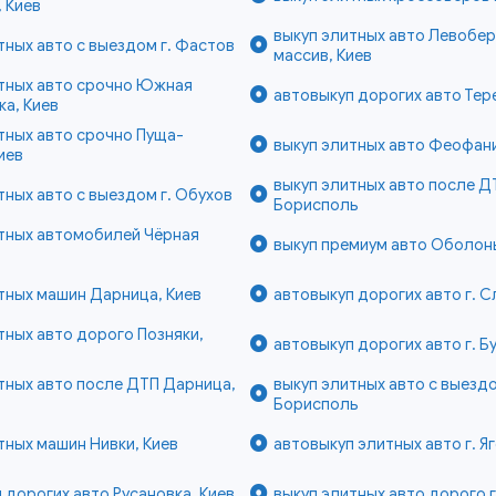
 Киев
выкуп элитных авто Левобе
тных авто с выездом г. Фастов
массив, Киев
итных авто срочно Южная
автовыкуп дорогих авто Тер
а, Киев
тных авто срочно Пуща-
выкуп элитных авто Феофани
иев
выкуп элитных авто после ДТ
тных авто с выездом г. Обухов
Борисполь
итных автомобилей Чёрная
выкуп премиум авто Оболонь
в
тных машин Дарница, Киев
автовыкуп дорогих авто г. С
тных авто дорого Позняки,
автовыкуп дорогих авто г. Б
тных авто после ДТП Дарница,
выкуп элитных авто с выездо
Борисполь
тных машин Нивки, Киев
автовыкуп элитных авто г. Я
 дорогих авто Русановка, Киев
выкуп элитных авто дорого 