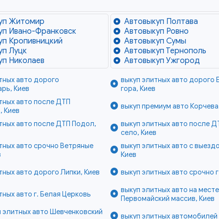
уп Житомир
Автовыкуп Полтава
уп Ивано-Франковск
Автовыкуп Ровно
уп Кропивницкий
Автовыкуп Сумы
уп Луцк
Автовыкуп Тернополь
уп Николаев
Автовыкуп Ужгород
тных авто дорого
выкуп элитных авто дорого 
рь, Киев
гора, Киев
тных авто после ДТП
выкуп премиум авто Корчева
, Киев
тных авто после ДТП Подол,
выкуп элитных авто после Д
село, Киев
тных авто срочно Ветряные
выкуп элитных авто с выезд
в
Киев
тных авто дорого Липки, Киев
выкуп элитных авто срочно г
выкуп элитных авто на месте
тных авто г. Белая Церковь
Первомайский массив, Киев
 элитных авто Шевченковский
выкуп элитных автомобилей 