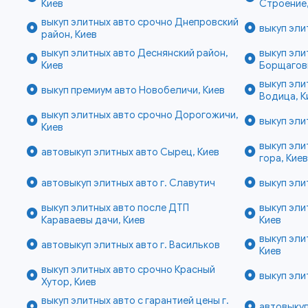
Киев
Строение,
выкуп элитных авто срочно Днепровский
выкуп эли
район, Киев
выкуп элитных авто Деснянский район,
выкуп эл
Киев
Борщаговк
выкуп эли
выкуп премиум авто Новобеличи, Киев
Водица, К
выкуп элитных авто срочно Дорогожичи,
выкуп эли
Киев
выкуп эл
автовыкуп элитных авто Сырец, Киев
гора, Кие
автовыкуп элитных авто г. Славутич
выкуп эли
выкуп элитных авто после ДТП
выкуп эли
Караваевы дачи, Киев
Киев
выкуп эли
автовыкуп элитных авто г. Васильков
Киев
выкуп элитных авто срочно Красный
выкуп эли
Хутор, Киев
выкуп элитных авто с гарантией цены г.
автовыкуп