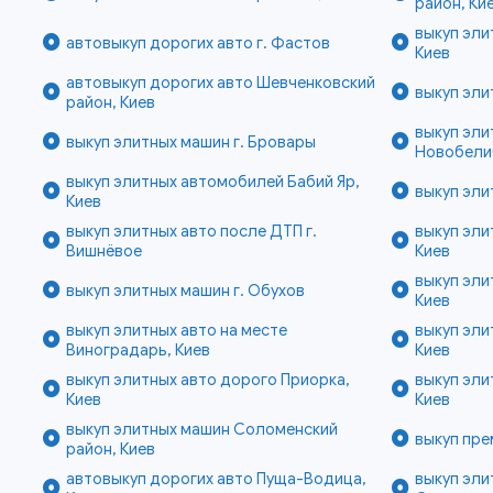
район, Ки
выкуп эли
автовыкуп дорогих авто г. Фастов
Киев
автовыкуп дорогих авто Шевченковский
выкуп эли
район, Киев
выкуп эл
выкуп элитных машин г. Бровары
Новобелич
выкуп элитных автомобилей Бабий Яр,
выкуп эли
Киев
выкуп элитных авто после ДТП г.
выкуп эли
Вишнёвое
Киев
выкуп эли
выкуп элитных машин г. Обухов
Киев
выкуп элитных авто на месте
выкуп эли
Виноградарь, Киев
Киев
выкуп элитных авто дорого Приорка,
выкуп эли
Киев
Киев
выкуп элитных машин Соломенский
выкуп пре
район, Киев
автовыкуп дорогих авто Пуща-Водица,
выкуп эл