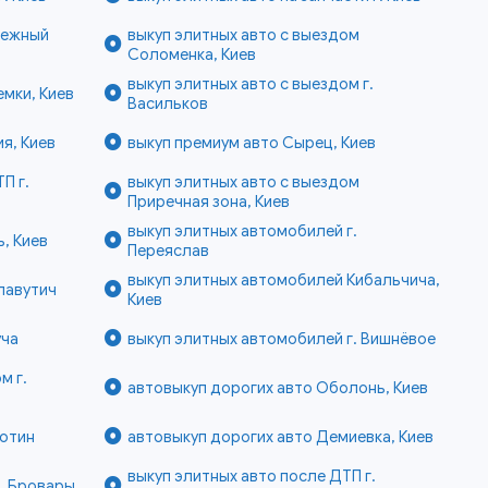
режный
выкуп элитных авто с выездом
Соломенка, Киев
выкуп элитных авто с выездом г.
емки, Киев
Васильков
я, Киев
выкуп премиум авто Сырец, Киев
П г.
выкуп элитных авто с выездом
Приречная зона, Киев
выкуп элитных автомобилей г.
, Киев
Переяслав
выкуп элитных автомобилей Кибальчича,
лавутич
Киев
уча
выкуп элитных автомобилей г. Вишнёвое
м г.
автовыкуп дорогих авто Оболонь, Киев
готин
автовыкуп дорогих авто Демиевка, Киев
выкуп элитных авто после ДТП г.
г. Бровары