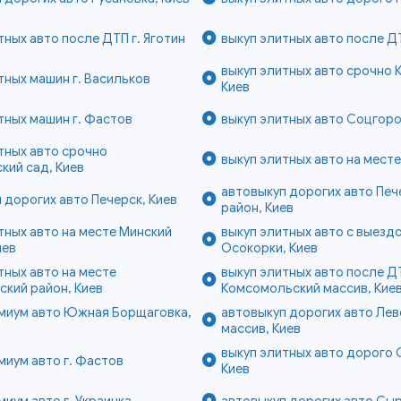
тных авто после ДТП г. Яготин
выкуп элитных авто после ДТ
выкуп элитных авто срочно 
тных машин г. Васильков
Киев
тных машин г. Фастов
выкуп элитных авто Соцгоро
тных авто срочно
выкуп элитных авто на месте
кий сад, Киев
автовыкуп дорогих авто Печ
 дорогих авто Печерск, Киев
район, Киев
тных авто на месте Минский
выкуп элитных авто с выезд
иев
Осокорки, Киев
тных авто на месте
выкуп элитных авто после Д
кий район, Киев
Комсомольский массив, Кие
емиум авто Южная Борщаговка,
автовыкуп дорогих авто Ле
массив, Киев
выкуп элитных авто дорого
миум авто г. Фастов
Киев