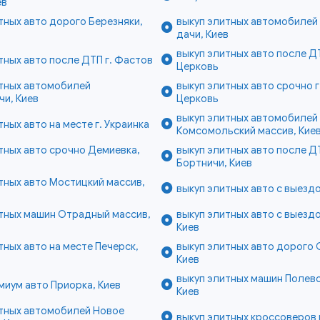
ев
тных авто дорого Березняки,
выкуп элитных автомобилей
дачи, Киев
выкуп элитных авто после ДТ
тных авто после ДТП г. Фастов
Церковь
итных автомобилей
выкуп элитных авто срочно г
и, Киев
Церковь
выкуп элитных автомобилей
тных авто на месте г. Украинка
Комсомольский массив, Кие
тных авто срочно Демиевка,
выкуп элитных авто после Д
Бортничи, Киев
тных авто Мостицкий массив,
выкуп элитных авто с выездо
тных машин Отрадный массив,
выкуп элитных авто с выезд
Киев
тных авто на месте Печерск,
выкуп элитных авто дорого 
Киев
выкуп элитных машин Полево
миум авто Приорка, Киев
Киев
итных автомобилей Новое
выкуп элитных кроссоверов г