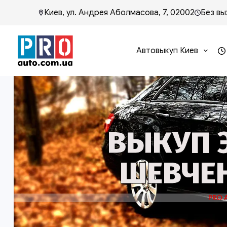
Киев, ул. Андрея Аболмасова, 7, 02002
Без вы
Автовыкуп Киев
ВЫКУП 
ШЕВЧЕН
PRO 