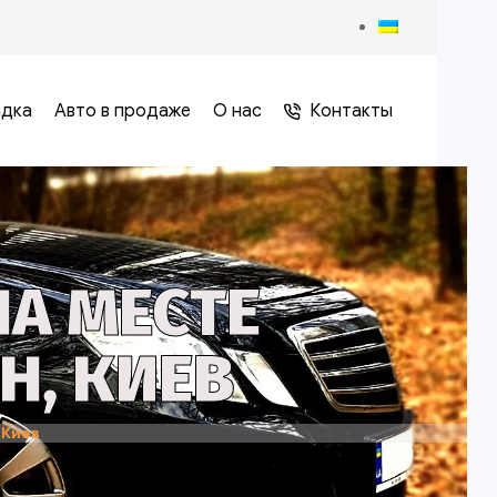
адка
Авто в продаже
О нас
Контакты
А МЕСТЕ
Н, КИЕВ
 Киев