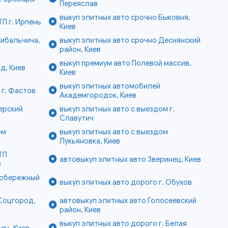
Переяслав
выкуп элитных авто срочно Быковня,
П г. Ирпень
Киев
Кибальчича,
выкуп элитных авто срочно Деснянский
район, Киев
выкуп премиум авто Полевой массив,
д, Киев
Киев
выкуп элитных автомобилей
 г. Фастов
Академгородок, Киев
ерский
выкуп элитных авто с выездом г.
Славутич
ом
выкуп элитных авто с выездом
Лукьяновка, Киев
ТП
автовыкуп элитных авто Зверинец, Киев
в
вобережный
выкуп элитных авто дорого г. Обухов
 Соцгород,
автовыкуп элитных авто Голосеевский
район, Киев
выкуп элитных авто дорого г. Белая