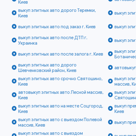
Киев
выкуп элитных авто дорого Теремки,
выкуп эли
Киев
выкуп элитных авто под заказ г. Киев
выкуп эли
выкуп элитных авто после ДТП г.
выкуп эли
Украинка
выкуп эли
выкуп элитных авто после залога г. Киев
Ботаничес
выкуп элитных авто дорого
автовыкуп
Шевченковский район, Киев
выкуп элитных авто срочно Святошино,
выкуп эли
Киев
массив, К
автовыкуп элитных авто Лесной массив,
выкуп эли
Киев
Святошинс
выкуп элитных авто на месте Соцгород,
выкуп пр
Киев
Киев
выкуп элитных авто с выездом Полевой
выкуп пре
массив, Киев
выкуп элитных авто с выездом