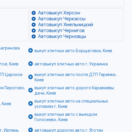
Автовыкуп Херсон
Автовыкуп Черкассы
Автовыкуп Хмельницкий
Автовыкуп Чернигов
Автовыкуп Черновцы
Багринова
выкуп элитных авто Борщаговка, Киев
тое, Киев
автовыкуп элитных авто г. Украинка
ТП Царское
выкуп элитных авто после ДТП Теремки,
Киев
ом Пирогово,
выкуп элитных авто дорого Караваевы
дачи, Киев
выкуп элитных авто на специальных
. Киев
условиях г. Киев
выкуп элитных авто с выездом
Голосеево, Киев
г. Ирпень
автовыкуп дорогих авто г. Яготин